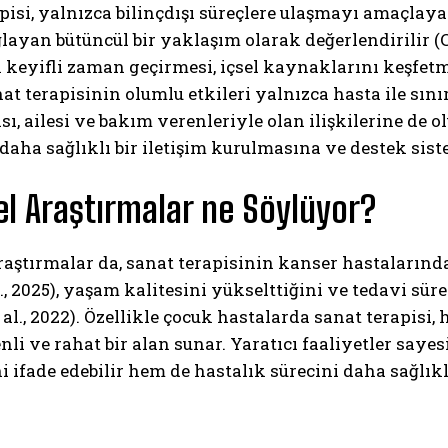
pisi, yalnızca bilinçdışı süreçlere ulaşmayı amaçla
layan bütüncül bir yaklaşım olarak değerlendirilir (
 keyifli zaman geçirmesi, içsel kaynaklarını keşfetm
at terapisinin olumlu etkileri yalnızca hasta ile sın
ı, ailesi ve bakım verenleriyle olan ilişkilerine de o
daha sağlıklı bir iletişim kurulmasına ve destek sis
el Araştırmalar ne Söylüyor?
raştırmalar da, sanat terapisinin kanser hastalarında
l., 2025), yaşam kalitesini yükselttiğini ve tedavi s
 al., 2022). Özellikle çocuk hastalarda sanat terapisi
li ve rahat bir alan sunar. Yaratıcı faaliyetler sayes
i ifade edebilir hem de hastalık sürecini daha sağlıkl