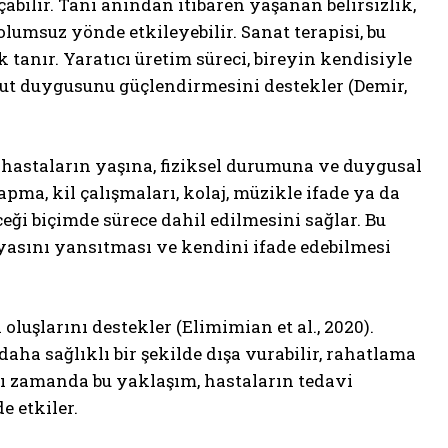
abilir. Tanı anından itibaren yaşanan belirsizlik,
olumsuz yönde etkileyebilir. Sanat terapisi, bu
anır. Yaratıcı üretim süreci, bireyin kendisiyle
t duygusunu güçlendirmesini destekler (Demir,
a hastaların yaşına, fiziksel durumuna ve duygusal
pma, kil çalışmaları, kolaj, müzikle ifade ya da
eği biçimde sürece dahil edilmesini sağlar. Bu
nyasını yansıtması ve kendini ifade edebilmesi
oluşlarını destekler (Elimimian et al., 2020).
aha sağlıklı bir şekilde dışa vurabilir, rahatlama
ynı zamanda bu yaklaşım, hastaların tedavi
 etkiler.