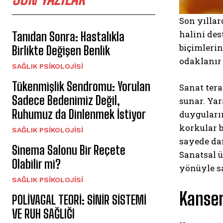
Son yıllar
halini des
Tanıdan Sonra: Hastalıkla
biçimleri
Birlikte Değişen Benlik
odaklanır 
SAĞLIK PSIKOLOJISI
Tükenmişlik Sendromu: Yorulan
Sanat tera
Sadece Bedenimiz Değil,
sunar. Yar
Ruhumuz da Dinlenmek İstiyor
duyguların
korkular b
SAĞLIK PSIKOLOJISI
sayede dan
Sinema Salonu Bir Reçete
Sanatsal 
Olabilir mi?
yönüyle sa
SAĞLIK PSIKOLOJISI
Kanser
POLİVAGAL TEORİ: SİNİR SİSTEMİ
VE RUH SAĞLIĞI