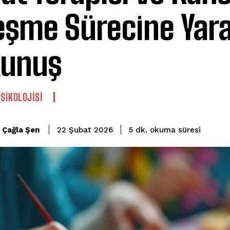
leşme Sürecine Yarat
kunuş
PSIKOLOJISI
okuma süresi
Çağla Şen
5
dk.
22 Şubat 2026