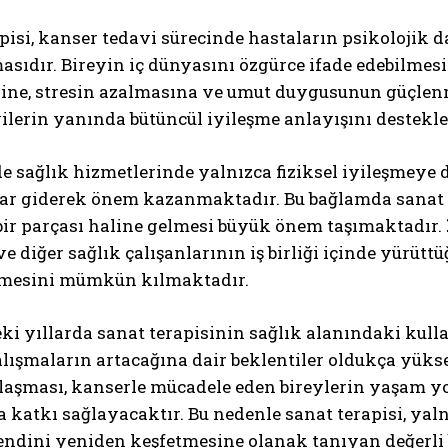
pisi, kanser tedavi sürecinde hastaların psikolojik da
sıdır. Bireyin iç dünyasını özgürce ifade edebilme
ine, stresin azalmasına ve umut duygusunun güçlenme
vilerin yanında bütüncül iyileşme anlayışını destekl
sağlık hizmetlerinde yalnızca fiziksel iyileşmeye de
ar giderek önem kazanmaktadır. Bu bağlamda sanat te
bir parçası haline gelmesi büyük önem taşımaktadır.
e diğer sağlık çalışanlarının iş birliği içinde yürüt
mesini mümkün kılmaktadır.
i yıllarda sanat terapisinin sağlık alanındaki kul
alışmaların artacağına dair beklentiler oldukça yüks
ulaşması, kanserle mücadele eden bireylerin yaşam y
 katkı sağlayacaktır. Bu nedenle sanat terapisi, yal
endini yeniden keşfetmesine olanak tanıyan değerli