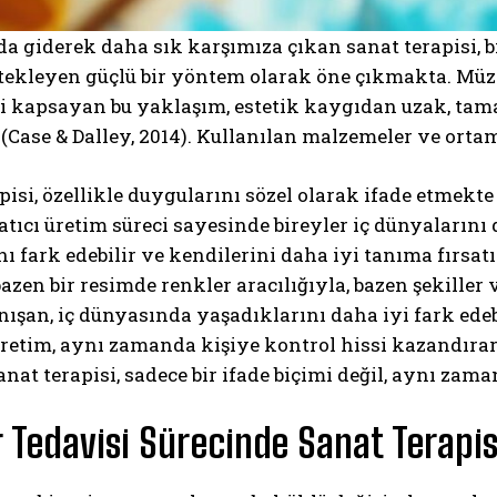
da giderek daha sık karşımıza çıkan sanat terapisi, b
tekleyen güçlü bir yöntem olarak öne çıkmakta. Müzik
ni kapsayan bu yaklaşım, estetik kaygıdan uzak, ta
(Case & Dalley, 2014). Kullanılan malzemeler ve ortam
pisi, özellikle duygularını sözel olarak ifade etmekte 
atıcı üretim süreci sayesinde bireyler iç dünyalarını 
ı fark edebilir ve kendilerini daha iyi tanıma fırsatı
azen bir resimde renkler aracılığıyla, bazen şekiller v
ışan, iç dünyasında yaşadıklarını daha iyi fark edebi
üretim, aynı zamanda kişiye kontrol hissi kazandıra
nat terapisi, sadece bir ifade biçimi değil, aynı zama
 Tedavisi Sürecinde Sanat Terapis