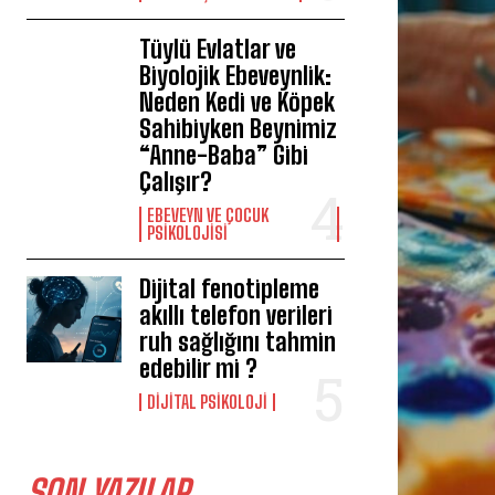
Tüylü Evlatlar ve
Biyolojik Ebeveynlik:
Neden Kedi ve Köpek
Sahibiyken Beynimiz
“Anne-Baba” Gibi
Çalışır?
EBEVEYN VE ÇOCUK
PSIKOLOJISI
Dijital fenotipleme
akıllı telefon verileri
ruh sağlığını tahmin
edebilir mi ?
DIJITAL PSIKOLOJI
SON YAZILAR