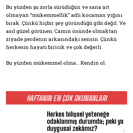
Bu yüzden şu zorla sürüdüğün ve sana ait
olmayan “mükemmellik” adlı kocaman yığını
bırak. Çünkü hiçbir şey göründüğü gibi değil. Ve
asıl güzel görünen: Camın önünde olmaktan
ziyade perdenin arkasındaki sensin. Çünkü
herkesin hayatı biricik ve çok değerli.
Bu yüzden mükemmel olma… Kendin ol.
HAFTANIN EN ÇOK OKUNANLARI
ABONE OL
Herkes bilişsel yeteneğe
Gizlilik politikasını
okudum, onaylıyorum.
odaklanmış durumda; peki ya
duygusal zekâmız?