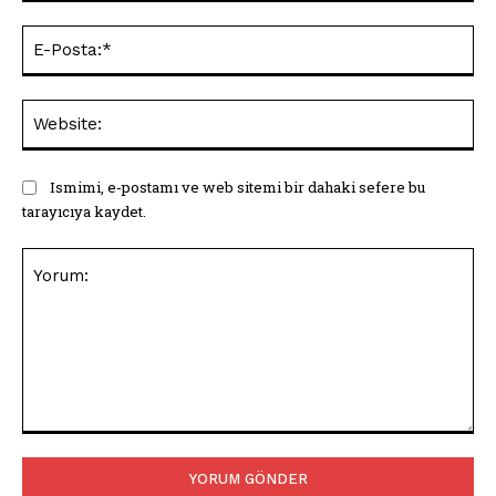
E-
Pos
Web
Ismimi, e-postamı ve web sitemi bir dahaki sefere bu
tarayıcıya kaydet.
Yorum: