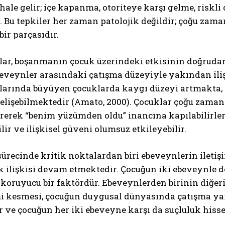
hale gelir; içe kapanma, otoriteye karşı gelme, ris
r. Bu tepkiler her zaman patolojik değildir; çoğu za
bir parçasıdır.
lar, boşanmanın çocuk üzerindeki etkisinin doğruda
beveynler arasındaki çatışma düzeyiyle yakından ili
mlarında büyüyen çocuklarda kaygı düzeyi artmakta,
elişebilmektedir (Amato, 2000). Çocuklar çoğu zaman
ABONE OL
irerek “benim yüzümden oldu” inancına kapılabilirler
ilir ve ilişkisel güveni olumsuz etkileyebilir.
Gizlilik politikasını
okudum, onaylıyorum.
recinde kritik noktalardan biri ebeveynlerin iletişim 
 ilişkisi devam etmektedir. Çocuğun iki ebeveynle de
koruyucu bir faktördür. Ebeveynlerden birinin diğer
mi kesmesi, çocuğun duygusal dünyasında çatışma yar
 ve çocuğun her iki ebeveyne karşı da suçluluk hisse