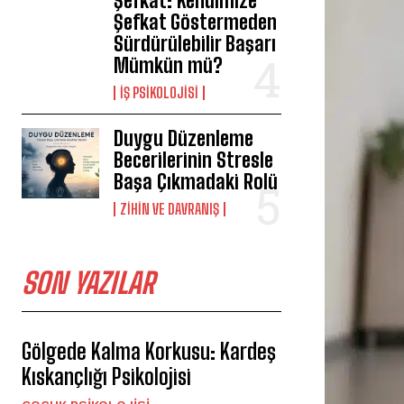
Şefkat: Kendimize
Şefkat Göstermeden
Sürdürülebilir Başarı
Mümkün mü?
İŞ PSIKOLOJISI
Duygu Düzenleme
Becerilerinin Stresle
Başa Çıkmadaki Rolü
⁠ZIHIN VE DAVRANIŞ
SON YAZILAR
Gölgede Kalma Korkusu: Kardeş
Kıskançlığı Psikolojisi