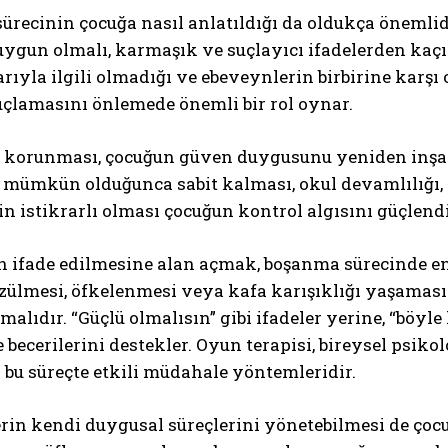
recinin çocuğa nasıl anlatıldığı da oldukça önemlid
uygun olmalı, karmaşık ve suçlayıcı ifadelerden kaç
rıyla ilgili olmadığı ve ebeveynlerin birbirine karşı 
uçlamasını önlemede önemli bir rol oynar.
n korunması, çocuğun güven duygusunu yeniden inşa 
mümkün olduğunca sabit kalması, okul devamlılığı, 
in istikrarlı olması çocuğun kontrol algısını güçlendir
n ifade edilmesine alan açmak, boşanma sürecinde e
zülmesi, öfkelenmesi veya kafa karışıklığı yaşaması
malıdır. “Güçlü olmalısın” gibi ifadeler yerine, “bö
becerilerini destekler. Oyun terapisi, bireysel psiko
 bu süreçte etkili müdahale yöntemleridir.
in kendi duygusal süreçlerini yönetebilmesi de çocuğ