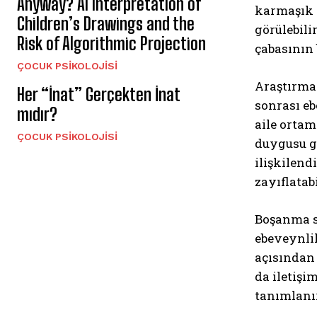
Anyway? AI Interpretation of
karmaşık 
Children’s Drawings and the
görülebili
Risk of Algorithmic Projection
çabasının 
ÇOCUK PSIKOLOJISI
Araştırma
Her “İnat” Gerçekten İnat
sonrası e
mıdır?
aile orta
ÇOCUK PSIKOLOJISI
duygusu g
ilişkilend
zayıflatab
Boşanma sü
ebeveynlik
açısından 
da iletişi
tanımlanır