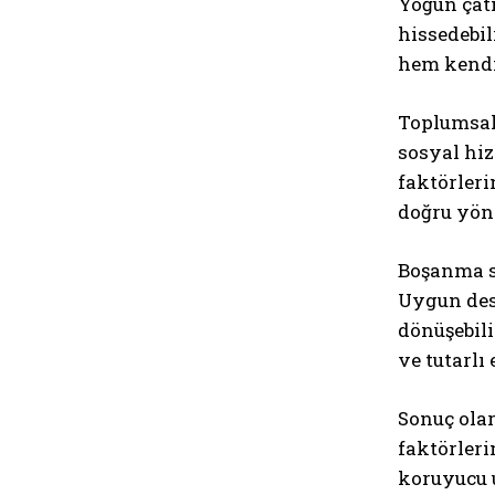
Yoğun çatı
hissedebil
hem kendi
Toplumsal
sosyal hiz
faktörleri
doğru yöne
Boşanma sü
Uygun des
dönüşebili
ve tutarlı
Sonuç olar
faktörleri
koruyucu u