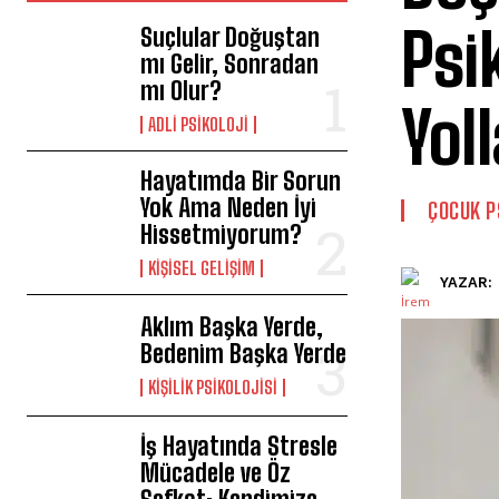
Psi
Suçlular Doğuştan
mı Gelir, Sonradan
mı Olur?
Yoll
ADLI PSIKOLOJI
Hayatımda Bir Sorun
Yok Ama Neden İyi
ÇOCUK P
Hissetmiyorum?
KIŞISEL GELIŞIM
YAZAR:
Aklım Başka Yerde,
Bedenim Başka Yerde
KIŞILIK PSIKOLOJISI
İş Hayatında Stresle
Mücadele ve Öz