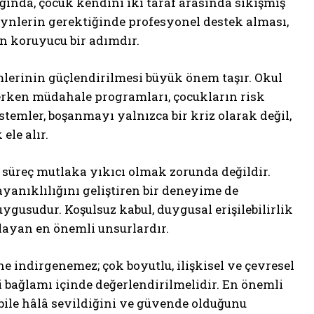
ında, çocuk kendini iki taraf arasında sıkışmış
veynlerin gerektiğinde profesyonel destek alması,
n koruyucu bir adımdır.
lerinin güçlendirilmesi büyük önem taşır. Okul
 erken müdahale programları, çocukların risk
temler, boşanmayı yalnızca bir kriz olarak değil,
ele alır.
ı süreç mutlaka yıkıcı olmak zorunda değildir.
anıklılığını geliştiren bir deneyime de
ygusudur. Koşulsuz kabul, duygusal erişilebilirlik
ğlayan en önemli unsurlardır.
e indirgenemez; çok boyutlu, ilişkisel ve çevresel
i bağlamı içinde değerlendirilmelidir. En önemli
bile hâlâ sevildiğini ve güvende olduğunu