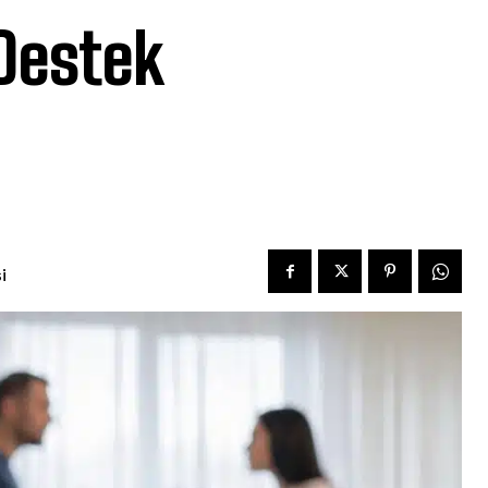
 Destek
i