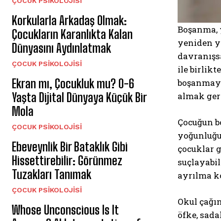
ÇOCUK PSIKOLOJISI
Korkularla Arkadaş Olmak:
Boşanma, y
Çocukların Karanlıkta Kalan
yeniden ya
Dünyasını Aydınlatmak
davranışsa
ÇOCUK PSIKOLOJISI
ile birlik
Ekran mı, Çocukluk mu? 0-6
boşanmayı 
Yaşta Dijital Dünyaya Küçük Bir
almak ger
Mola
Çocuğun bo
ÇOCUK PSIKOLOJISI
yoğunluğu
Ebeveynlik Bir Bataklık Gibi
çocuklar g
Hissettirebilir: Görünmez
suçlayabil
Tuzakları Tanımak
ayrılma ko
ÇOCUK PSIKOLOJISI
Okul çağın
Whose Unconscious Is It
öfke, sad