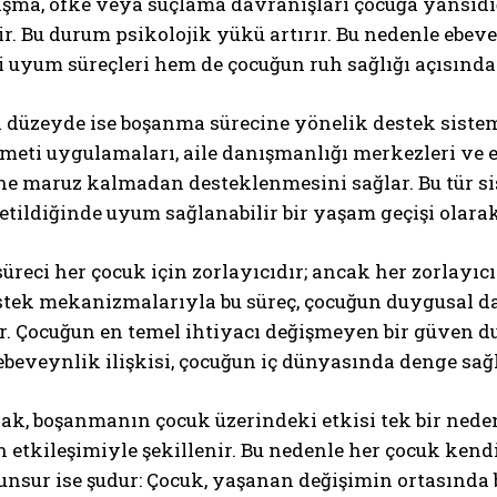
şma, öfke veya suçlama davranışları çocuğa yansıdığ
ir. Bu durum psikolojik yükü artırır. Bu nedenle ebe
 uyum süreçleri hem de çocuğun ruh sağlığı açısında
 düzeyde ise boşanma sürecine yönelik destek sistem
meti uygulamaları, aile danışmanlığı merkezleri ve
ne maruz kalmadan desteklenmesini sağlar. Bu tür sis
tildiğinde uyum sağlanabilir bir yaşam geçişi olarak 
reci her çocuk için zorlayıcıdır; ancak her zorlayıc
tek mekanizmalarıyla bu süreç, çocuğun duygusal day
r. Çocuğun en temel ihtiyacı değişmeyen bir güven du
 ebeveynlik ilişkisi, çocuğun iç dünyasında denge sa
ak, boşanmanın çocuk üzerindeki etkisi tek bir neden
n etkileşimiyle şekillenir. Bu nedenle her çocuk kend
nsur ise şudur: Çocuk, yaşanan değişimin ortasında 