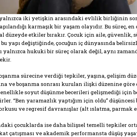
alnızca iki yetişkin arasındaki evlilik birliğinin s
pılandığı karmaşık bir yaşam olayıdır. Bu süreç, en ç
l düzeyde etkiler bırakır. Çocuk için aile, güvenlik,
te bu yapı değiştiğinde, çocuğun iç dünyasında belirsi
yalnızca hukuki bir süreç olarak değil, aynı zamand
ekir.
şanma sürecine verdiği tepkiler, yaşına, gelişim dü
na ve boşanma sonrası kurulan ilişki düzenine göre 
enellikle soyut düşünme becerileri gelişmediği için
irler. “Ben yaramazlık yaptığım için oldu” düşüncesi 
rkusu ve regresif davranışlar (alt ıslatma, parmak e
daki çocuklarda ise daha bilişsel temelli tepkiler o
akat çatışması ve akademik performansta düşüş yaşay