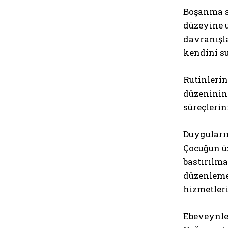
Boşanma sü
düzeyine 
davranışla
kendini s
Rutinleri
düzeninin 
süreçlerin
Duyguları
Çocuğun ü
bastırılma
düzenleme 
hizmetleri
Ebeveynler