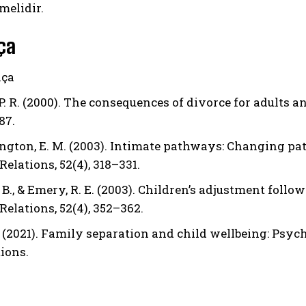
melidir.
ça
ça
P. R. (2000). The consequences of divorce for adults a
87.
ngton, E. M. (2003). Intimate pathways: Changing patt
elations, 52(4), 318–331.
. B., & Emery, R. E. (2003). Children’s adjustment foll
Relations, 52(4), 352–362.
(2021). Family separation and child wellbeing: Psyc
tions.