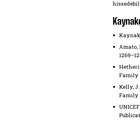
hissedebil
Kaynak
Kaynak
Amato, 
1269–12
Hetheri
Family R
Kelly, J
Family 
UNICEF 
Publica