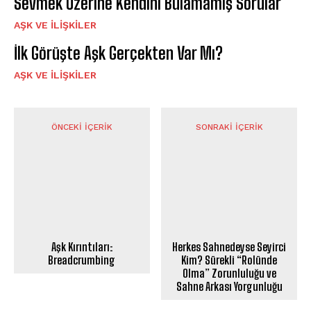
Sevmek Üzerine Kendini Bulamamış Sorular
AŞK VE İLIŞKILER
İlk Görüşte Aşk Gerçekten Var Mı?
AŞK VE İLIŞKILER
ÖNCEKI İÇERIK
SONRAKI İÇERIK
Aşk Kırıntıları:
Herkes Sahnedeyse Seyirci
Breadcrumbing
Kim? Sürekli “Rolünde
Olma” Zorunluluğu ve
Sahne Arkası Yorgunluğu