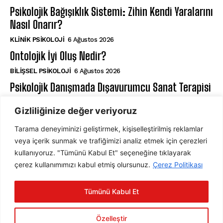
Psikolojik Bağışıklık Sistemi: Zihin Kendi Yaralarını
Nasıl Onarır?
KLINIK PSIKOLOJI
6 Ağustos 2026
Ontolojik İyi Oluş Nedir?
BILIŞSEL PSIKOLOJI
6 Ağustos 2026
Psikolojik Danışmada Dışavurumcu Sanat Terapisi
SANAT TERAPISI
6 Ağustos 2026
Gizliliğinize değer veriyoruz
Tarama deneyiminizi geliştirmek, kişiselleştirilmiş reklamlar
ABONE OL
veya içerik sunmak ve trafiğimizi analiz etmek için çerezleri
kullanıyoruz. "Tümünü Kabul Et" seçeneğine tıklayarak
çerez kullanımımızı kabul etmiş olursunuz.
Çerez Politikası
ABONE OL
Tümünü Kabul Et
Gizlilik Politikasını
okudum, onaylıyorum.
Özelleştir