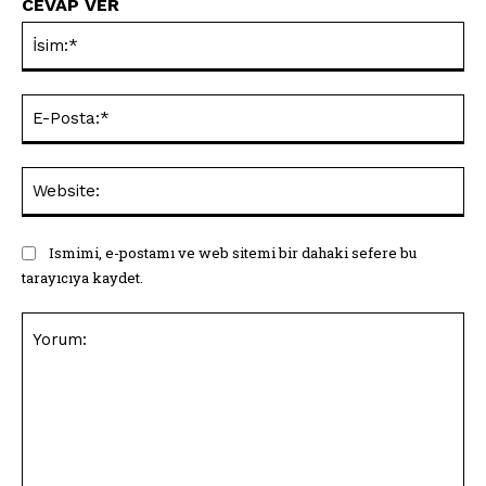
CEVAP VER
İsi
E-
Pos
Web
Ismimi, e-postamı ve web sitemi bir dahaki sefere bu
tarayıcıya kaydet.