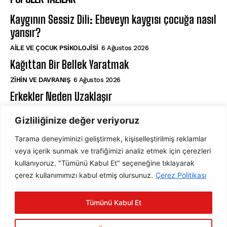
Kaygının Sessiz Dili: Ebeveyn kaygısı çocuğa nasıl
yansır?
AILE VE ÇOCUK PSIKOLOJISI
6 Ağustos 2026
Kağıttan Bir Bellek Yaratmak
⁠ZIHIN VE DAVRANIŞ
6 Ağustos 2026
Erkekler Neden Uzaklaşır
AŞK VE İLIŞKILER
6 Ağustos 2026
Gizliliğinize değer veriyoruz
Tarama deneyiminizi geliştirmek, kişiselleştirilmiş reklamlar
ABONE OL
veya içerik sunmak ve trafiğimizi analiz etmek için çerezleri
kullanıyoruz. "Tümünü Kabul Et" seçeneğine tıklayarak
çerez kullanımımızı kabul etmiş olursunuz.
Çerez Politikası
ABONE OL
Tümünü Kabul Et
Gizlilik Politikasını
okudum, onaylıyorum.