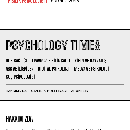
KIŞILIK PSIKOLOJISI
8 Aralık 2025
PSYCHOLOGY TIMES
RUH SAĞLIĞI
TRAVMA VE BILINÇALTI
ZIHIN VE DAVRANIŞ
AŞK VE İLIŞKILER
DIJITAL PSIKOLOJI
MEDYA VE PSIKOLOJI
SUÇ PSIKOLOJISI
HAKKIMIZDA
GIZLILIK POLITIKASI
ABONELIK
HAKKIMIZDA