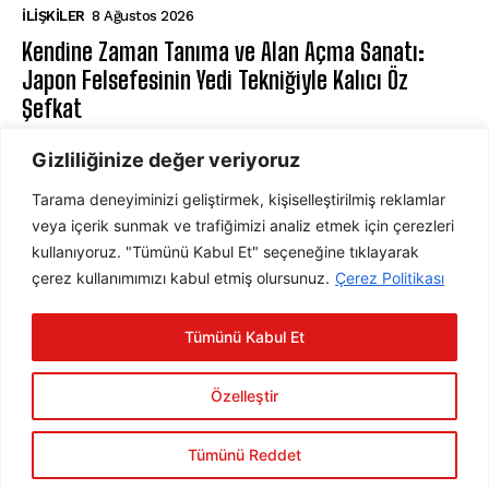
İLIŞKILER
8 Ağustos 2026
Kendine Zaman Tanıma ve Alan Açma Sanatı:
Japon Felsefesinin Yedi Tekniğiyle Kalıcı Öz
Şefkat
BILIŞSEL DAVRANIŞÇI TERAPI
8 Ağustos 2026
Gizliliğinize değer veriyoruz
Tarama deneyiminizi geliştirmek, kişiselleştirilmiş reklamlar
ABONE OL
veya içerik sunmak ve trafiğimizi analiz etmek için çerezleri
kullanıyoruz. "Tümünü Kabul Et" seçeneğine tıklayarak
çerez kullanımımızı kabul etmiş olursunuz.
Çerez Politikası
ABONE OL
Tümünü Kabul Et
Gizlilik Politikasını
okudum, onaylıyorum.
Özelleştir
Tümünü Reddet
2025 © Psychology Times Türkiye Tüm hakları saklıdır.