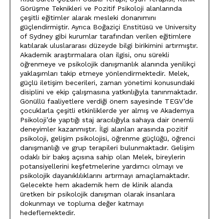
Görüşme Teknikleri ve Pozitif Psikoloji alanlarında
çeşitli eğitimler alarak mesleki donanımını
güçlendirmiştir. Ayrıca Boğaziçi Enstitüsü ve University
of Sydney gibi kurumlar tarafından verilen eğitimlere
katılarak uluslararası düzeyde bilgi birikimini artırmıştır.
Akademik araştırmalara olan ilgisi, onu sürekli
öğrenmeye ve psikolojik danışmanlık alanında yenilikçi
yaklaşımları takip etmeye yönlendirmektedir. Melek,
güçlü iletişim becerileri, zaman yönetimi konusundaki
disiplini ve ekip çalışmasına yatkınlığıyla tanınmaktadır.
Gönüllü faaliyetlere verdiği önem sayesinde TEGV’de
çocuklarla çeşitli etkinliklerde yer almış ve Akademya
Psikoloji’de yaptığı staj aracılığıyla sahaya dair önemli
deneyimler kazanmıştır. İlgi alanları arasında pozitif
psikoloji, gelişim psikolojisi, öğrenme güçlüğü, öğrenci
danışmanlığı ve grup terapileri bulunmaktadır. Gelişim
odaklı bir bakış açısına sahip olan Melek, bireylerin
potansiyellerini keşfetmelerine yardımcı olmayı ve
psikolojik dayanıklılıklarını artırmayı amaçlamaktadır.
Gelecekte hem akademik hem de klinik alanda
üretken bir psikolojik danışman olarak insanlara
dokunmayı ve topluma değer katmayı
hedeflemektedir.