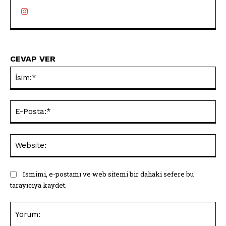
CEVAP VER
İsi
E-
Pos
Web
Ismimi, e-postamı ve web sitemi bir dahaki sefere bu
tarayıcıya kaydet.