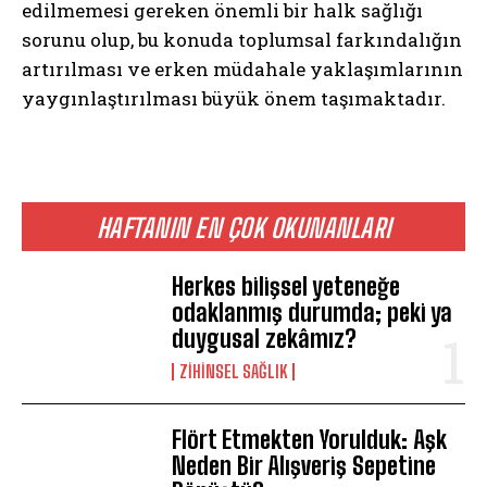
edilmemesi gereken önemli bir halk sağlığı
sorunu olup, bu konuda toplumsal farkındalığın
Gizlilik politikasını
okudum, onaylıyorum.
artırılması ve erken müdahale yaklaşımlarının
yaygınlaştırılması büyük önem taşımaktadır.
HAFTANIN EN ÇOK OKUNANLARI
Herkes bilişsel yeteneğe
odaklanmış durumda; peki ya
duygusal zekâmız?
ZIHINSEL SAĞLIK
Flört Etmekten Yorulduk: Aşk
Neden Bir Alışveriş Sepetine