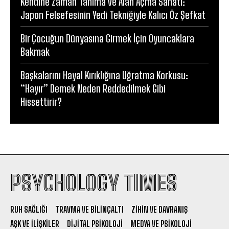
Kendine Zaman Tanıma ve Alan Açma Sanatı:
Japon Felsefesinin Yedi Tekniğiyle Kalıcı Öz Şefkat
Bir Çocuğun Dünyasına Girmek İçin Oyuncaklara
Bakmak
Başkalarını Hayal Kırıklığına Uğratma Korkusu:
“Hayır” Demek Neden Reddedilmek Gibi
Hissettirir?
PSYCHOLOGY TIMES
RUH SAĞLIĞI
TRAVMA VE BILINÇALTI
ZIHIN VE DAVRANIŞ
AŞK VE İLIŞKILER
DIJITAL PSIKOLOJI
MEDYA VE PSIKOLOJI