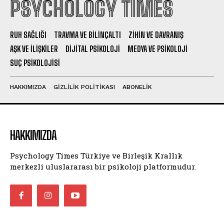
PSYCHOLOGY TIMES
RUH SAĞLIĞI
TRAVMA VE BILINÇALTI
ZIHIN VE DAVRANIŞ
AŞK VE İLIŞKILER
DIJITAL PSIKOLOJI
MEDYA VE PSIKOLOJI
SUÇ PSIKOLOJISI
HAKKIMIZDA
GIZLILIK POLITIKASI
ABONELIK
HAKKIMIZDA
Psychology Times Türkiye ve Birleşik Krallık
merkezli uluslararası bir psikoloji platformudur.