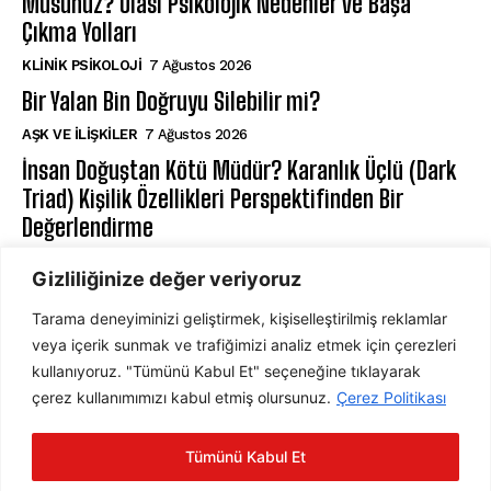
Musunuz? Olası Psikolojik Nedenler ve Başa
Çıkma Yolları
KLINIK PSIKOLOJI
7 Ağustos 2026
Bir Yalan Bin Doğruyu Silebilir mi?
AŞK VE İLIŞKILER
7 Ağustos 2026
İnsan Doğuştan Kötü Müdür? Karanlık Üçlü (Dark
Triad) Kişilik Özellikleri Perspektifinden Bir
Değerlendirme
KIŞILIK PSIKOLOJISI
7 Ağustos 2026
Gizliliğinize değer veriyoruz
Tarama deneyiminizi geliştirmek, kişiselleştirilmiş reklamlar
ABONE OL
veya içerik sunmak ve trafiğimizi analiz etmek için çerezleri
kullanıyoruz. "Tümünü Kabul Et" seçeneğine tıklayarak
çerez kullanımımızı kabul etmiş olursunuz.
Çerez Politikası
ABONE OL
Tümünü Kabul Et