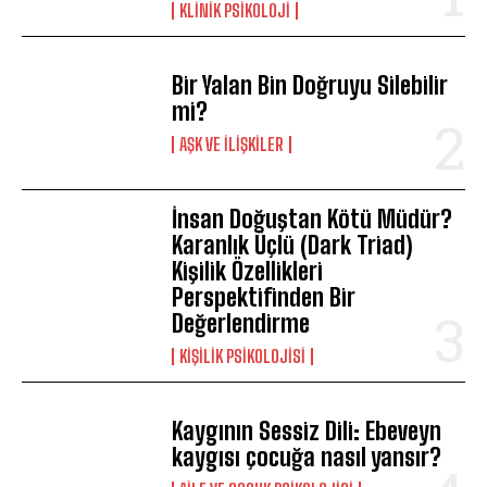
KLINIK PSIKOLOJI
ABONE OL
Bir Yalan Bin Doğruyu Silebilir
Gizlilik politikasını
okudum, onaylıyorum.
mi?
AŞK VE İLIŞKILER
İnsan Doğuştan Kötü Müdür?
Karanlık Üçlü (Dark Triad)
Kişilik Özellikleri
Perspektifinden Bir
Değerlendirme
KIŞILIK PSIKOLOJISI
Kaygının Sessiz Dili: Ebeveyn
kaygısı çocuğa nasıl yansır?