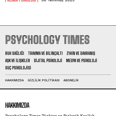
30 Temmuz 2025
PSYCHOLOGY TIMES
RUH SAĞLIĞI
TRAVMA VE BILINÇALTI
ZIHIN VE DAVRANIŞ
AŞK VE İLIŞKILER
DIJITAL PSIKOLOJI
MEDYA VE PSIKOLOJI
SUÇ PSIKOLOJISI
HAKKIMIZDA
GIZLILIK POLITIKASI
ABONELIK
HAKKIMIZDA
Psychology Times Türkiye ve Birleşik Krallık