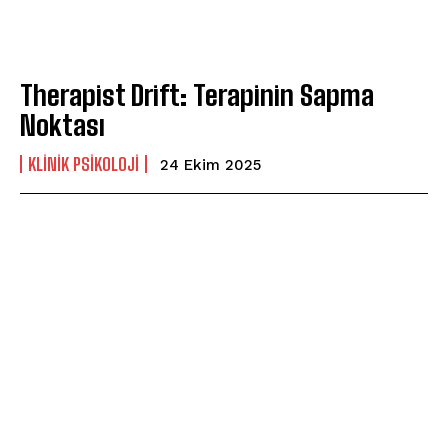
Therapist Drift: Terapinin Sapma
Noktası
ABONE OL
KLINIK PSIKOLOJI
24 Ekim 2025
Gizlilik politikasını
okudum, onaylıyorum.