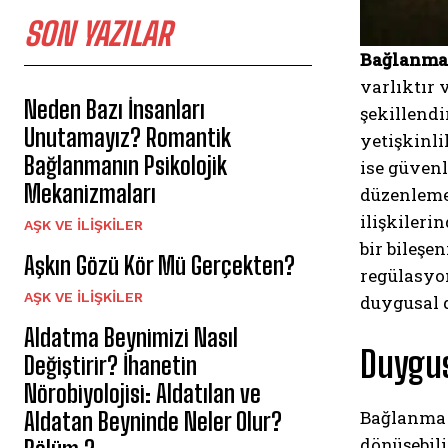
SON YAZILAR
Bağlanma 
varlıktır 
Neden Bazı İnsanları
şekillendi
Unutamayız? Romantik
yetişkinl
Bağlanmanın Psikolojik
ise güvenl
Mekanizmaları
düzenleme 
ilişkileri
AŞK VE İLIŞKILER
bir bileşe
Aşkın Gözü Kör Mü Gerçekten?
regülasyon
AŞK VE İLIŞKILER
duygusal d
Aldatma Beynimizi Nasıl
Duygus
Değiştirir? İhanetin
Nörobiyolojisi: Aldatılan ve
Bağlanma i
Aldatan Beyninde Neler Olur?
dönüşebili