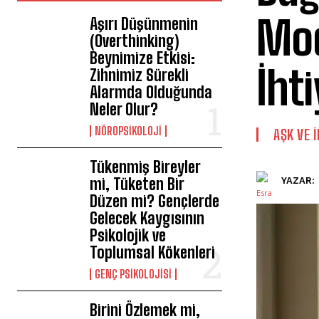
Mod
Aşırı Düşünmenin
(Overthinking)
Beynimize Etkisi:
İht
Zihnimiz Sürekli
Alarmda Olduğunda
Neler Olur?
NÖROPSIKOLOJI
AŞK VE İ
Tükenmiş Bireyler
mi, Tüketen Bir
YAZAR:
Düzen mi? Gençlerde
Gelecek Kaygısının
Psikolojik ve
Toplumsal Kökenleri
GENÇ PSIKOLOJISI
Birini Özlemek mi,