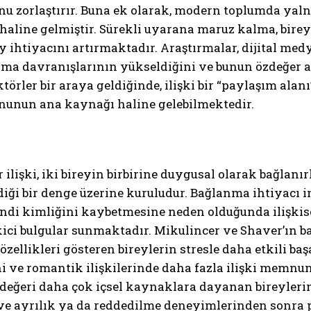
u zorlaştırır. Buna ek olarak, modern toplumda yaln
haline gelmiştir. Sürekli uyarana maruz kalma, bire
y ihtiyacını artırmaktadır. Araştırmalar, dijital me
rma davranışlarının yükseldiğini ve bunun özdeğer a
törler bir araya geldiğinde, ilişki bir “paylaşım ala
nunun ana kaynağı haline gelebilmektedir.
ir ilişki, iki bireyin birbirine duygusal olarak bağl
iği bir denge üzerine kuruludur. Bağlanma ihtiyacı i
ndi kimliğini kaybetmesine neden olduğunda ilişkise
ici bulgular sunmaktadır. Mikulincer ve Shaver’ın b
zellikleri gösteren bireylerin stresle daha etkili b
ni ve romantik ilişkilerinde daha fazla ilişki memnu
zdeğeri daha çok içsel kaynaklara dayanan bireylerin
ve ayrılık ya da reddedilme deneyimlerinden sonra p