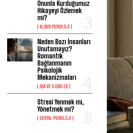
Onunla Kurduğumuz
Hikayeyi Özlemek
mi?
KLINIK PSIKOLOJI
Neden Bazı İnsanları
Unutamayız?
Romantik
Bağlanmanın
Psikolojik
Mekanizmaları
AŞK VE İLIŞKILER
Stresi Yenmek mi,
Yönetmek mi?
SOSYAL PSIKOLOJI