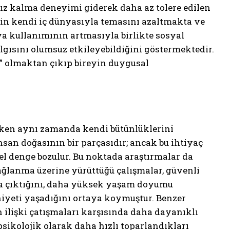
ız kalma deneyimi giderek daha az tolere edilen
yin kendi iç dünyasıyla temasını azaltmakta ve
dya kullanımının artmasıyla birlikte sosyal
lgısını olumsuz etkileyebildiğini göstermektedir.
nı” olmaktan çıkıp bireyin duygusal
anırken aynı zamanda kendi bütünlüklerini
nsan doğasının bir parçasıdır; ancak bu ihtiyaç
l denge bozulur. Bu noktada araştırmalar da
ağlanma üzerine yürüttüğü çalışmalar, güvenli
aşa çıktığını, daha yüksek yaşam doyumu
niyeti yaşadığını ortaya koymuştur. Benzer
 ilişki çatışmaları karşısında daha dayanıklı
sikolojik olarak daha hızlı toparlandıkları