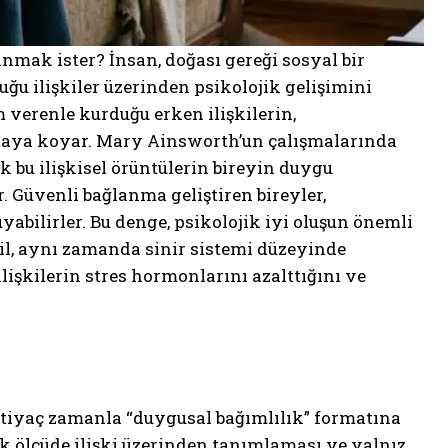
nmak ister? İnsan, doğası gereği sosyal bir
ğu ilişkiler üzerinden psikolojik gelişimini
 verenle kurduğu erken ilişkilerin,
rtaya koyar. Mary Ainsworth’un çalışmalarında
k bu ilişkisel örüntülerin bireyin duygu
. Güvenli bağlanma geliştiren bireyler,
yabilirler. Bu denge, psikolojik iyi oluşun önemli
eğil, aynı zamanda sinir sistemi düzeyinde
işkilerin stres hormonlarını azalttığını ve
ihtiyaç zamanla “duygusal bağımlılık” formatına
ük ölçüde ilişki üzerinden tanımlaması ve yalnız