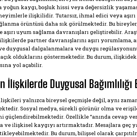
 yoğun kaygı, boşluk hissi veya değersizlik yaşamas
yimlerle ilişkilidir. Tutarsız, ihmal edici veya aşı
ğlanma örüntüsü daha sık görülmektedir. Bu bireyler,
 aşırı uyum sağlama davranışları geliştirebilir. Araş
lişkilerde partner davranışlarını aşırı yorumlama, 
ve duygusal dalgalanmalara ve duygu regülasyonunu
açık olduklarını göstermektedir. Bu durum, ilişkidek
ABONE OL
ına yol açabilir.
Gizlilik politikasını
okudum, onaylıyorum.
 İlişkilerde Duygusal Bağımlılığı 
işkileri yalnızca bireysel geçmişle değil, aynı zaman
ktedir. Sosyal medya, sürekli görünür olma ve erişil
ni güçlendirebilmektedir. Özellikle “anında cevap verm
 ve ilişkisel kaygıyı artırmaktadır. Mesajlara geç ya
etikleyebilmektedir. Bu durum, bilişsel olarak çarpıt