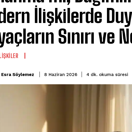
ern İlişkilerde Du
iyaçların Sınırı ve 
LIŞKILER
okuma süresi
Esra Söylemez
4
dk.
8 Haziran 2026