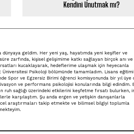
Kendini Unutmak mı?
 dünyaya geldim. Her yeni yaş, hayatımda yeni keşifler ve
üre zarfında, kişisel gelişimime katkı sağlayan birçok anı ve
fırsatları kucaklayarak, hedeflerime ulaşmak için heyecanla
nt Üniversitesi Psikoloji bölümünde tamamladım. Lisans eğitim
nde Spor ve Egzersiz Birimi öğrenci komisyonunda bir yıl üye 
ivasyon ve performans psikolojisi konularında bilgi edindim. 
in ruh sağlığı üzerindeki etkilerini keşfetme fırsatı bulurken, 
mlerle karşılaştım. Şu anda ergen ve yetişkin danışanlarla
ncel araştırmaları takip etmekte ve bilimsel bilgiyi toplumla
tmekteyim.