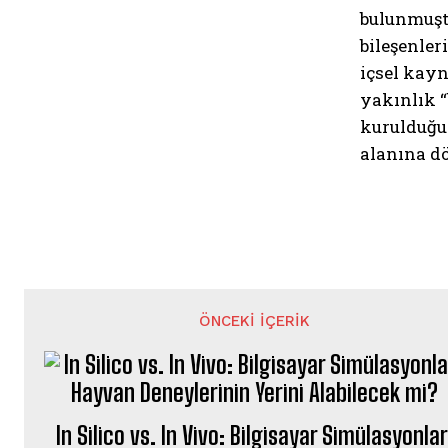
bulunmuştu
bileşenler
içsel kayn
yakınlık “
kurulduğun
alanına d
ÖNCEKI İÇERIK
In Silico vs. In Vivo: Bilgisayar Simülasyonlar