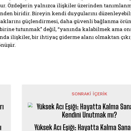
r. Özdeğerin yalnızca ilişkiler üzerinden tanımlanm
inden biridir. Bireyin kendi duygularını düzenleyebil
aklarını güçlendirmesi, daha güvenli bağlanma örüntü
birine tutunmak” değil, “yanında kalabilmek ama ons
da ilişkiler, bir ihtiyaç giderme alanı olmaktan çı
önüşür.
SONRAKI İÇERIK
ı
Yüksek Acı Eşiği: Hayatta Kalma Sana