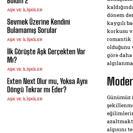
Bölüm 2
kaldığında
AŞK VE İLIŞKILER
dönem dene
Sevmek Üzerine Kendini
kaygılı ba
Bulamamış Sorular
korkusu ve
romantik i
AŞK VE İLIŞKILER
olduğunu 
İlk Görüşte Aşk Gerçekten Var
göre daha 
Mı?
algılanmas
AŞK VE İLIŞKILER
Modern
Exten Next Olur mu, Yoksa Aynı
Döngü Tekrar mı Eder?
Günümüz il
AŞK VE İLIŞKILER
şekillenme
eğilimleri
azaltmakta
algısını t