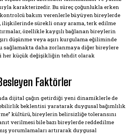
ıyla karakterizedir. Bu süreç çoğunlukla erken
rı kontrolcü bakım verenlerle büyüyen bireylerde
 ilişkilerinde sürekli onay arama, terk edilme
tırmalar, özellikle kaygılı bağlanan bireylerin
aşırı düşünme veya aşırı kurgulama eğiliminde
 sağlamakta daha zorlanmaya diğer bireylere
i her küçük değişikliğin tehdit olarak
Besleyen Faktörler
da dijital çağın getirdiği yeni dinamiklerle de
ebilirlik beklentisi yaratarak duygusal bağımlılık
e” kültürü, bireylerin belirsizliğe toleransını
nıt verilmesi bile bazı bireylerde reddedilme
ılmış yorumlamaları artırarak duygusal