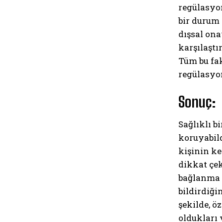
regülasyon
bir durum 
dışsal ona
karşılaştı
Tüm bu fak
regülasyo
Sonuç:
Sağlıklı b
koruyabild
kişinin ke
dikkat çek
bağlanma ö
bildirdiği
şekilde, ö
oldukları 