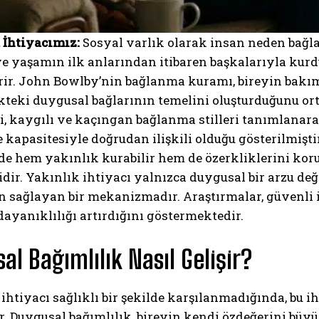
İhtiyacımız:
Sosyal varlık olarak insan neden bağla
ve yaşamın ilk anlarından itibaren başkalarıyla kurdu
rir. John Bowlby’nin bağlanma kuramı, bireyin bakım
ikteki duygusal bağlarının temelini oluşturduğunu o
i, kaygılı ve kaçıngan bağlanma stilleri tanımlanara
kapasitesiyle doğrudan ilişkili olduğu gösterilmiştir
nde hem yakınlık kurabilir hem de özerkliklerini koru
nidir. Yakınlık ihtiyacı yalnızca duygusal bir arzu d
 sağlayan bir mekanizmadır. Araştırmalar, güvenli il
ayanıklılığı artırdığını göstermektedir.
al Bağımlılık Nasıl Gelişir?
htiyacı sağlıklı bir şekilde karşılanmadığında, bu 
r. Duygusal bağımlılık, bireyin kendi özdeğerini büy