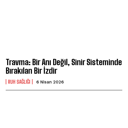
Travma: Bir Anı Değil, Sinir Sisteminde
Bırakılan Bir İzdir
⁠RUH SAĞLIĞI
6 Nisan 2026
ABONE OL
Gizlilik politikasını
okudum, onaylıyorum.