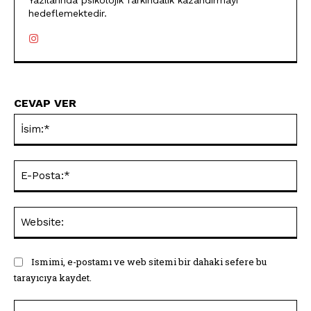
Yazılarında psikolojik farkındalık kazandırmayı
hedeflemektedir.
CEVAP VER
İsi
E-
Pos
Web
Ismimi, e-postamı ve web sitemi bir dahaki sefere bu
tarayıcıya kaydet.