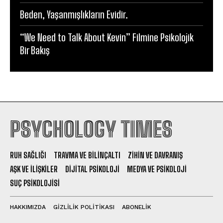
Beden, Yaşanmışlıkların Evidir.
“We Need to Talk About Kevin” Filmine Psikolojik
Bir Bakış
PSYCHOLOGY TIMES
RUH SAĞLIĞI
TRAVMA VE BILINÇALTI
ZIHIN VE DAVRANIŞ
AŞK VE İLIŞKILER
DIJITAL PSIKOLOJI
MEDYA VE PSIKOLOJI
SUÇ PSIKOLOJISI
HAKKIMIZDA
GIZLILIK POLITIKASI
ABONELIK