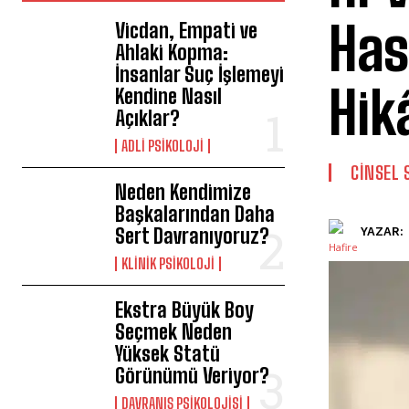
Has
Vicdan, Empati ve
Ahlaki Kopma:
İnsanlar Suç İşlemeyi
Hik
Kendine Nasıl
Açıklar?
ADLI PSIKOLOJI
CINSEL 
Neden Kendimize
Başkalarından Daha
Sert Davranıyoruz?
YAZAR:
KLINIK PSIKOLOJI
Ekstra Büyük Boy
Seçmek Neden
Yüksek Statü
Görünümü Veriyor?
DAVRANIŞ PSIKOLOJISI