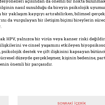
fesyonelleri açısından da önemli bir nokta bulunmak
bilginin nasıl sunulduğu da bireyin psikolojik uyumu
bir yaklaşım kaygıyı artırabilirken, bilimsel gerçe
nı da vurgulayan bir iletişim biçimi bireylerin sür
.
ak HPV, yalnızca bir virüs veya kanser riski değildi
 ilişkilerini ve cinsel yaşamını etkileyen biyopsikoso
p, psikolojik destek ve çift ilişkisini kapsayan bütünc
hücresel düzeyde gerçekleşmez; kişinin bedenine, p
enin önemli bir parçasıdır.
SONRAKI İÇERIK