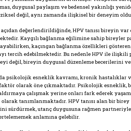
emas, duygusal paylaşım ve bedensel yakınlığı yenid
iziksel değil, aynı zamanda ilişkisel bir deneyim ol
 açıdan değerlendirildiğinde, HPV tanısı bireyin var
ektedir. Kaygılı bağlanma eğilimine sahip bireyler 
yabilirken, kaçıngan bağlanma özellikleri gösteren 
ı tercih edebilmektedir. Bu nedenle HPV ile ilişkili
eyi değil, bireyin duygusal düzenleme becerilerini ve 
da psikolojik esneklik kavramı, kronik hastalıklar v
aktör olarak öne çıkmaktadır. Psikolojik esneklik, 
aldırmaya çalışmak yerine onları fark ederek yaşam
 olarak tanımlanmaktadır. HPV tanısı alan bir birey
ini sürdürmek, utanç duygusuna rağmen partneriyle 
ertelememek anlamına gelebilir.