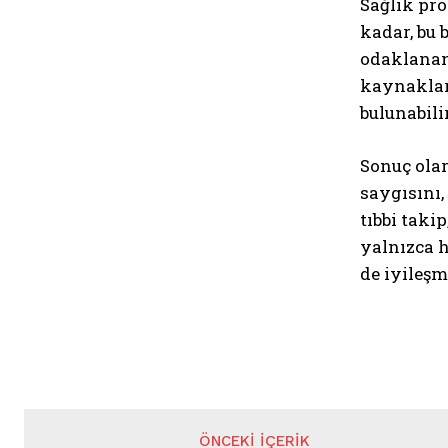
Sağlık pro
kadar, bu 
odaklanan 
kaynakları
bulunabilir
Sonuç olar
saygısını,
tıbbi taki
yalnızca 
de iyileşm
ÖNCEKI İÇERIK