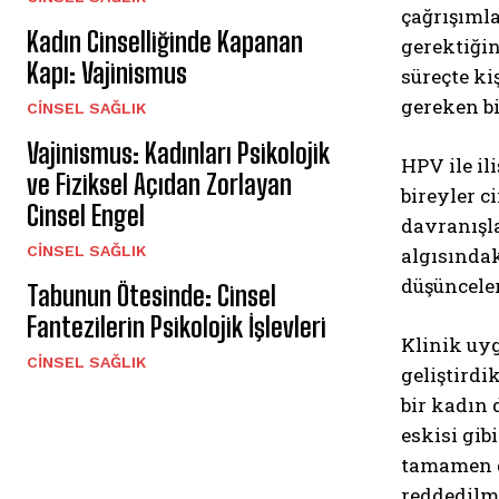
çağrışımla
Kadın Cinselliğinde Kapanan
gerektiği
Kapı: Vajinismus
süreçte ki
gereken b
CINSEL SAĞLIK
Vajinismus: Kadınları Psikolojik
HPV ile il
ve Fiziksel Açıdan Zorlayan
bireyler c
Cinsel Engel
davranışla
CINSEL SAĞLIK
algısındak
düşünceler
Tabunun Ötesinde: Cinsel
Fantezilerin Psikolojik İşlevleri
Klinik uyg
CINSEL SAĞLIK
geliştird
bir kadın
eskisi gib
tamamen du
reddedilme