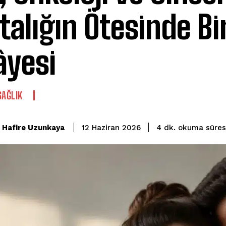
talığın Ötesinde Bi
âyesi
SAĞLIK
okuma süres
Hafire Uzunkaya
4
dk.
12 Haziran 2026