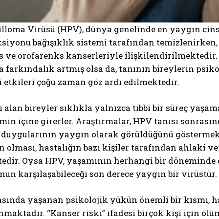
lloma Virüsü (HPV), dünya genelinde en yaygın cinse
iyonu bağışıklık sistemi tarafından temizlenirken, yü
s ve orofarenks kanserleriyle ilişkilendirilmektedir.
farkındalık artmış olsa da, tanının bireylerin psikol
 etkileri çoğu zaman göz ardı edilmektedir.
 alan bireyler sıklıkla yalnızca tıbbi bir süreç yaşa
min içine girerler. Araştırmalar, HPV tanısı sonrasınd
k duygularının yaygın olarak görüldüğünü göstermekte
 olması, hastalığın bazı kişiler tarafından ahlaki ve
edir. Oysa HPV, yaşamının herhangi bir döneminde c
un karşılaşabileceği son derece yaygın bir virüstür.
sında yaşanan psikolojik yükün önemli bir kısmı, ha
aktadır. “Kanser riski” ifadesi birçok kişi için ölüm