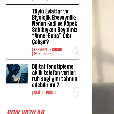
Tüylü Evlatlar ve
Biyolojik Ebeveynlik:
Neden Kedi ve Köpek
Sahibiyken Beynimiz
“Anne-Baba” Gibi
Çalışır?
EBEVEYN VE ÇOCUK
PSIKOLOJISI
Dijital fenotipleme
akıllı telefon verileri
ruh sağlığını tahmin
edebilir mi ?
DIJITAL PSIKOLOJI
SON YAZILAR