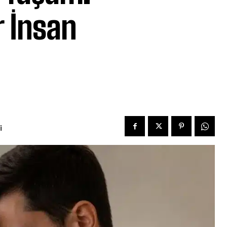
r İnsan
i