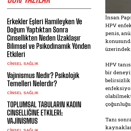
İnsan Papi
Erkekler Eşleri Hamileyken Ve
HPV enfeks
Doğum Yaptıktan Sonra
penis, anü
Cinsellikten Neden Uzaklaşır
konusunda 
Bilimsel ve Psikodinamik Yönden
üzerindeki
Etkileri
CINSEL SAĞLIK
HPV tanısı
bir deneyi
Vajinismus Nedir? Psikolojik
belirsizli
Temelleri Nelerdir?
enfeksiyon
CINSEL SAĞLIK
olabilmekt
TOPLUMSAL TABULARIN KADIN
çoğunluğun
CİNSELLİĞİNE ETKİLERİ:
Tanı sonra
VAJİNİSMUS
kaynaklanm
CINSEL SAĞLIK