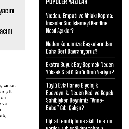
POPÜLER YAZILAR
Vicdan, Empati ve Ahlaki Kopma:
İnsanlar Suç İşlemeyi Kendine
acını
Nasıl Açıklar?
Neden Kendimize Başkalarından
Daha Sert Davranıyoruz?
Ekstra Büyük Boy Seçmek Neden
Yüksek Statü Görünümü Veriyor?
Tüylü Evlatlar ve Biyolojik
, cinsel
e çift
Ebeveynlik: Neden Kedi ve Köpek
ada
Sahibiyken Beynimiz “Anne-
e ve
Baba” Gibi Çalışır?
de
ak,
Dijital fenotipleme akıllı telefon
verileri ruh sağlığını tahmin