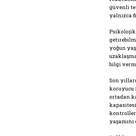
güvenli t
yalnızca f
Psikolojik
getirebilm
yoğun yaşa
uzaklaşmay
bilgi verm
Son yıllar
koruyucu f
ortadan k
kapasitesi
kontroller
yaşamını 