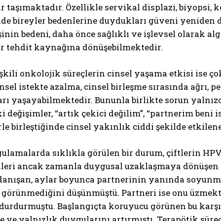
r taşımaktadır. Özellikle servikal displazi, biyopsi,
nde bireyler bedenlerine duydukları güveni yeniden 
şinin bedeni, daha önce sağlıklı ve işlevsel olarak al
ir tehdit kaynağına dönüşebilmektedir.
işkili onkolojik süreçlerin cinsel yaşama etkisi ise 
insel istekte azalma, cinsel birleşme sırasında ağrı
rı yaşayabilmektedir. Bununla birlikte sorun yalnızca f
ABONE OL
i değişimler, “artık çekici değilim”, “partnerim beni 
le birleştiğinde cinsel yakınlık ciddi şekilde etkilen
Gizlilik politikasını
okudum, onaylıyorum.
ulamalarda sıklıkla görülen bir durum, çiftlerin HP
ikleri ancak zamanla duygusal uzaklaşmaya dönüşen d
 danışan, aylar boyunca partnerinin yanında soyunma
i görünmediğini düşünmüştü. Partneri ise onu üzmekt
rdurmuştu. Başlangıçta koruyucu görünen bu karşılık
 ve yalnızlık duygularını artırmıştı. Terapötik süreç