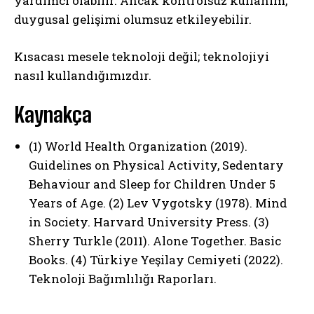
yardımcı olabilir. Ancak kontrolsüz kullanım,
duygusal gelişimi olumsuz etkileyebilir.
Kısacası mesele teknoloji değil; teknolojiyi
nasıl kullandığımızdır.
Kaynakça
(1) World Health Organization (2019).
Guidelines on Physical Activity, Sedentary
Behaviour and Sleep for Children Under 5
Years of Age. (2) Lev Vygotsky (1978). Mind
in Society. Harvard University Press. (3)
Sherry Turkle (2011). Alone Together. Basic
Books. (4) Türkiye Yeşilay Cemiyeti (2022).
ABONE OL
Teknoloji Bağımlılığı Raporları.
Gizlilik politikasını
okudum, onaylıyorum.