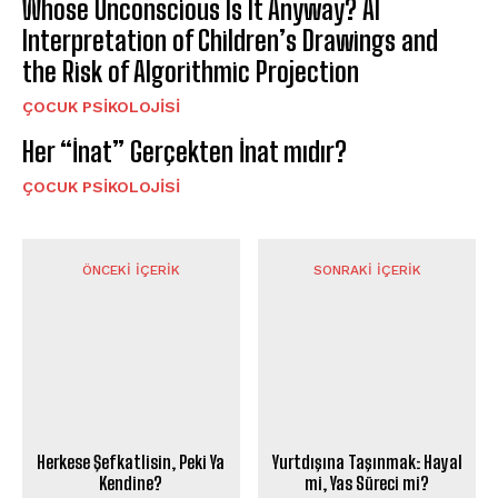
Whose Unconscious Is It Anyway? AI
Interpretation of Children’s Drawings and
the Risk of Algorithmic Projection
ÇOCUK PSIKOLOJISI
Her “İnat” Gerçekten İnat mıdır?
ÇOCUK PSIKOLOJISI
ÖNCEKI İÇERIK
SONRAKI İÇERIK
Herkese Şefkatlisin, Peki Ya
Yurtdışına Taşınmak: Hayal
Kendine?
mi, Yas Süreci mi?