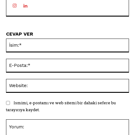
CEVAP VER
İsi
E-
Pos
Web
Ismimi, e-postamı ve web sitemi bir dahaki sefere bu
tarayıcıya kaydet.