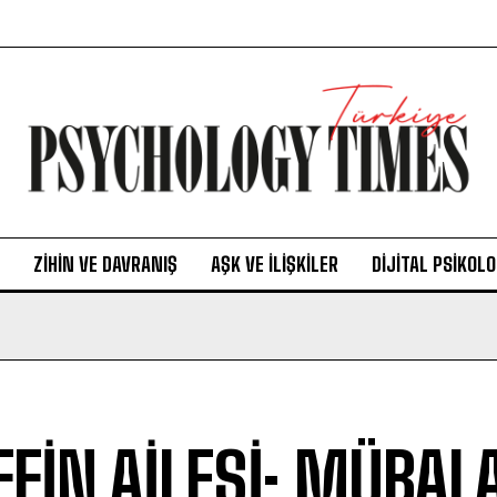
ZIHIN VE DAVRANIŞ
AŞK VE İLIŞKILER
DIJITAL PSIKOLO
FFİN AİLESİ: MÜBAL