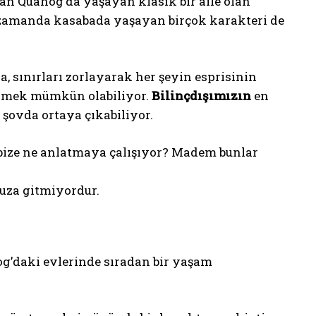
an Quahog’da yaşayan klasik bir aile olan
ı zamanda kasabada yaşayan birçok karakteri de
, sınırları zorlayarak her şeyin esprisinin
görmek mümkün olabiliyor.
Bilinçdışımızın
en
şovda ortaya çıkabiliyor.
bize ne anlatmaya çalışıyor? Madem bunlar
muza gitmiyordur.
hog’daki evlerinde sıradan bir yaşam