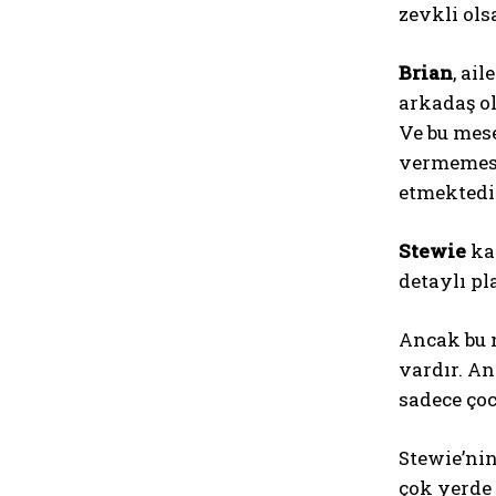
zevkli ols
Brian
, ai
arkadaş ol
Ve bu mese
vermemesin
etmektedir
Stewie
kar
detaylı pl
Ancak bu n
vardır. An
sadece çoc
Stewie’nin
çok yerde 