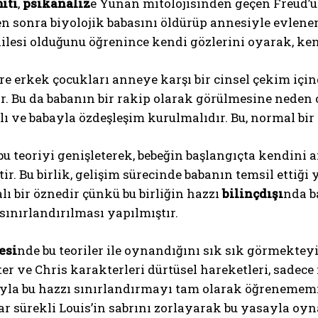
iti
,
psikanaliz
e Yunan mitolojisinden geçen Freud’un 
 sonra biyolojik babasını öldürüp annesiyle evlenen
ailesi olduğunu öğrenince kendi gözlerini oyarak, ken
re erkek çocukları anneye karşı bir cinsel çekim içind
. Bu da babanın bir rakip olarak görülmesine neden o
lı ve babayla özdeşleşim kurulmalıdır. Bu, normal bir
bu teoriyi genişleterek, bebeğin başlangıçta kendini
ir. Bu birlik, gelişim sürecinde babanın temsil ettiği
lı bir öznedir çünkü bu birliğin hazzı
bilinçdışı
nda b
sınırlandırılması yapılmıştır.
esi
nde bu teoriler ile oynandığını sık sık görmekteyi
er ve Chris karakterleri dürtüsel hareketleri, sadece 
la bu hazzı sınırlandırmayı tam olarak öğrenememiş 
r sürekli Louis’in sabrını zorlayarak bu yasayla oyn