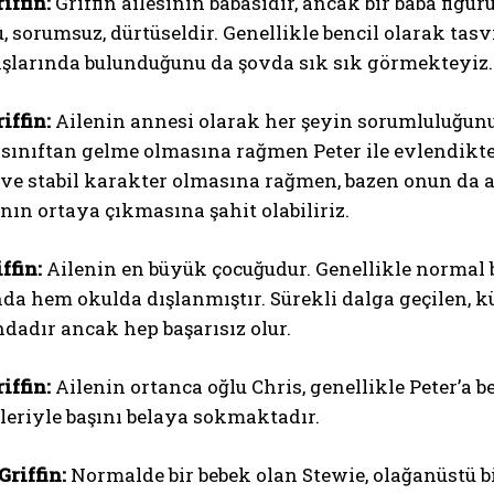
iffin:
Griffin ailesinin babasıdır, ancak bir baba fig
 sorumsuz, dürtüseldir. Genellikle bencil olarak tasvi
şlarında bulunduğunu da şovda sık sık görmekteyiz.
iffin:
Ailenin annesi olarak her şeyin sorumluluğunu
sınıftan gelme olmasına rağmen Peter ile evlendikt
ve stabil karakter olmasına rağmen, bazen onun da a
nın ortaya çıkmasına şahit olabiliriz.
ABONE OL
ffin:
Ailenin en büyük çocuğudur. Genellikle normal 
Gizlilik politikasını
okudum, onaylıyorum.
da hem okulda dışlanmıştır. Sürekli dalga geçilen, k
ndadır ancak hep başarısız olur.
iffin:
Ailenin ortanca oğlu Chris, genellikle Peter’a 
leriyle başını belaya sokmaktadır.
Griffin:
Normalde bir bebek olan Stewie, olağanüstü bir