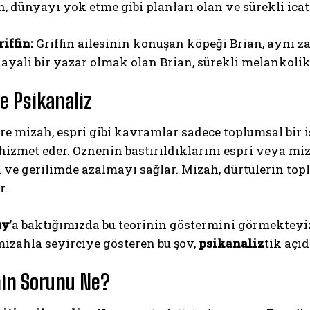
, dünyayı yok etme gibi planları olan ve sürekli icatl
iffin:
Griffin ailesinin konuşan köpeği Brian, aynı z
ayali bir yazar olmak olan Brian, sürekli melankolik 
e Psikanaliz
öre mizah, espri gibi kavramlar sadece toplumsal bir 
izmet eder. Öznenin bastırıldıklarını espri veya miz
 ve gerilimde azalmayı sağlar. Mizah, dürtülerin top
r.
uy
’a baktığımızda bu teorinin göstermini görmekteyiz.
izahla seyirciye gösteren bu şov,
psikanaliz
tik açı
nin Sorunu Ne?