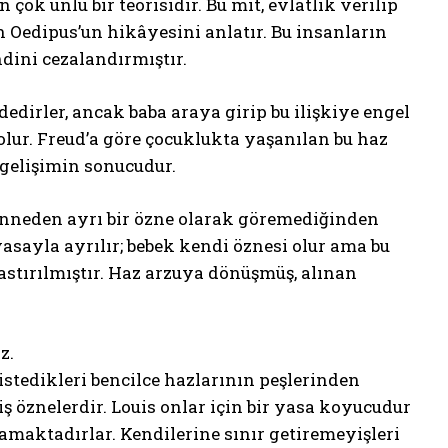
çok ünlü bir teorisidir. Bu mit, evlatlık verilip
 Oedipus’un hikâyesini anlatır. Bu insanların
dini cezalandırmıştır.
edirler, ancak baba araya girip bu ilişkiye engel
lur. Freud’a göre çocuklukta yaşanılan bu haz
 gelişimin sonucudur.
 anneden ayrı bir özne olarak göremediğinden
 yasayla ayrılır; bebek kendi öznesi olur ama bu
astırılmıştır. Haz arzuya dönüşmüş, alınan
z.
istedikleri bencilce hazlarının peşlerinden
öznelerdir. Louis onlar için bir yasa koyucudur
amaktadırlar. Kendilerine sınır getiremeyişleri