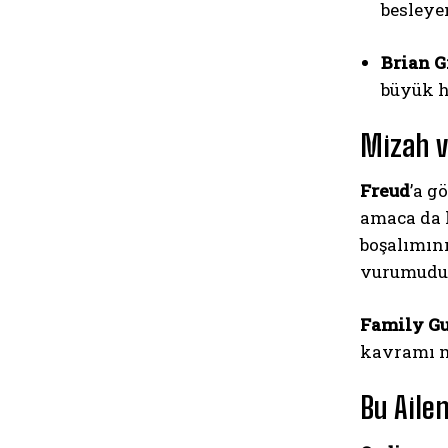
besleyen
Brian Gr
büyük h
Mizah v
Freud
’a g
amaca da h
boşalımını
vurumudu
Family G
kavramı m
Bu Aile