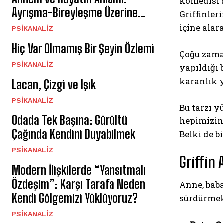
komedisi 
Ayrışma-Bireyleşme Üzerine…
Griffinle
içine ala
PSIKANALIZ
Hiç Var Olmamış Bir Şeyin Özlemi
Çoğu zaman
PSIKANALIZ
yapıldığı
karanlık 
Lacan, Çizgi ve Işık
PSIKANALIZ
Bu tarzı 
Odada Tek Başına: Gürültü
hepimizi
Çağında Kendini Duyabilmek
Belki de b
PSIKANALIZ
Griffin 
Modern İlişkilerde “Yansıtmalı
Özdeşim”: Karşı Tarafa Neden
Anne, baba
Kendi Gölgemizi Yüklüyoruz?
sürdürmek
PSIKANALIZ