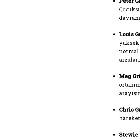
Peter Gr
Çocuksu,
davranı
Louis Gr
yüksek 
normal 
arzuları
Meg Gri
ortamın
arayışı
Chris Gr
hareket
Stewie 