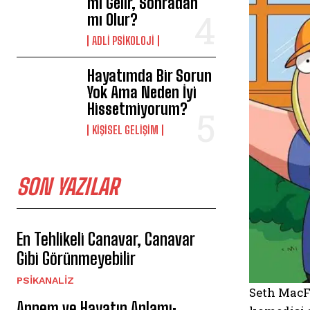
mı Gelir, Sonradan
mı Olur?
ADLI PSIKOLOJI
Hayatımda Bir Sorun
Yok Ama Neden İyi
Hissetmiyorum?
KIŞISEL GELIŞIM
SON YAZILAR
En Tehlikeli Canavar, Canavar
Gibi Görünmeyebilir
PSIKANALIZ
Seth MacF
Annem ve Hayatın Anlamı: