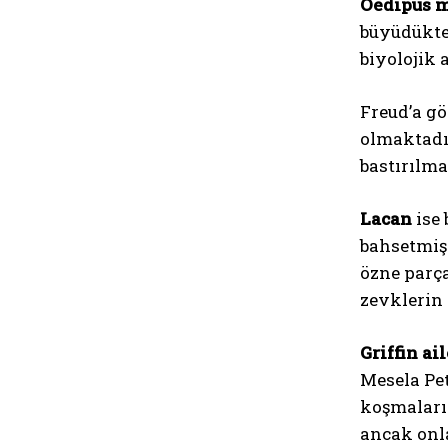
Oedipus m
büyüdükten
biyolojik 
Freud’a gö
olmaktadır
bastırılma
Lacan
ise 
bahsetmişt
özne parça
zevklerin 
Griffin ail
Mesela Pet
koşmalarıy
ancak onla