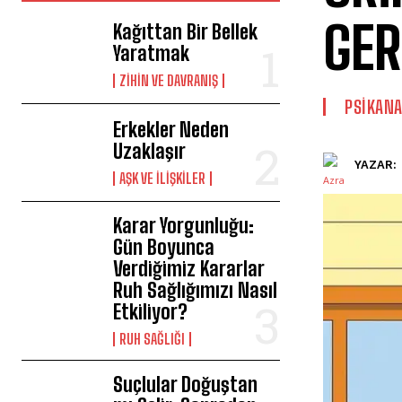
GER
Kağıttan Bir Bellek
Yaratmak
⁠ZIHIN VE DAVRANIŞ
PSIKANA
Erkekler Neden
Uzaklaşır
YAZAR:
AŞK VE İLIŞKILER
Karar Yorgunluğu:
Gün Boyunca
Verdiğimiz Kararlar
Ruh Sağlığımızı Nasıl
Etkiliyor?
⁠RUH SAĞLIĞI
Suçlular Doğuştan