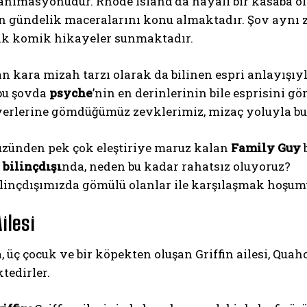
animasyonudur. Rhode Island’da hayali bir kasaba ol
rin gündelik maceralarını konu almaktadır. Şov ayn
rak komik hikayeler sunmaktadır.
 kara mizah tarzı olarak da bilinen espri anlayışıyla
 bu şovda
psyche
’nin en derinlerinin bile esprisini 
yerlerine gömdüğümüz zevklerimiz, mizaç yoluyla bu 
yüzünden pek çok eleştiriye maruz kalan
Family Guy
n
bilinçdışı
nda, neden bu kadar rahatsız oluyoruz?
ilinçdışımızda gömülü olanlar ile karşılaşmak hoşu
Ailesi
, üç çocuk ve bir köpekten oluşan Griffin ailesi, Qua
tedirler.