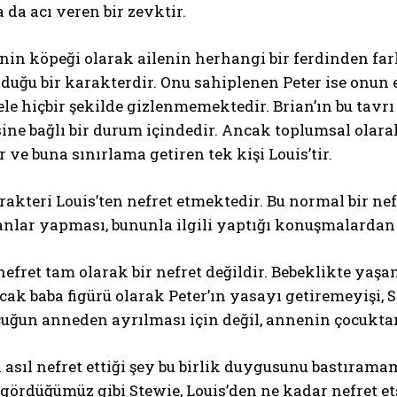
a da acı veren bir zevktir.
lenin köpeği olarak ailenin herhangi bir ferdinden fa
duğu bir karakterdir. Onu sahiplenen Peter ise onun e
le hiçbir şekilde gizlenmemektedir. Brian’ın bu tavrı
e bağlı bir durum içindedir. Ancak toplumsal olarak
 ve buna sınırlama getiren tek kişi Louis’tir.
akteri Louis’ten nefret etmektedir. Bu normal bir ne
anlar yapması, bununla ilgili yaptığı konuşmalardan 
efret tam olarak bir nefret değildir. Bebeklikte yaşan
cak baba figürü olarak Peter’ın yasayı getiremeyişi, 
uğun anneden ayrılması için değil, annenin çocuktan 
 asıl nefret ettiği şey bu birlik duygusunu bastıra
gördüğümüz gibi Stewie, Louis’den ne kadar nefret et