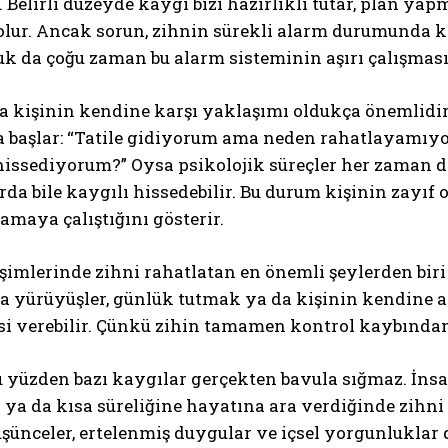
. Belirli düzeyde kaygı bizi hazırlıklı tutar, plan ya
olur. Ancak sorun, zihnin sürekli alarm durumunda k
k da çoğu zaman bu alarm sisteminin aşırı çalışmasıyl
 kişinin kendine karşı yaklaşımı oldukça önemlidir.
 başlar: “Tatile gidiyorum ama neden rahatlayamıy
issediyorum?” Oysa psikolojik süreçler her zaman dış
rda bile kaygılı hissedebilir. Bu durum kişinin zayı
maya çalıştığını gösterir.
şimlerinde zihni rahatlatan en önemli şeylerden biri
a yürüyüşler, günlük tutmak ya da kişinin kendine a
i verebilir. Çünkü zihin tamamen kontrol kaybından d
u yüzden bazı kaygılar gerçekten bavula sığmaz. İnsan
 ya da kısa süreliğine hayatına ara verdiğinde zihni
şünceler, ertelenmiş duygular ve içsel yorgunluklar