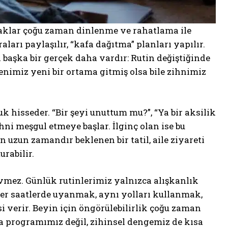
çamaklar çoğu zaman dinlenme ve rahatlama ile
ları paylaşılır, “kafa dağıtma” planları yapılır.
başka bir gerçek daha vardır: Rutin değiştiğinde
imiz yeni bir ortama gitmiş olsa bile zihnimiz
 hisseder. “Bir şeyi unuttum mu?”, “Ya bir aksilik
hni meşgul etmeye başlar. İlginç olan ise bu
 uzun zamandır beklenen bir tatil, aile ziyareti
rabilir.
evmez. Günlük rutinlerimiz yalnızca alışkanlık
zer saatlerde uyanmak, aynı yolları kullanmak,
i verir. Beyin için öngörülebilirlik çoğu zaman
ca programımız değil, zihinsel dengemiz de kısa