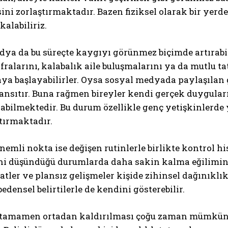
ni zorlaştırmaktadır. Bazen fiziksel olarak bir yerd
kalabiliriz.
ya da bu süreçte kaygıyı görünmez biçimde artırabil
ralarını, kalabalık aile buluşmalarını ya da mutlu t
ya başlayabilirler. Oysa sosyal medyada paylaşılan 
ansıtır. Buna rağmen bireyler kendi gerçek duyguları
rabilmektedir. Bu durum özellikle genç yetişkinlerde y
tırmaktadır.
önemli nokta ise değişen rutinlerle birlikte kontrol h
ni düşündüğü durumlarda daha sakin kalma eğiliminde
atler ve plansız gelişmeler kişide zihinsel dağınıklık
edensel belirtilerle de kendini gösterebilir.
tamamen ortadan kaldırılması çoğu zaman mümkün de