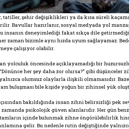
 tatiller, şehir değişiklikleri ya da kısa süreli ka
irilir. Bavullar hazırlanır, sosyal medyada yol manzara
 insanın deneyimlediği fakat sıkça dile getirmediği 
her zaman bizimle aynı hızda uyum sağlayamaz. Beden
meye çalışıyor olabilir.
an yolculuk öncesinde açıklayamadığı bir huzursuzluk
 “Dönünce her şey daha zor olursa?” gibi düşünceler zi
alnızca olumsuz olaylarla ilişkili olmamasıdır. Bazen
am buluşması bile kişide yoğun bir zihinsel yük oluştu
açısından bakıldığında insan zihni belirsizliği pek s
ı zamanda psikolojik güven alanlarıdır. Her gün ben
tamların içinde bulunmak zihne öngörülebilirlik hiss
nlamına gelir. Bu nedenle rutin değiştiğinde yalnız