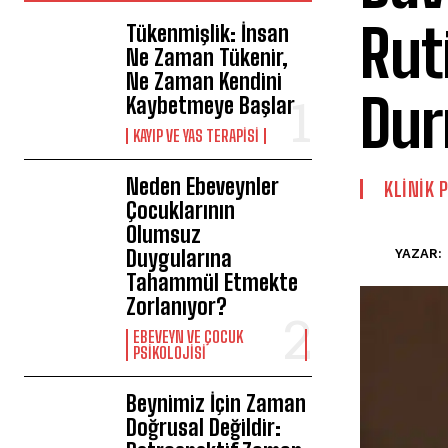
Rut
Tükenmişlik: İnsan
Ne Zaman Tükenir,
Ne Zaman Kendini
Du
Kaybetmeye Başlar
KAYIP VE YAS TERAPISI
Neden Ebeveynler
KLINIK 
Çocuklarının
Olumsuz
Duygularına
YAZAR:
Tahammül Etmekte
Zorlanıyor?
EBEVEYN VE ÇOCUK
PSIKOLOJISI
Beynimiz İçin Zaman
Doğrusal Değildir: