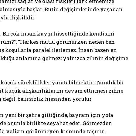
pmamızı sağlar ve olası riskleri fark etmemize
almasıyla başlar. Rutin değişimlerinde yaşanan
a ilişkilidir.
 Birçok insan kaygı hissettiğinde kendisini
orum?”, “Herkes mutlu görünürken neden ben
 koşullarla paralel ilerlemez. İnsan bazen en
f olduğu anlamına gelmez; yalnızca zihnin değişime
 küçük süreklilikler yaratabilmektir. Tanıdık bir
it küçük alışkanlıklarını devam ettirmesi zihne
eğil, belirsizlik hissinden yorulur.
 yeni bir şehre gittiğinde, bayram için yola
 de onunla birlikte seyahat eder. Görmezden
 da valizin görünmeyen kısmında taşınır.