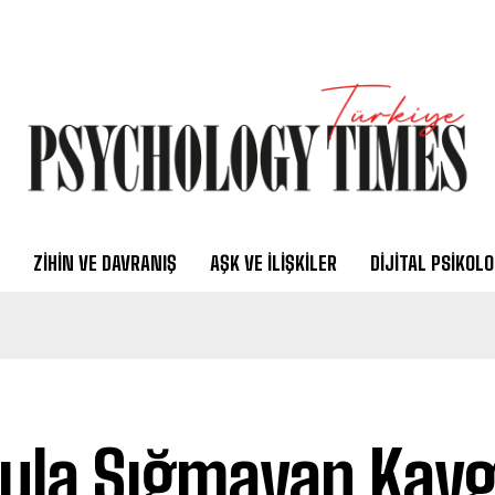
ZIHIN VE DAVRANIŞ
AŞK VE İLIŞKILER
DIJITAL PSIKOLO
ula Sığmayan Kaygı