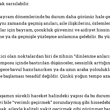
ak sarsılabilir.
 bayram dönemlerinde bu durum daha görünür hale gel
aynı zamanda geçmiş anıları, aile ilişkilerini, özlemle
lar için bayram, çocukluk güvenini ve aidiyet hissini 
me ya da geçmişle yüzleşme anlamına gelebilir. Bu y
ABONE OL
kici olan noktalardan biri de zihnin “dinlenme anla
mposu içinde bastırılan düşünceler, sessizlik arttığı
Gizlilik politikasını
okudum, onaylıyorum.
 gece bavul hazırlanırken ya da uzun araba yolculuk
 başlaması tesadüf değildir. Çünkü yoğun tempo azal
şamın sürekli hareket halindeki yapısı da bu durum
i bile “verimli geçirmek” zorundaymış gibi hissede
ak, aileyle kaliteli vakit geçirmek gibi görünmez bas