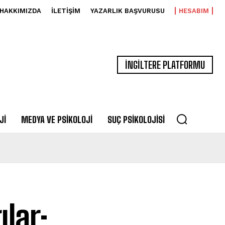
HAKKIMIZDA
İLETIŞIM
YAZARLIK BAŞVURUSU
HESABIM
İNGİLTERE PLATFORMU
JI
MEDYA VE PSIKOLOJI
SUÇ PSIKOLOJISI
lar: