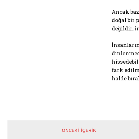
Ancak baz
doğal bir 
değildir; 
İnsanların
dinlenmed
hissedebil
fark edilm
halde bıra
ÖNCEKI İÇERIK