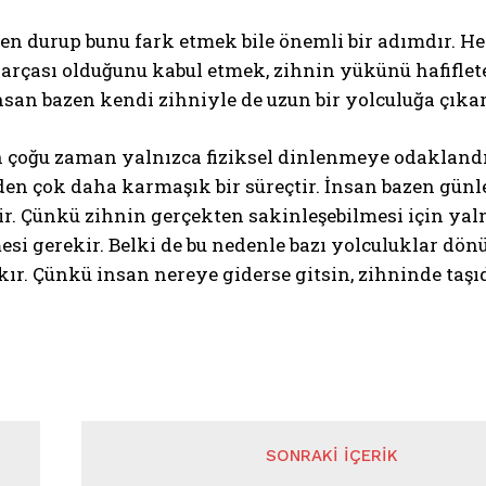
en durup bunu fark etmek bile önemli bir adımdır. 
parçası olduğunu kabul etmek, zihnin yükünü hafiflete
insan bazen kendi zihniyle de uzun bir yolculuğa çıkar
 çoğu zaman yalnızca fiziksel dinlenmeye odaklandığ
en çok daha karmaşık bir süreçtir. İnsan bazen gün
ir. Çünkü zihnin gerçekten sakinleşebilmesi için yaln
esi gerekir. Belki de bu nedenle bazı yolculuklar dönü
kır. Çünkü insan nereye giderse gitsin, zihninde taşı
SONRAKI İÇERIK