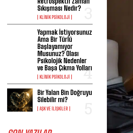
Retrospektif Zaman
Sıkışması Nedir?
KLINIK PSIKOLOJI
Yapmak İstiyorsunuz
Ama Bir Türlü
Başlayamıyor
Musunuz? Olası
Psikolojik Nedenler
ve Başa Çıkma Yolları
KLINIK PSIKOLOJI
Bir Yalan Bin Doğruyu
Silebilir mi?
AŞK VE İLIŞKILER