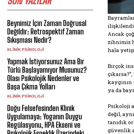
SON YAZILAR
Bayramlar,
Beynimiz İçin Zaman Doğrusal
ilişkilend
Değildir: Retrospektif Zaman
Ancak çoğu
Sıkışması Nedir?
zihnimiz 
hala yetiş
KLINIK PSIKOLOJI
Yapmak İstiyorsunuz Ama Bir
Birçok ins
Türlü Başlayamıyor Musunuz?
çıkarsa?”,
Olası Psikolojik Nedenler ve
kaygının y
Başa Çıkma Yolları
ya da bayr
KLINIK PSIKOLOJI
Psikoloji 
Doğu Felsefesinden Klinik
değil, ayn
Uygulamaya: Yoganın Duygu
tanıdık or
Regülasyonu, HPA Ekseni ve
güvenlik a
Psikolojik Esneklik Üzerindeki