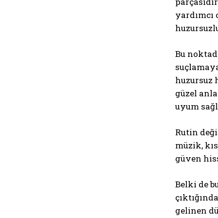
parçasıdır
yardımcı 
huzursuzlu
Bu noktada
suçlamaya
huzursuz h
güzel anla
uyum sağla
Rutin deği
müzik, kıs
güven hiss
Belki de b
çıktığında
gelinen dü