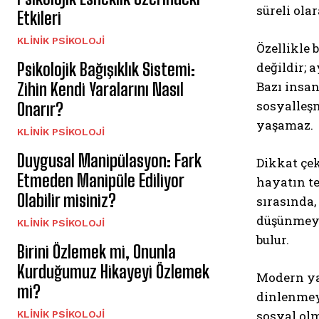
süreli olar
Etkileri
KLINIK PSIKOLOJI
Özellikle
Psikolojik Bağışıklık Sistemi:
değildir; 
Bazı insan
Zihin Kendi Yaralarını Nasıl
sosyalleş
Onarır?
yaşamaz.
KLINIK PSIKOLOJI
Duygusal Manipülasyon: Fark
Dikkat çe
Etmeden Manipüle Ediliyor
hayatın te
Olabilir misiniz?
sırasında,
düşünmeye
KLINIK PSIKOLOJI
bulur.
Birini Özlemek mi, Onunla
Kurduğumuz Hikayeyi Özlemek
Modern ya
mi?
dinlenmey
sosyal olm
KLINIK PSIKOLOJI