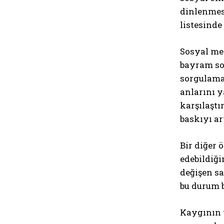
dinlenmesi
listesinde 
Sosyal med
bayram sof
sorgulama
anlarını y
karşılaştı
baskıyı ar
Bir diğer 
edebildiği
değişen sa
bu durum b
Kaygının 