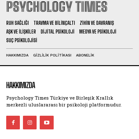
PSYCHOLOGY TIMES
RUH SAĞLIĞI
TRAVMA VE BILINÇALTI
ZIHIN VE DAVRANIŞ
AŞK VE İLIŞKILER
DIJITAL PSIKOLOJI
MEDYA VE PSIKOLOJI
SUÇ PSIKOLOJISI
HAKKIMIZDA
GIZLILIK POLITIKASI
ABONELIK
HAKKIMIZDA
Psychology Times Türkiye ve Birleşik Krallık
merkezli uluslararası bir psikoloji platformudur.