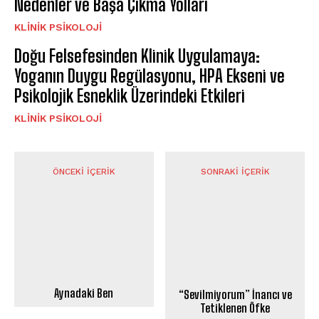
Nedenler ve Başa Çıkma Yolları
KLINIK PSIKOLOJI
Doğu Felsefesinden Klinik Uygulamaya:
Yoganın Duygu Regülasyonu, HPA Ekseni ve
Psikolojik Esneklik Üzerindeki Etkileri
KLINIK PSIKOLOJI
ÖNCEKI İÇERIK
SONRAKI İÇERIK
Aynadaki Ben
“Sevilmiyorum” İnancı ve
Tetiklenen Öfke