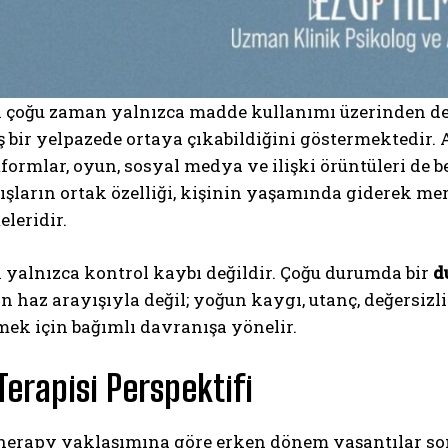
 çoğu zaman yalnızca madde kullanımı üzerinden değe
 bir yelpazede ortaya çıkabildiğini göstermektedir.
atformlar, oyun, sosyal medya ve ilişki örüntüleri de b
şların ortak özelliği, kişinin yaşamında giderek m
leridir.
 yalnızca kontrol kaybı değildir. Çoğu durumda bir
d
 haz arayışıyla değil; yoğun kaygı, utanç, değersizli
mek için bağımlı davranışa yönelir.
erapisi Perspektifi
erapy yaklaşımına göre erken dönem yaşantılar so