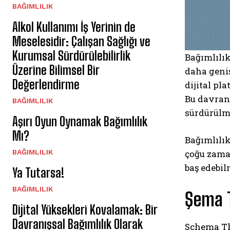
BAĞIMLILIK
Alkol Kullanımı İş Yerinin de
Meselesidir: Çalışan Sağlığı ve
Kurumsal Sürdürülebilirlik
Bağımlılık
Üzerine Bilimsel Bir
daha geniş
Değerlendirme
dijital pl
Bu davranı
BAĞIMLILIK
sürdürülme
Aşırı Oyun Oynamak Bağımlılık
Mı?
Bağımlılık
çoğu zaman
BAĞIMLILIK
baş edebil
Ya Tutarsa!
BAĞIMLILIK
Şema T
Dijital Yüksekleri Kovalamak: Bir
Davranışsal Bağımlılık Olarak
Schema Th