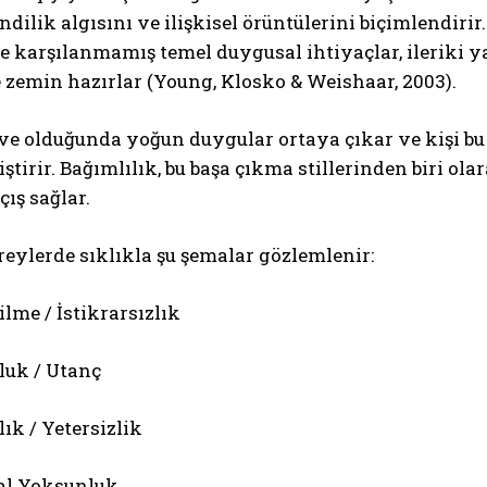
ndilik algısını ve ilişkisel örüntülerini biçimlendir
 karşılanmamış temel duygusal ihtiyaçlar, ileriki 
 zemin hazırlar (Young, Klosko & Weishaar, 2003).
e olduğunda yoğun duygular ortaya çıkar ve kişi bu 
liştirir. Bağımlılık, bu başa çıkma stillerinden biri ola
ış sağlar.
ABONE OL
reylerde sıklıkla şu şemalar gözlemlenir:
Gizlilik politikasını
okudum, onaylıyorum.
lme / İstikrarsızlık
luk / Utanç
ık / Yetersizlik
al Yoksunluk