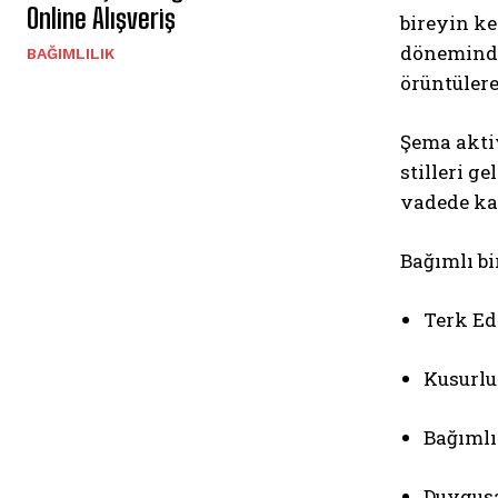
Online Alışveriş
bireyin ke
döneminde
BAĞIMLILIK
örüntülere
Şema aktiv
stilleri ge
vadede kaç
Bağımlı bi
Terk Edi
Kusurlu
Bağımlıl
Duygus