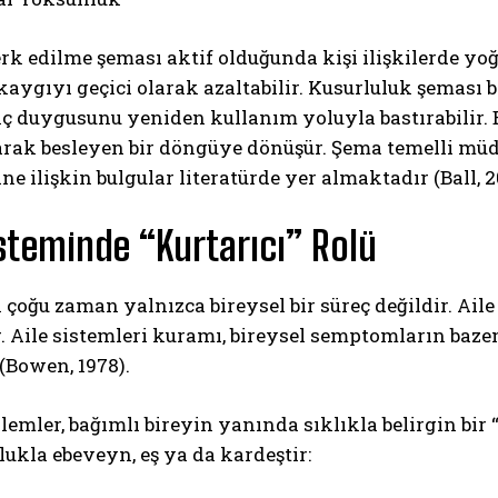
rk edilme şeması aktif olduğunda kişi ilişkilerde yoğu
aygıyı geçici olarak azaltabilir. Kusurluluk şeması 
nç duygusunu yeniden kullanım yoluyla bastırabilir.
arak besleyen bir döngüye dönüşür. Şema temelli müd
ine ilişkin bulgular literatürde yer almaktadır (Ball, 2
isteminde “Kurtarıcı” Rolü
 çoğu zaman yalnızca bireysel bir süreç değildir. Aile s
. Aile sistemleri kuramı, bireysel semptomların baze
 (Bowen, 1978).
lemler, bağımlı bireyin yanında sıklıkla belirgin bir
lukla ebeveyn, eş ya da kardeştir: