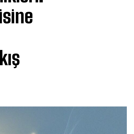
isine
kış