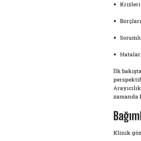
Krizleri
Borçlar
Sorumlu
Hataları
İlk bakışt
perspekti
Arayıcılı
zamanda ki
Bağıml
Klinik göz