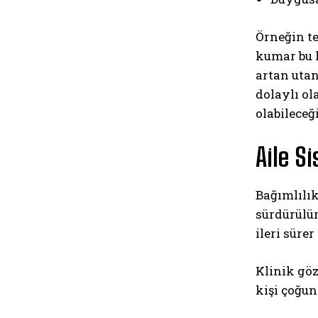
Örneğin te
kumar bu k
artan uta
dolaylı ol
olabileceğ
Aile S
Bağımlılık
sürdürülür
ileri sürer
Klinik göz
kişi çoğun