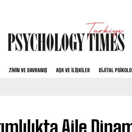
ZIHIN VE DAVRANIŞ
AŞK VE İLIŞKILER
DIJITAL PSIKOLO
ımlılıkta Aile Dinam