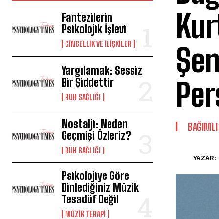
Kur
Fantezilerin
Psikolojik İşlevi
CINSELLIK VE İLIŞKILER
Şem
Yargılamak: Sessiz
Bir Şiddettir
Per
⁠RUH SAĞLIĞI
Nostalji: Neden
BAĞIMLI
Geçmişi Özleriz?
⁠RUH SAĞLIĞI
YAZAR:
Psikolojiye Göre
Dinlediğiniz Müzik
Tesadüf Değil
MÜZIK TERAPI