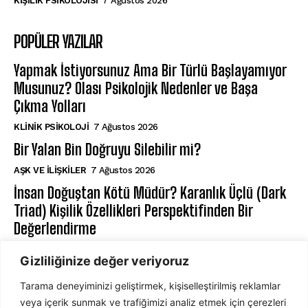
KIŞILIK PSIKOLOJISI
7 Ağustos 2026
POPÜLER YAZILAR
Yapmak İstiyorsunuz Ama Bir Türlü Başlayamıyor
Musunuz? Olası Psikolojik Nedenler ve Başa
Çıkma Yolları
KLINIK PSIKOLOJI
7 Ağustos 2026
Bir Yalan Bin Doğruyu Silebilir mi?
AŞK VE İLIŞKILER
7 Ağustos 2026
İnsan Doğuştan Kötü Müdür? Karanlık Üçlü (Dark
Triad) Kişilik Özellikleri Perspektifinden Bir
Değerlendirme
KIŞILIK PSIKOLOJISI
7 Ağustos 2026
Gizliliğinize değer veriyoruz
Tarama deneyiminizi geliştirmek, kişiselleştirilmiş reklamlar
ABONE OL
veya içerik sunmak ve trafiğimizi analiz etmek için çerezleri