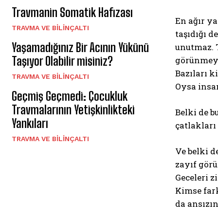
Travmanin Somatik Hafızası
En ağır ya
⁠TRAVMA VE BILINÇALTI
taşıdığı d
Yaşamadığınız Bir Acının Yükünü
unutmaz. 
Taşıyor Olabilir misiniz?
görünmeye 
Bazıları k
⁠TRAVMA VE BILINÇALTI
Oysa insan
Geçmiş Geçmedi: Çocukluk
Travmalarının Yetişkinlikteki
Belki de b
Yankıları
çatlakları
⁠TRAVMA VE BILINÇALTI
Ve belki d
zayıf görü
Geceleri z
Kimse fark
da ansızın