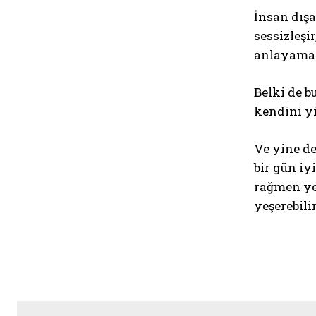
İnsan dışa
sessizleşi
anlayama
Belki de b
kendini yi
Ve yine d
bir gün iy
rağmen yen
yeşerebilir