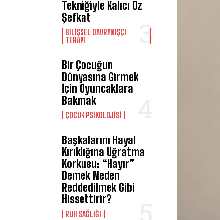
Tekniğiyle Kalıcı Öz
Şefkat
BILIŞSEL DAVRANIŞÇI
TERAPI
Bir Çocuğun
Dünyasına Girmek
İçin Oyuncaklara
Bakmak
ÇOCUK PSIKOLOJISI
Başkalarını Hayal
Kırıklığına Uğratma
Korkusu: “Hayır”
Demek Neden
Reddedilmek Gibi
Hissettirir?
⁠RUH SAĞLIĞI