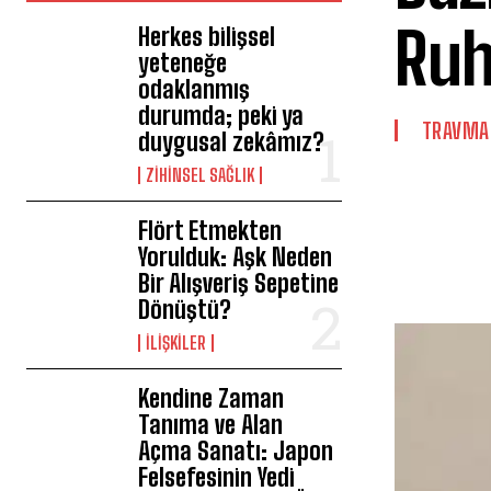
Ru
Herkes bilişsel
yeteneğe
odaklanmış
durumda; peki ya
⁠TRAVMA
duygusal zekâmız?
ZIHINSEL SAĞLIK
Flört Etmekten
Yorulduk: Aşk Neden
Bir Alışveriş Sepetine
Dönüştü?
İLIŞKILER
Kendine Zaman
Tanıma ve Alan
Açma Sanatı: Japon
Felsefesinin Yedi