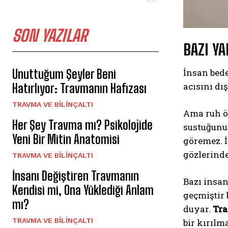
SON YAZILAR
BAZI Y
Unuttuğum Şeyler Beni
İnsan bede
acısını dı
Hatırlıyor: Travmanın Hafızası
⁠TRAVMA VE BILINÇALTI
Ama ruh öy
Her Şey Travma mı? Psikolojide
sustuğunu 
Yeni Bir Mitin Anatomisi
göremez. İ
gözlerinde
⁠TRAVMA VE BILINÇALTI
İnsanı Değiştiren Travmanın
Bazı insa
Kendisi mi, Ona Yüklediği Anlam
geçmiştir 
mı?
duyar.
Tr
⁠TRAVMA VE BILINÇALTI
bir kırılma