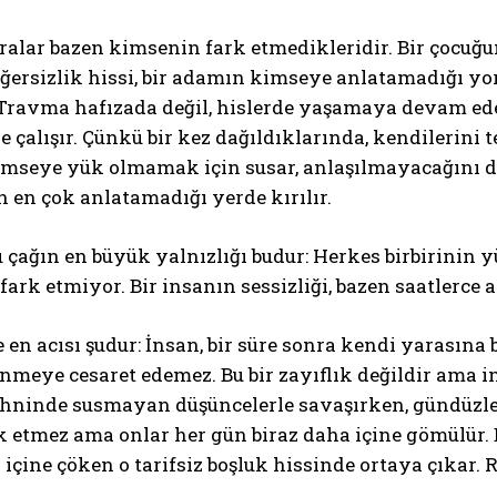
ralar bazen kimsenin fark etmedikleridir. Bir çocuğu
eğersizlik hissi, bir adamın kimseye anlatamadığı y
Travma hafızada değil, hislerde yaşamaya devam eder
çalışır. Çünkü bir kez dağıldıklarında, kendilerini
imseye yük olmamak için susar, anlaşılmayacağını dü
 en çok anlatamadığı yerde kırılır.
ABONE OL
u çağın en büyük yalnızlığı budur: Herkes birbirini
Gizlilik politikasını
okudum, onaylıyorum.
 fark etmiyor. Bir insanın sessizliği, bazen saatlerce 
e en acısı şudur: İnsan, bir süre sonra kendi yarasına
nmeye cesaret edemez. Bu bir zayıflık değildir ama i
ihninde susmayan düşüncelerle savaşırken, gündüzler
 etmez ama onlar her gün biraz daha içine gömülür. 
 içine çöken o tarifsiz boşluk hissinde ortaya çıkar. 