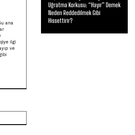
Uğratma Korkusu: “Hayır” Demek
Neden Reddedilmek Gibi
Hissettirir?
Şu ana
ar
e
iye ilgi
ayıp ve
gibi
Website: