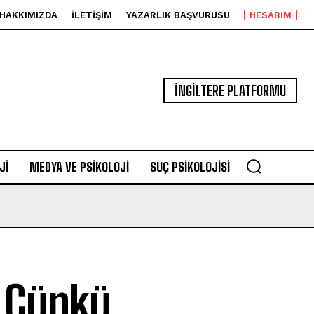
HAKKIMIZDA
İLETIŞIM
YAZARLIK BAŞVURUSU
HESABIM
İNGİLTERE PLATFORMU
JI
MEDYA VE PSIKOLOJI
SUÇ PSIKOLOJISI
z Çünkü