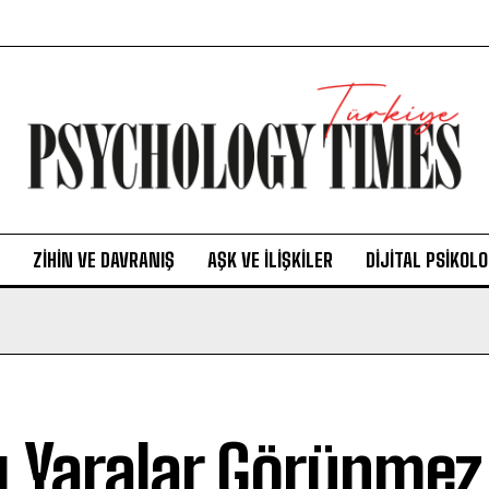
ZIHIN VE DAVRANIŞ
AŞK VE İLIŞKILER
DIJITAL PSIKOLO
ı Yaralar Görünme