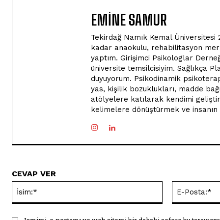
EMİNE SAMUR
Tekirdağ Namık Kemal Üniversitesi 2
kadar anaokulu, rehabilitasyon merkez
yaptım. Girişimci Psikologlar Derneğ
üniversite temsilcisiyim. Sağlıkça Pl
duyuyorum. Psikodinamik psikoterapi 
yas, kişilik bozuklukları, madde bağım
atölyelere katılarak kendimi geliştir
kelimelere dönüştürmek ve insanın 
CEVAP VER
İsim:*
Ismimi, e-postamı ve web sitemi bir dahaki sefere bu tarayıcıy