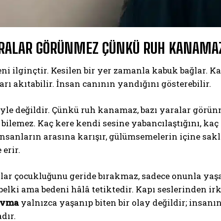
ARALAR GÖRÜNMEZ ÇÜNKÜ RUH KANAMA
ni ilginçtir. Kesilen bir yer zamanla kabuk bağlar. Ka
şarı akıtabilir. İnsan canının yandığını gösterebilir.
le değildir. Çünkü ruh kanamaz, bazı yaralar görünm
bilemez. Kaç kere kendi sesine yabancılaştığını, ka
nsanların arasına karışır, gülümsemelerin içine sakl
 erir.
nlar çocukluğunu geride bırakmaz, sadece onunla yaş
belki ama bedeni hâlâ tetiktedir. Kapı seslerinden irk
avma
yalnızca yaşanıp biten bir olay değildir; insa
dır.