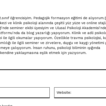
.sınıf öğrencisiyim. Pedagojik formasyon eğitimi de alıyorum.
i ve klinik psikoloji alanında çeşitli yüz yüze ve online stajl
i'nde seminer ekibi üyesiyim ve Ulusal Psikoloji Akademisi'nd
atformu'nda da blog yazarlığı yapıyorum. Klinik ve adli psikoloj
ile ilgili okumalar yapıyorum. Özellikle travma psikolojisi, k
lılığı ile ilgili seminer ve zirvelere, duygu ve kaygı yönetimi 
meye çalışıyorum. İnsan ruhunu, psikoloji biliminin ışığında
kendine yaklaşmasına eşlik etmek için yazıyorum.
E-
Posta:*
a kaydet.