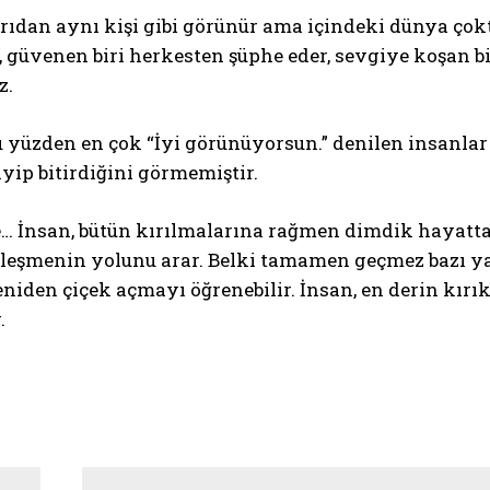
rıdan aynı kişi gibi görünür ama içindeki dünya çokt
r, güvenen biri herkesten şüphe eder, sevgiye koşan 
z.
u yüzden en çok “İyi görünüyorsun.” denilen insanla
yip bitirdiğini görmemiştir.
e… İnsan, bütün kırılmalarına rağmen dimdik hayatta
ileşmenin yolunu arar. Belki tamamen geçmez bazı ya
iden çiçek açmayı öğrenebilir. İnsan, en derin kırık
.