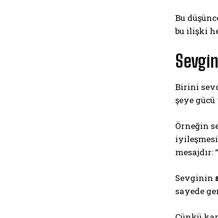
Bu düşünc
bu ilişki 
Sevgin
Birini sev
şeye gücü
Örneğin s
iyileşmesi
mesajdır: 
Sevginin
sayede ge
Çünkü kar