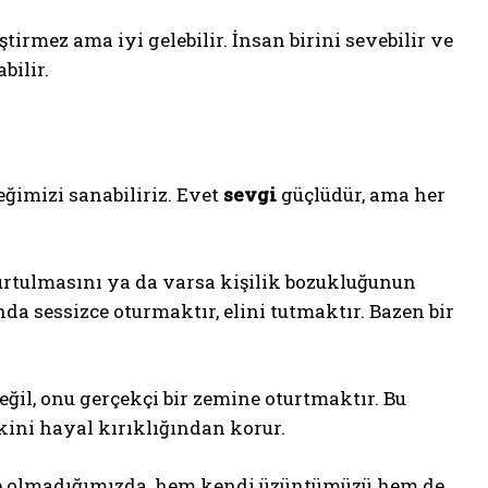
ştirmez ama iyi gelebilir. İnsan birini sevebilir ve
bilir.
ğimizi sanabiliriz. Evet
sevgi
güçlüdür, ama her
urtulmasını ya da varsa kişilik bozukluğunun
da sessizce oturmaktır, elini tutmaktır. Bazen bir
ğil, onu gerçekçi bir zemine oturtmaktır. Bu
ini hayal kırıklığından korur.
e olmadığımızda, hem kendi üzüntümüzü hem de