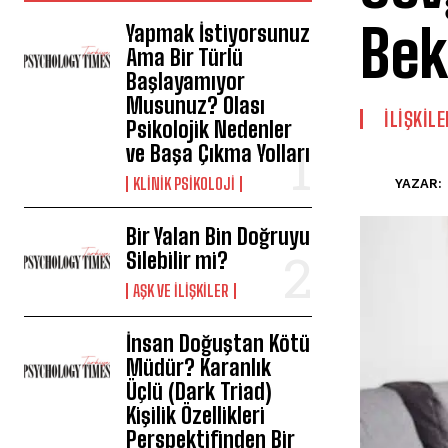
Bek
Yapmak İstiyorsunuz
Ama Bir Türlü
Başlayamıyor
Musunuz? Olası
İLIŞKILE
Psikolojik Nedenler
ve Başa Çıkma Yolları
KLINIK PSIKOLOJI
YAZAR:
Bir Yalan Bin Doğruyu
Silebilir mi?
AŞK VE İLIŞKILER
İnsan Doğuştan Kötü
Müdür? Karanlık
Üçlü (Dark Triad)
Kişilik Özellikleri
Perspektifinden Bir