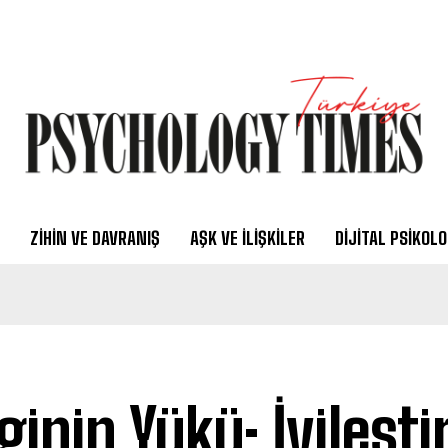
ZIHIN VE DAVRANIŞ
AŞK VE İLIŞKILER
DIJITAL PSIKOLO
ginin Yükü: İyileşt