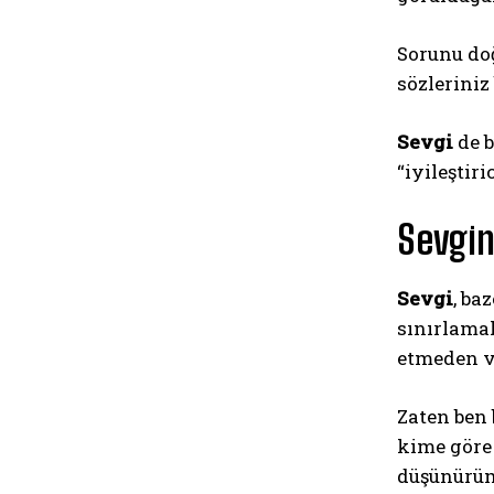
Sorunu do
sözleriniz
Sevgi
de b
“iyileştiri
Sevgin
Sevgi
, ba
sınırlamak
etmeden v
Zaten ben 
kime göre 
düşünürüm