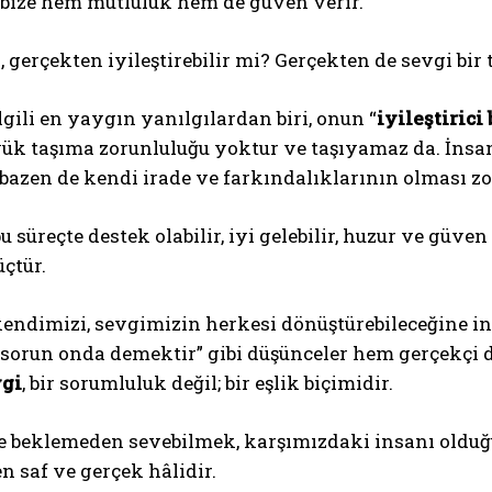
 bize hem mutluluk hem de güven verir.
, gerçekten iyileştirebilir mi? Gerçekten de sevgi bir
lgili en yaygın yanılgılardan biri, onun “
iyileştirici 
yük taşıma zorunluluğu yoktur ve taşıyamaz da. İnsa
azen de kendi irade ve farkındalıklarının olması zo
bu süreçte destek olabilir, iyi gelebilir, huzur ve güve
üçtür.
kendimizi, sevgimizin herkesi dönüştürebileceğine i
sorun onda demektir” gibi düşünceler hem gerçekçi d
vgi
, bir sorumluluk değil; bir eşlik biçimidir.
me beklemeden sevebilmek, karşımızdaki insanı olduğ
n saf ve gerçek hâlidir.