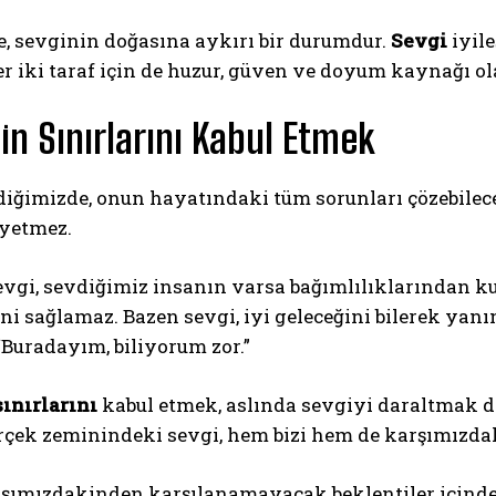
e, sevginin doğasına aykırı bir durumdur.
Sevgi
iyile
her iki taraf için de huzur, güven ve doyum kaynağı ola
in Sınırlarını Kabul Etmek
diğimizde, onun hayatındaki tüm sorunları çözebilece
 yetmez.
evgi, sevdiğimiz insanın varsa bağımlılıklarından k
ni sağlamaz. Bazen sevgi, iyi geleceğini bilerek yanın
“Buradayım, biliyorum zor.”
sınırlarını
kabul etmek, aslında sevgiyi daraltmak de
rçek zeminindeki sevgi, hem bizi hem de karşımızdak
şımızdakinden karşılanamayacak beklentiler içind