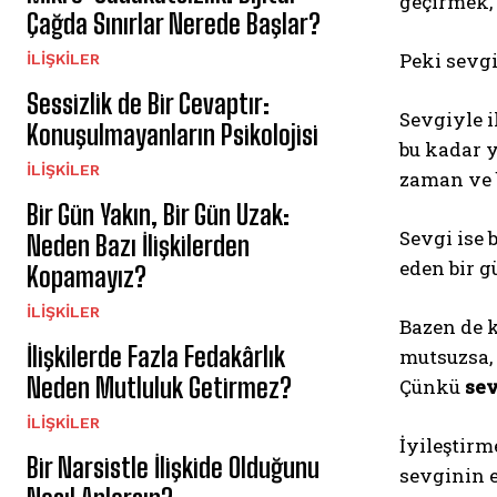
geçirmek,
Çağda Sınırlar Nerede Başlar?
Peki sevgi
İLIŞKILER
Sessizlik de Bir Cevaptır:
Sevgiyle i
Konuşulmayanların Psikolojisi
bu kadar 
İLIŞKILER
zaman ve b
Bir Gün Yakın, Bir Gün Uzak:
Sevgi ise 
Neden Bazı İlişkilerden
eden bir g
Kopamayız?
İLIŞKILER
Bazen de 
İlişkilerde Fazla Fedakârlık
mutsuzsa, 
Neden Mutluluk Getirmez?
Çünkü
se
İLIŞKILER
İyileştir
Bir Narsistle İlişkide Olduğunu
sevginin e