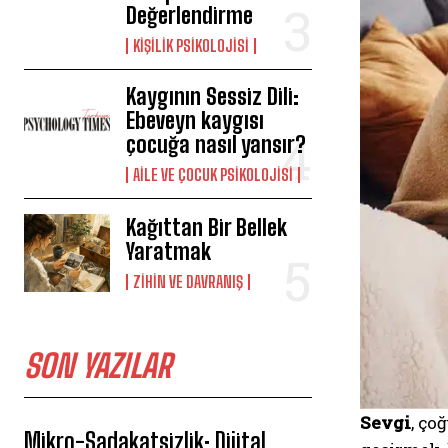
Değerlendirme
KIŞILIK PSIKOLOJISI
Kaygının Sessiz Dili:
Ebeveyn kaygısı
çocuğa nasıl yansır?
AILE VE ÇOCUK PSIKOLOJISI
Kağıttan Bir Bellek
Yaratmak
⁠ZIHIN VE DAVRANIŞ
SON YAZILAR
Sevgi
, ço
Mikro-Sadakatsizlik: Dijital