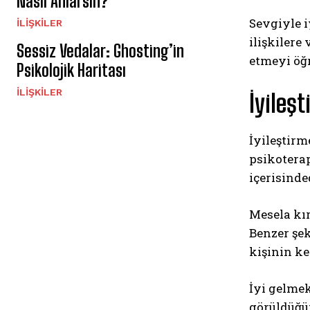
Nasıl Anlarsın?
Sevgiyle 
İLIŞKILER
ilişkilere
Sessiz Vedalar: Ghosting’in
etmeyi öğr
Psikolojik Haritası
İLIŞKILER
İyileş
İyileştirm
psikoterap
içerisinde
Mesela kı
Benzer şek
kişinin ke
İyi gelmek
görüldüğün