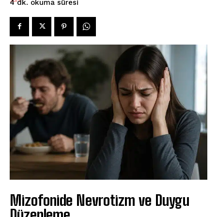
okuma süresi
4
dk.
Mizofonide Nevrotizm ve Duygu
Düzenleme