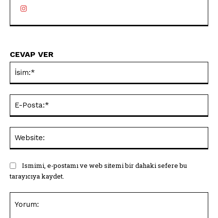
CEVAP VER
İsi
E-
Pos
Web
Ismimi, e-postamı ve web sitemi bir dahaki sefere bu
tarayıcıya kaydet.