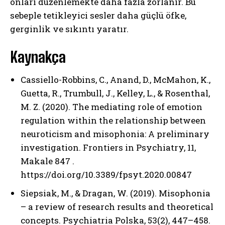
onları düzenlemekte daha fazla zorlanır. Bu
sebeple tetikleyici sesler daha güçlü öfke,
gerginlik ve sıkıntı yaratır.
Kaynakça
Cassiello-Robbins, C., Anand, D., McMahon, K.,
Guetta, R., Trumbull, J., Kelley, L., & Rosenthal,
M. Z. (2020). The mediating role of emotion
regulation within the relationship between
neuroticism and misophonia: A preliminary
investigation. Frontiers in Psychiatry, 11,
Makale 847 .
https://doi.org/10.3389/fpsyt.2020.00847
Siepsiak, M., & Dragan, W. (2019). Misophonia
– a review of research results and theoretical
concepts. Psychiatria Polska, 53(2), 447–458.
ABONE OL