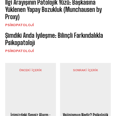
İlgi Arayışının Patolojik Yüzü: Başkasına
Yüklenen Yapay Bozukluk (Munchausen by
Proxy)
PSIKOPATOLOJI
Şimdiki Anda İyileşme: Bilinçli Farkındalıkla
Psikopatoloji
PSIKOPATOLOJI
ÖNCEKI İÇERIK
SONRAKI İÇERIK
İçimizdeki Sessiz Alarm :
Vajinismus Nedir? Psikolojik