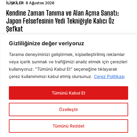
İLIŞKILER
8 Ağustos 2026
Kendine Zaman Tanıma ve Alan Açma Sanatı:
Japon Felsefesinin Yedi Tekniğiyle Kalıcı Öz
Şefkat
BILIŞSEL DAVRANIŞÇI TERAPI
8 Ağustos 2026
Gizliliğinize değer veriyoruz
Tarama deneyiminizi geliştirmek, kişiselleştirilmiş reklamlar
ABONE OL
veya içerik sunmak ve trafiğimizi analiz etmek için çerezleri
kullanıyoruz. "Tümünü Kabul Et" seçeneğine tıklayarak
çerez kullanımımızı kabul etmiş olursunuz.
Çerez Politikası
ABONE OL
Tümünü Kabul Et
Gizlilik Politikasını
okudum, onaylıyorum.
Özelleştir
Tümünü Reddet
2025 © Psychology Times Türkiye Tüm hakları saklıdır.