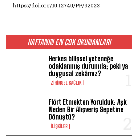
https://doi.org/10.12740/PP/92023
Gizlilik politikasını
okudum, onaylıyorum.
HAFTANIN EN ÇOK OKUNANLARI
Herkes bilişsel yeteneğe
odaklanmış durumda; peki ya
duygusal zekâmız?
ZIHINSEL SAĞLIK
Flört Etmekten Yorulduk: Aşk
Neden Bir Alışveriş Sepetine
Dönüştü?
İLIŞKILER