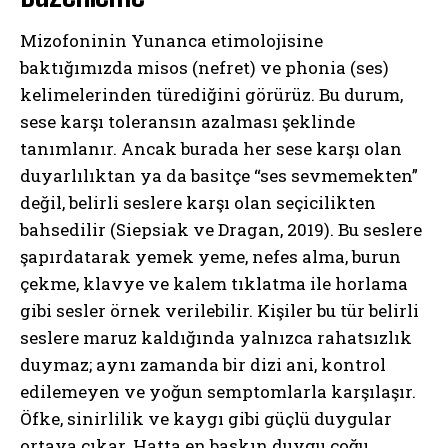
Mizofoninin Yunanca etimolojisine
baktığımızda misos (nefret) ve phonia (ses)
kelimelerinden türediğini görürüz. Bu durum,
sese karşı toleransın azalması şeklinde
tanımlanır. Ancak burada her sese karşı olan
duyarlılıktan ya da basitçe “ses sevmemekten”
değil, belirli seslere karşı olan seçicilikten
bahsedilir (Siepsiak ve Dragan, 2019). Bu seslere
şapırdatarak yemek yeme, nefes alma, burun
çekme, klavye ve kalem tıklatma ile horlama
gibi sesler örnek verilebilir. Kişiler bu tür belirli
seslere maruz kaldığında yalnızca rahatsızlık
duymaz; aynı zamanda bir dizi ani, kontrol
edilemeyen ve yoğun semptomlarla karşılaşır.
Öfke, sinirlilik ve kaygı gibi güçlü duygular
ortaya çıkar. Hatta en baskın duygu çoğu