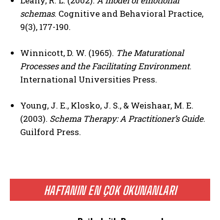
Leahy, R. L. (2002).
A model of emotional
schemas
. Cognitive and Behavioral Practice,
Gizlilik politikasını
okudum, onaylıyorum.
9(3), 177-190.
Winnicott, D. W. (1965).
The Maturational
Processes and the Facilitating Environment
.
International Universities Press.
Young, J. E., Klosko, J. S., & Weishaar, M. E.
(2003).
Schema Therapy: A Practitioner’s Guide
.
Guilford Press.
HAFTANIN EN ÇOK OKUNANLARI