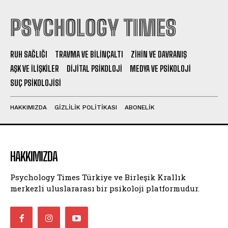
PSYCHOLOGY TIMES
RUH SAĞLIĞI
TRAVMA VE BILINÇALTI
ZIHIN VE DAVRANIŞ
AŞK VE İLIŞKILER
DIJITAL PSIKOLOJI
MEDYA VE PSIKOLOJI
SUÇ PSIKOLOJISI
HAKKIMIZDA
GIZLILIK POLITIKASI
ABONELIK
HAKKIMIZDA
Psychology Times Türkiye ve Birleşik Krallık
merkezli uluslararası bir psikoloji platformudur.