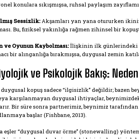
onel konulara sıkışmışsa, ruhsal paylaşım zayıflamı
lmış Sessizlik:
Akşamları yan yana otururken ikinizi
ası. Bu, fiziksel yakınlığa rağmen zihinsel bir kopuşt
n ve Oyunun Kaybolması:
İlişkinin ilk günlerindeki 
cı bir alınganlığa bırakmışsa, duygusal zemin katıl
ABONE OL
yolojik ve Psikolojik Bakış: Nede
Gizlilik politikasını
okudum, onaylıyorum.
e duygusal kopuş sadece “ilgisizlik” değildir; bazen
eya karşılanmayan duygusal ihtiyaçlar, beynimizde
arır. Bir süre sonra partnerimiz, beynimiz tarafından 
lanmaya başlar (Fishbane, 2013).
 eşler “duygusal duvar örme” (stonewalling) yöntemi