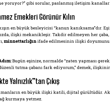
e yoruyor?” gibi sorular, paslanmış iletişim kanallar
nmez Emekleri Görünür Kılın
ışın en büyük besleyicisi “kanun kanıksama”dır. Eşin
ızda, ilişki mekanikleşir. Takdir edilmeyen her çaba, 
ı,
minnettarlığın
ifade edilmesinin ilişki doyumunu 
Adım:
Bugün eşinize, normalde “zaten yapması gereken”
üzenli tutma çabanı fark ediyorum,” demek, ilişkinin
ikte Yalnızlık”tan Çıkış
anların en büyük ilişki katili, dijital gürültüdür. 
 bağ kurmaya yetmez.