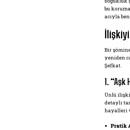
soğukluk 
bu koruma 
acıyla ben
İlişki
Bir şömine
yeniden ca
Şefkat.
1. “Aşk 
Ünlü ilişk
detaylı ta
hayalleri 
Pratik 