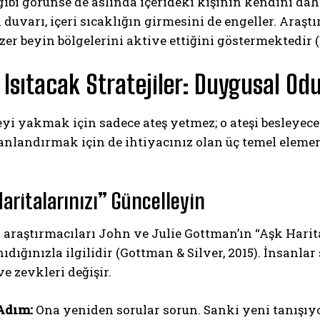
gibi görünse de aslında içerideki kişinin kendini d
duvarı, içeri sıcaklığın girmesini de engeller. Araştı
zer beyin bölgelerini aktive ettiğini göstermektedir (
yi Isıtacak Stratejiler: Duygusal Od
yi yakmak için sadece ateş yetmez; o ateşi besleyecek
nlandırmak için de ihtiyacınız olan üç temel element 
Haritalarınızı” Güncelleyin
i araştırmacıları John ve Julie Gottman’ın “Aşk Harit
nıdığınızla ilgilidir (Gottman & Silver, 2015). İnsanlar
ve zevkleri değişir.
Adım:
Ona yeniden sorular sorun. Sanki yeni tanışıy