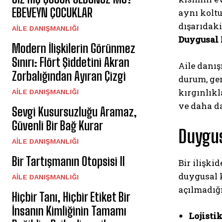
EBEVEYN ÇOCUKLAR
aynı kolt
dışarıdaki
AILE DANIŞMANLIĞI
Duygusal 
Modern İlişkilerin Görünmez
Sınırı: Flört Şiddetini Akran
Aile danış
Zorbalığından Ayıran Çizgi
durum, gen
kırgınlıkl
AILE DANIŞMANLIĞI
ve daha da
Sevgi Kusursuzluğu Aramaz,
Güvenli Bir Bağ Kurar
Duygus
AILE DANIŞMANLIĞI
Bir Tartışmanın Otopsisi II
Bir ilişki
duygusal k
AILE DANIŞMANLIĞI
açılmadığı
Hiçbir Tanı, Hiçbir Etiket Bir
İnsanın Kimliğinin Tamamı
Lojisti