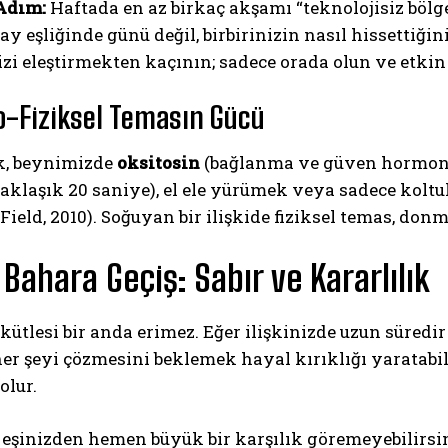
Adım:
Haftada en az birkaç akşamı “teknolojisiz bölge”
ay eşliğinde günü değil, birbirinizin nasıl hissettiğin
nizi eleştirmekten kaçının; sadece orada olun ve etki
o-Fiziksel Temasın Gücü
, beynimizde
oksitosin
(bağlanma ve güven hormonu) 
aklaşık 20 saniye), el ele yürümek veya sadece koltu
 (Field, 2010). Soğuyan bir ilişkide fiziksel temas, d
 Bahara Geçiş: Sabır ve Kararlılık
 kütlesi bir anda erimez. Eğer ilişkinizde uzun süredir
r şeyi çözmesini beklemek hayal kırıklığı yaratabili
olur.
e eşinizden hemen büyük bir karşılık göremeyebilirs