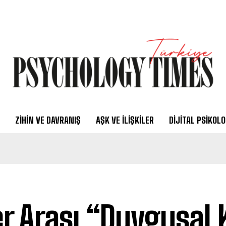
ZIHIN VE DAVRANIŞ
AŞK VE İLIŞKILER
DIJITAL PSIKOLO
er Arası “Duygusal 