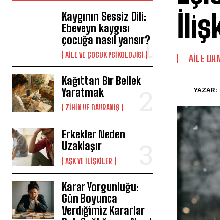
İliş
Kaygının Sessiz Dili:
Ebeveyn kaygısı
çocuğa nasıl yansır?
AILE VE ÇOCUK PSIKOLOJISI
AILE DA
Kağıttan Bir Bellek
Yaratmak
YAZAR:
⁠ZIHIN VE DAVRANIŞ
Erkekler Neden
Uzaklaşır
AŞK VE İLIŞKILER
Karar Yorgunluğu:
Gün Boyunca
Verdiğimiz Kararlar