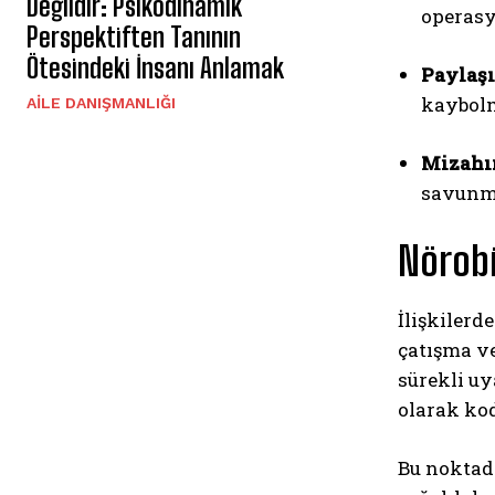
Değildir: Psikodinamik
operasy
Perspektiften Tanının
Ötesindeki İnsanı Anlamak
Paylaşı
kaybolm
AILE DANIŞMANLIĞI
Mizahı
savunma
Nörobi
İlişkilerd
çatışma v
sürekli uy
olarak kod
Bu noktada