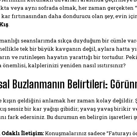
ukta veya aynı sofrada olmak, her zaman gerçekten 
 kar fırtınasından daha dondurucu olan şey, evin içi
Kış
.
manlığı seanslarımda sıkça duyduğum bir cümle vardır
ellikle tek bir büyük kavganın değil, aylara hatta 
arın ve rutinleşen hayatın yarattığı bir tortudur. Peki
 önemlisi, kalplerinizi yeniden nasıl ısıtırsınız?
al Buzlanmanın Belirtileri: Gör
de kışın geldiğini anlamak her zaman kolay değildir. Ş
ış sessiz bir kar yağışı gibidir; yavaş yavaş birikir 
nı fark edersiniz. Bu durumun en belirgin işaretleri ş
k Odaklı İletişim:
Konuşmalarınız sadece “Faturayı öd