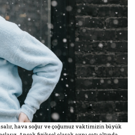
 kısalır, hava soğur ve çoğumuz vaktimizin büyük
larız. Ancak fiziksel olarak aynı çatı altında,