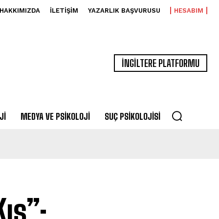
HAKKIMIZDA
İLETIŞIM
YAZARLIK BAŞVURUSU
HESABIM
İNGİLTERE PLATFORMU
JI
MEDYA VE PSIKOLOJI
SUÇ PSIKOLOJISI
Kış”: