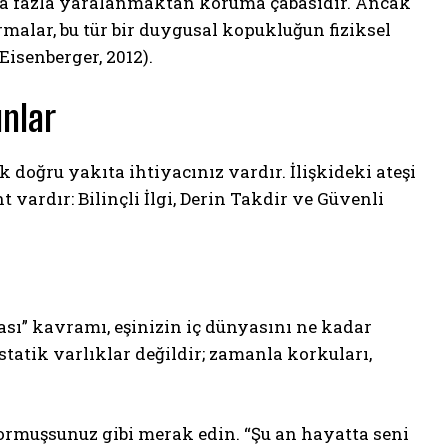
aha fazla yaralanmaktan koruma çabasıdır. Ancak
rmalar, bu tür bir duygusal kopukluğun fiziksel
Eisenberger, 2012).
unlar
 doğru yakıta ihtiyacınız vardır. İlişkideki ateşi
vardır: Bilinçli İlgi, Derin Takdir ve Güvenli
ası” kavramı, eşinizin iç dünyasını ne kadar
 statik varlıklar değildir; zamanla korkuları,
ormuşsunuz gibi merak edin. “Şu an hayatta seni