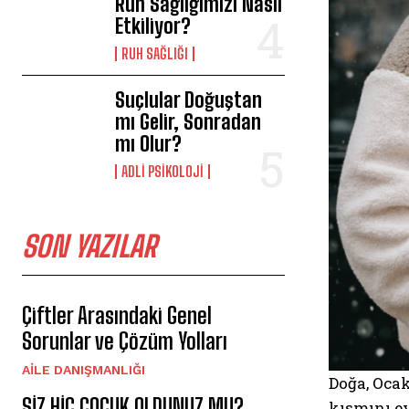
Ruh Sağlığımızı Nasıl
Etkiliyor?
⁠RUH SAĞLIĞI
Suçlular Doğuştan
mı Gelir, Sonradan
mı Olur?
ADLI PSIKOLOJI
SON YAZILAR
Çiftler Arasındaki Genel
Sorunlar ve Çözüm Yolları
AILE DANIŞMANLIĞI
Doğa, Ocak
SİZ HİÇ ÇOCUK OLDUNUZ MU?
kısmını ev