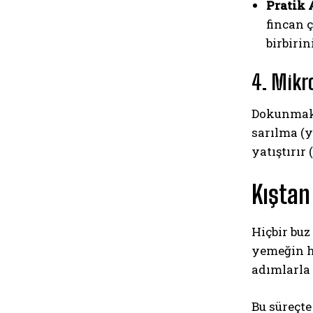
Pratik 
fincan ç
birbiri
4. Mikr
Dokunmak
sarılma (y
yatıştırır
Kıştan
Hiçbir buz
yemeğin he
adımlarla 
Bu süreçt