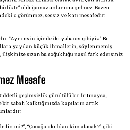
“birlikte” olduğumuz anlamına gelmez. Bazen
ndeki o görünmez, sessiz ve katı mesafedir:
: “Aynı evin içinde iki yabancı gibiyiz.” Bu
yıllara yayılan küçük ihmallerin, söylenmemiş
, ilişkinize sızan bu soğukluğu nasıl fark edersiniz
ünmez Mesafe
iddetli geçimsizlik gürültülü bir fırtınaysa,
ve bir sabah kalktığınızda kapıların artık
unlardır:
edin mi?”, “Çocuğu okuldan kim alacak?” gibi