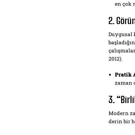
en çok n
2. Görü
Duygusal k
başladığın
çalışmalar
2012).
Pratik 
zaman d
3. “Birl
Modern zam
derin bir