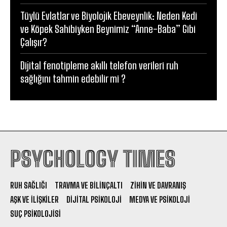
Tüylü Evlatlar ve Biyolojik Ebeveynlik: Neden Kedi
ve Köpek Sahibiyken Beynimiz “Anne-Baba” Gibi
Çalışır?
Dijital fenotipleme akıllı telefon verileri ruh
sağlığını tahmin edebilir mi ?
PSYCHOLOGY TIMES
RUH SAĞLIĞI
TRAVMA VE BILINÇALTI
ZIHIN VE DAVRANIŞ
AŞK VE İLIŞKILER
DIJITAL PSIKOLOJI
MEDYA VE PSIKOLOJI
SUÇ PSIKOLOJISI