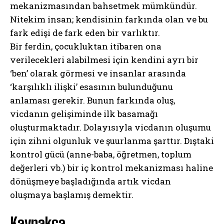
mekanizmasından bahsetmek mümkündür.
Nitekim insan; kendisinin farkında olan ve bu
fark edişi de fark eden bir varlıktır.
Bir ferdin, çocukluktan itibaren ona
verilecekleri alabilmesi için kendini ayrı bir
‘ben’ olarak görmesi ve insanlar arasında
‘karşılıklı ilişki’ esasının bulunduğunu
ABONE OL
anlaması gerekir. Bunun farkında oluş,
Gizlilik politikasını
okudum, onaylıyorum.
vicdanın gelişiminde ilk basamağı
oluşturmaktadır. Dolayısıyla vicdanın oluşumu
için zihni olgunluk ve şuurlanma şarttır. Dıştaki
kontrol gücü (anne-baba, öğretmen, toplum
değerleri vb.) bir iç kontrol mekanizması haline
dönüşmeye başladığında artık vicdan
oluşmaya başlamış demektir.
Kaynakça