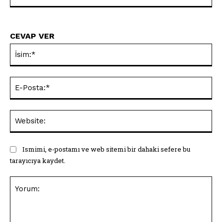
CEVAP VER
İsi
E-
Pos
Web
Ismimi, e-postamı ve web sitemi bir dahaki sefere bu
tarayıcıya kaydet.