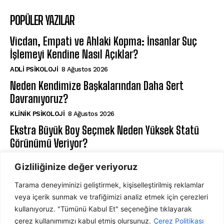
POPÜLER YAZILAR
Vicdan, Empati ve Ahlaki Kopma: İnsanlar Suç
İşlemeyi Kendine Nasıl Açıklar?
ADLI PSIKOLOJI
8 Ağustos 2026
Neden Kendimize Başkalarından Daha Sert
Davranıyoruz?
KLINIK PSIKOLOJI
8 Ağustos 2026
Ekstra Büyük Boy Seçmek Neden Yüksek Statü
Görünümü Veriyor?
DAVRANIŞ PSIKOLOJISI
7 Ağustos 2026
Gizliliğinize değer veriyoruz
Tarama deneyiminizi geliştirmek, kişiselleştirilmiş reklamlar
ABONE OL
veya içerik sunmak ve trafiğimizi analiz etmek için çerezleri
kullanıyoruz. "Tümünü Kabul Et" seçeneğine tıklayarak
çerez kullanımımızı kabul etmiş olursunuz.
Çerez Politikası