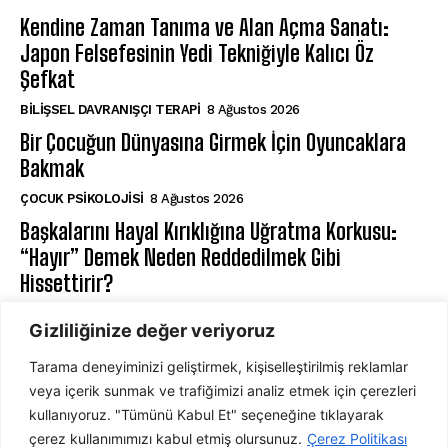
Kendine Zaman Tanıma ve Alan Açma Sanatı:
Japon Felsefesinin Yedi Tekniğiyle Kalıcı Öz
Şefkat
BILIŞSEL DAVRANIŞÇI TERAPI
8 Ağustos 2026
Bir Çocuğun Dünyasına Girmek İçin Oyuncaklara
Bakmak
ÇOCUK PSIKOLOJISI
8 Ağustos 2026
Başkalarını Hayal Kırıklığına Uğratma Korkusu:
“Hayır” Demek Neden Reddedilmek Gibi
Hissettirir?
⁠RUH SAĞLIĞI
8 Ağustos 2026
Gizliliğinize değer veriyoruz
Tarama deneyiminizi geliştirmek, kişiselleştirilmiş reklamlar
ABONE OL
veya içerik sunmak ve trafiğimizi analiz etmek için çerezleri
kullanıyoruz. "Tümünü Kabul Et" seçeneğine tıklayarak
çerez kullanımımızı kabul etmiş olursunuz.
Çerez Politikası