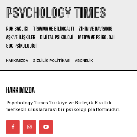
PSYCHOLOGY TIMES
RUH SAĞLIĞI
TRAVMA VE BILINÇALTI
ZIHIN VE DAVRANIŞ
AŞK VE İLIŞKILER
DIJITAL PSIKOLOJI
MEDYA VE PSIKOLOJI
SUÇ PSIKOLOJISI
HAKKIMIZDA
GIZLILIK POLITIKASI
ABONELIK
HAKKIMIZDA
Psychology Times Türkiye ve Birleşik Krallık
merkezli uluslararası bir psikoloji platformudur.