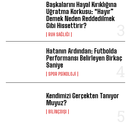
Başkalarını Hayal Kırıklığına
Uğratma Korkusu: “Hayır”
Demek Neden Reddedilmek
Gibi Hissettirir?
ABONE OL
⁠RUH SAĞLIĞI
Gizlilik politikasını
okudum, onaylıyorum.
Hatanın Ardından: Futbolda
Performansı Belirleyen Birkaç
Saniye
SPOR PSIKOLOJI
Kendimizi Gerçekten Tanıyor
Muyuz?
BILINÇDIŞI