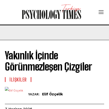
Yakınlık İçinde
Görünmezleşen Çizgiler
İLIŞKILER
Elif Özçelik
YAZAR:
7 Haziran 2026