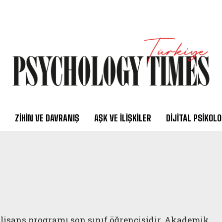
ZIHIN VE DAVRANIŞ
AŞK VE İLIŞKILER
DIJITAL PSIKOLO
i lisans programı son sınıf öğrencisidir. Akademik