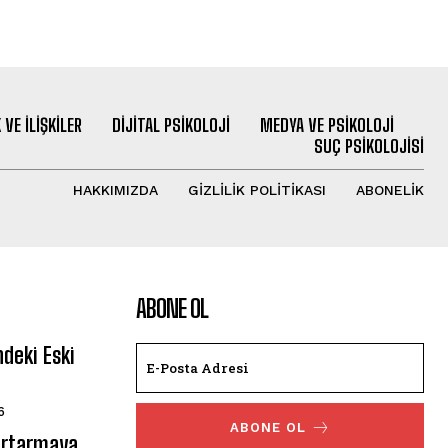
 VE İLIŞKILER
DIJITAL PSIKOLOJI
MEDYA VE PSIKOLOJI
SUÇ PSIKOLOJISI
HAKKIMIZDA
GIZLILIK POLITIKASI
ABONELIK
ABONE OL
deki Eski
6
ABONE OL
urtarmaya