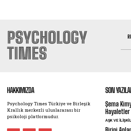
PSYCHOLOGY
R
TIMES
HAKKIMIZDA
SON YAZILA
Şema Kimya
Psychology Times Türkiye ve Birleşik
Krallık merkezli uluslararası bir
Hayaletler
psikoloji platformudur.
AŞK VE İLIŞKI
Birini Anl