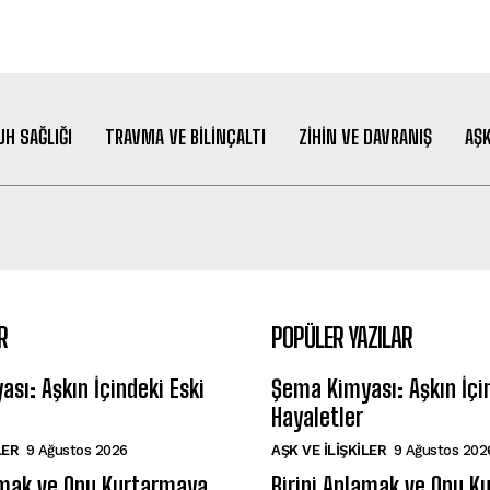
UH SAĞLIĞI
TRAVMA VE BILINÇALTI
ZIHIN VE DAVRANIŞ
AŞK
R
POPÜLER YAZILAR
sı: Aşkın İçindeki Eski
Şema Kimyası: Aşkın İçin
Hayaletler
LER
9 Ağustos 2026
AŞK VE İLIŞKILER
9 Ağustos 202
amak ve Onu Kurtarmaya
Birini Anlamak ve Onu K