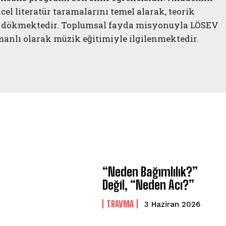
el literatür taramalarını temel alarak, teorik
zıya dökmektedir. Toplumsal fayda misyonuyla LÖSEV
anlı olarak müzik eğitimiyle ilgilenmektedir.
ABONE OL
Gizlilik politikasını
okudum, onaylıyorum.
“Neden Bağımlılık?”
Değil, “Neden Acı?”
TRAVMA
3 Haziran 2026