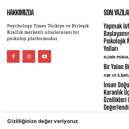
HAKKIMIZDA
SON YAZILA
Yapmak İst
Psychology Times Türkiye ve Birleşik
Krallık merkezli uluslararası bir
Başlayamı
psikoloji platformudur.
Psikolojik
Yolları
KLINIK PSIKO
Bir Yalan B
AŞK VE İLIŞKI
İnsan Doğ
Karanlık Üç
Özellikleri
Değerlend
KIŞILIK PSIKO
Gizliliğinize değer veriyoruz