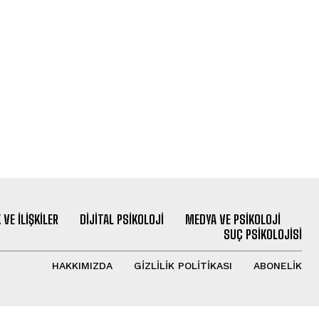
 VE İLIŞKILER
DIJITAL PSIKOLOJI
MEDYA VE PSIKOLOJI
SUÇ PSIKOLOJISI
HAKKIMIZDA
GIZLILIK POLITIKASI
ABONELIK