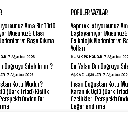
R
POPÜLER YAZILAR
iyorsunuz Ama Bir Türlü
Yapmak İstiyorsunuz Ama
yor Musunuz? Olası
Başlayamıyor Musunuz? 
 Nedenler ve Başa Çıkma
Psikolojik Nedenler ve 
Yolları
LOJI
7 Ağustos 2026
KLINIK PSIKOLOJI
7 Ağustos 20
in Doğruyu Silebilir mi?
Bir Yalan Bin Doğruyu Sil
LER
7 Ağustos 2026
AŞK VE İLIŞKILER
7 Ağustos 202
uştan Kötü Müdür?
İnsan Doğuştan Kötü M
lü (Dark Triad) Kişilik
Karanlık Üçlü (Dark Triad)
 Perspektifinden Bir
Özellikleri Perspektifind
irme
Değerlendirme
LOJISI
7 Ağustos 2026
KIŞILIK PSIKOLOJISI
7 Ağustos 