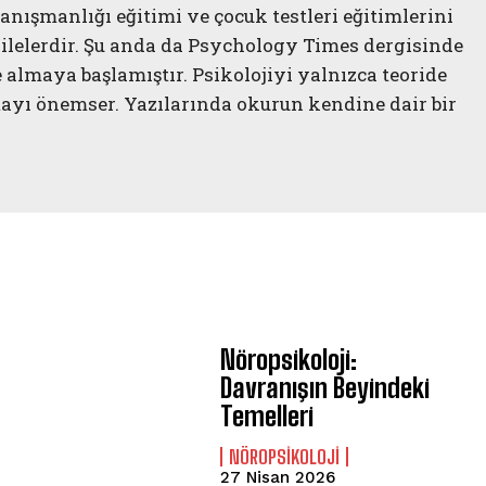
 danışmanlığı eğitimi ve çocuk testleri eğitimlerini
ailelerdir. Şu anda da Psychology Times dergisinde
e almaya başlamıştır. Psikolojiyi yalnızca teoride
mayı önemser. Yazılarında okurun kendine dair bir
ABONE OL
Gizlilik politikasını
okudum, onaylıyorum.
Nöropsikoloji:
Davranışın Beyindeki
Temelleri
NÖROPSIKOLOJI
27 Nisan 2026