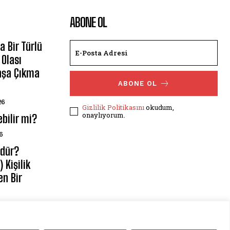
ABONE OL
 Bir Türlü
Olası
Başa Çıkma
ABONE OL
26
Gizlilik Politikasını
okudum,
onaylıyorum.
ebilir mi?
6
üdür?
 Kişilik
en Bir
2026