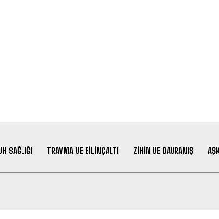
UH SAĞLIĞI
TRAVMA VE BILINÇALTI
ZIHIN VE DAVRANIŞ
AŞK