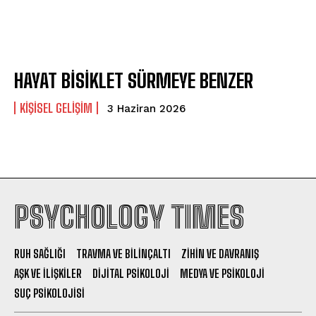
HAYAT BİSİKLET SÜRMEYE BENZER
ABONE OL
KIŞISEL GELIŞIM
3 Haziran 2026
Gizlilik politikasını
okudum, onaylıyorum.
PSYCHOLOGY TIMES
RUH SAĞLIĞI
TRAVMA VE BILINÇALTI
ZIHIN VE DAVRANIŞ
AŞK VE İLIŞKILER
DIJITAL PSIKOLOJI
MEDYA VE PSIKOLOJI
SUÇ PSIKOLOJISI