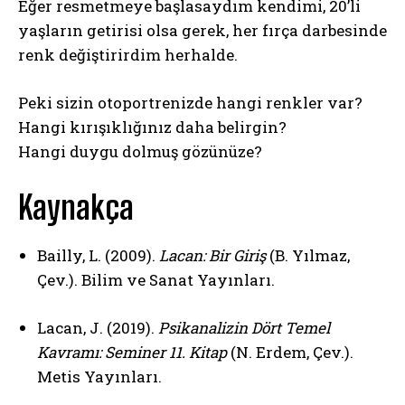
Eğer resmetmeye başlasaydım kendimi, 20’li
yaşların getirisi olsa gerek, her fırça darbesinde
renk değiştirirdim herhalde.
ABONE OL
Peki sizin otoportrenizde hangi renkler var?
Hangi kırışıklığınız daha belirgin?
Gizlilik politikasını
okudum, onaylıyorum.
Hangi duygu dolmuş gözünüze?
Kaynakça
Bailly, L. (2009).
Lacan: Bir Giriş
(B. Yılmaz,
Çev.). Bilim ve Sanat Yayınları.
Lacan, J. (2019).
Psikanalizin Dört Temel
Kavramı: Seminer 11. Kitap
(N. Erdem, Çev.).
Metis Yayınları.