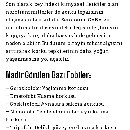
Son olarak, beyindeki kimyasal ileticiler olan
nörotransmitterler de korku tepkisinin
oluşmasında etkilidir. Serotonin, GABA ve
noradrenalin düzeyindeki değişimler, bireyin
kaygıya karşı daha hassas hale gelmesine
neden olabilir. Bu durum, bireyin tehdit algısını
arttırarak korku tepkilerinin daha yoğun
yaşanmasına yol açabilir.
Nadir Görülen Bazı Fobiler:
– Geraskofobi: Yaşlanma korkusu
– Emetofobi: Kusma korkusu
– Spektrofobi: Aynalara bakma korkusu
– Nomofobi: Cep telefonundan ayrı kalma
ABONE OL
korkusu
– Tripofobi: Delikli yüzeylere bakma korkusu
Gizlilik politikasını
okudum, onaylıyorum.