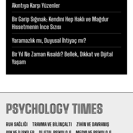
Akıntıya Karşı Yüzenler
Bir Garip Sığınak: Kendini Hep Haklı ve Mağdur
Hissetmenin İnce Sızısı
Yaramazlık mı, Duyusal İhtiyaç mı?
Bir Yıl Ne Zaman Kısaldı? Bellek, Dikkat ve Dijital
Yaşam
PSYCHOLOGY TIMES
RUH SAĞLIĞI
TRAVMA VE BILINÇALTI
ZIHIN VE DAVRANIŞ
AŞK VE İLIŞKILER
DIJITAL PSIKOLOJI
MEDYA VE PSIKOLOJI