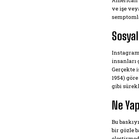
American 
ve işe vey
semptomlar
Sosyal
Instagram’
insanları 
Gerçekte i
1954) göre
gibi sürek
Ne Yap
Bu baskıyı
bir gözle
eleştirmed