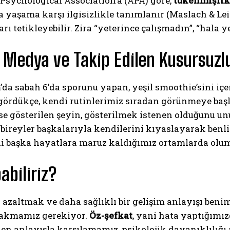
Psychological Association’a (APA) göre,
tükenmişlik
a yaşama karşı ilgisizlikle tanımlanır (Maslach & Leit
ı tetikleyebilir. Zira “yeterince çalışmadın”, “hala ye
 Medya ve Takip Edilen Kusursuzl
da sabah 6’da sporunu yapan, yeşil smoothie’sini iç
gördükçe, kendi rutinlerimiz sıradan görünmeye başla
se gösterilen şeyin, gösterilmek istenen olduğunu un
 bireyler başkalarıyla kendilerini kıyaslayarak benli
li başka hayatlara maruz kaldığımız ortamlarda olums
abiliriz?
 azaltmak ve daha sağlıklı bir gelişim anlayışı be
 bakmamız gerekiyor.
Öz-şefkat
, yani hata yaptığımı
en anlayışla karşılamamız, psikolojik dayanıklılığı a