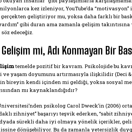
p okuyan insanlar” gibi paylaşımlarla karşılaşmamak
milyonlarca kez izleniyor, YouTube’da “motivasyon” iç
i gerçekten geliştiriyor mu, yoksa daha farklı bir ba
yardım” gibi duran ama zamanla gelişim takıntısına
söz edeceğiz.
l Gelişim mi, Adı Konmayan Bir Ba
elişim
temelde pozitif bir kavram. Psikolojide bu kav
i ve yaşam doyumunu artırmasıyla ilişkilidir (Deci &
in bireyin kendi içinden mi geldiği, yoksa sosyal me
lgısından mı kaynaklandığıdır?
Üniversitesi’nden psikolog Carol Dweck’in (2006) or
daklı zihniyet” başarıyı teşvik ederken, “sabit zihniye
yada sürekli daha iyi olmaya yönelik içerikler, geli
hissine dönüşebiliyor. Bu da zamanla yetersizlik duygu