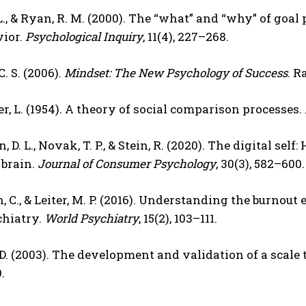
 L., & Ryan, R. M. (2000). The “what” and “why” of go
vior.
Psychological Inquiry
, 11(4), 227–268.
. S. (2006).
Mindset: The New Psychology of Success
. 
r, L. (1954). A theory of social comparison processes.
 D. L., Novak, T. P., & Stein, R. (2020). The digital se
 brain.
Journal of Consumer Psychology
, 30(3), 582–600.
 C., & Leiter, M. P. (2016). Understanding the burnout
chiatry.
World Psychiatry
, 15(2), 103–111.
. D. (2003). The development and validation of a scal
.