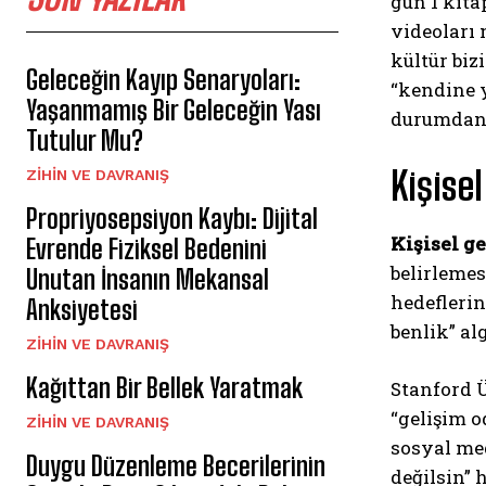
gün 1 kita
videoları 
kültür biz
Geleceğin Kayıp Senaryoları:
“kendine 
Yaşanmamış Bir Geleceğin Yası
durumdan 
Tutulur Mu?
Kişise
⁠ZIHIN VE DAVRANIŞ
Propriyosepsiyon Kaybı: Dijital
Kişisel g
Evrende Fiziksel Bedenini
belirlemes
Unutan İnsanın Mekansal
hedeflerin
Anksiyetesi
benlik” a
⁠ZIHIN VE DAVRANIŞ
Kağıttan Bir Bellek Yaratmak
Stanford 
“gelişim o
⁠ZIHIN VE DAVRANIŞ
sosyal med
Duygu Düzenleme Becerilerinin
değilsin” 