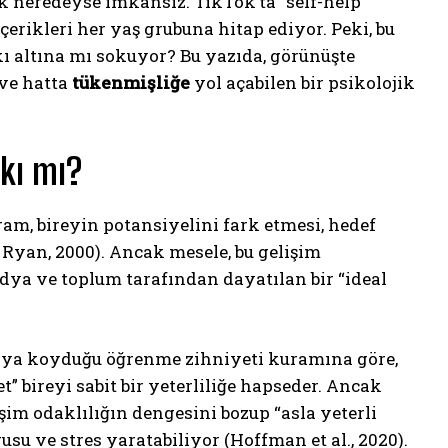
 neredeyse imkânsız. TikTok’ta “self-help”
erikleri her yaş grubuna hitap ediyor. Peki, bu
skı altına mı sokuyor? Bu yazıda, görünüşte
 ve hatta
tükenmişliğe
yol açabilen bir psikolojik
skı mı?
ram, bireyin potansiyelini fark etmesi, hedef
 Ryan, 2000). Ancak mesele, bu gelişim
dya ve toplum tarafından dayatılan bir “ideal
taya koyduğu öğrenme zihniyeti kuramına göre,
t” bireyi sabit bir yeterliliğe hapseder. Ancak
şim odaklılığın dengesini bozup “asla yeterli
su ve stres yaratabiliyor (Hoffman et al., 2020).