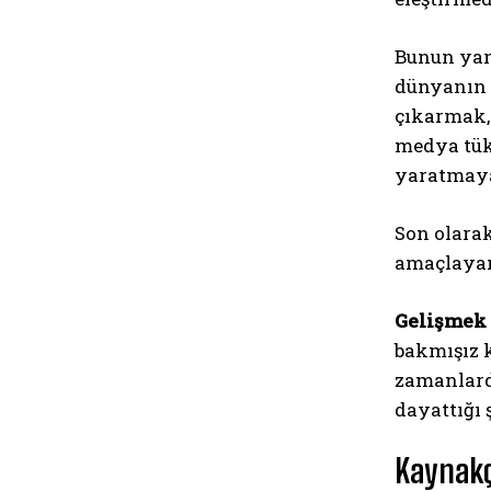
Bunun yanı
dünyanın d
çıkarmak,
medya tük
yaratmaya
Son olarak
amaçlayan 
Gelişmek
bakmışız k
zamanlard
dayattığı 
Kaynak