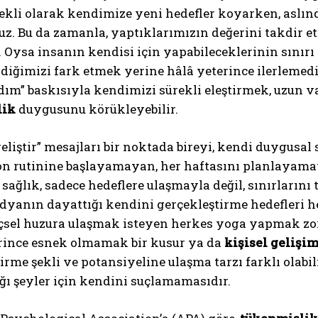
kli olarak kendimize yeni hedefler koyarken, aslınd
ruz. Bu da zamanla, yaptıklarımızın değerini takdi
. Oysa insanın kendisi için yapabileceklerinin sınır
diğimizi fark etmek yerine hâlâ yeterince ilerlemed
ım” baskısıyla kendimizi sürekli eleştirmek, uzun
lik
duygusunu körükleyebilir.
eliştir” mesajları bir noktada bireyi, kendi duygusal
ABONE OL
n rutinine başlayamayan, her haftasını planlayamaya
Gizlilik politikasını
okudum, onaylıyorum.
 sağlık, sadece hedeflere ulaşmayla değil, sınırlarını
dyanın dayattığı kendini gerçekleştirme hedefleri h
içsel huzura ulaşmak isteyen herkes yoga yapmak z
rince esnek olmamak bir kusur ya da
kişisel gelişi
irme şekli ve potansiyeline ulaşma tarzı farklı olab
ı şeyler için kendini suçlamamasıdır.