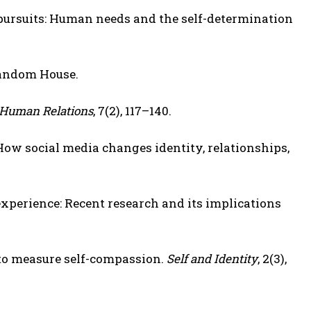
al pursuits: Human needs and the self-determination
Random House.
Human Relations
, 7(2), 117–140.
lf: How social media changes identity, relationships,
 experience: Recent research and its implications
e to measure self-compassion.
Self and Identity
, 2(3),