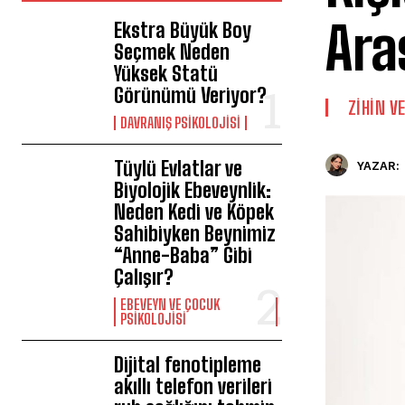
Ara
Ekstra Büyük Boy
Seçmek Neden
Yüksek Statü
Görünümü Veriyor?
⁠ZIHIN V
DAVRANIŞ PSIKOLOJISI
Tüylü Evlatlar ve
YAZAR:
Biyolojik Ebeveynlik:
Neden Kedi ve Köpek
Sahibiyken Beynimiz
“Anne-Baba” Gibi
Çalışır?
EBEVEYN VE ÇOCUK
PSIKOLOJISI
Dijital fenotipleme
akıllı telefon verileri