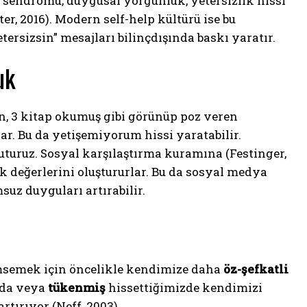
sendromu; duygusal yorgunluk, yetersizlik hissi
er, 2016). Modern self-help kültürü ise bu
tersizsin” mesajları bilinçdışında baskı yaratır.
uk
en, 3 kitap okumuş gibi görünüp poz veren
r. Bu da yetişemiyorum hissi yaratabilir.
uturuz. Sosyal karşılaştırma kuramına (Festinger,
k değerlerini oluştururlar. Bu da sosyal medya
uz duyguları artırabilir.
nimsemek için öncelikle kendimize daha
öz-şefkatli
zda veya
tükenmiş
hissettiğimizde kendimizi
rtırıyor (Neff, 2003).