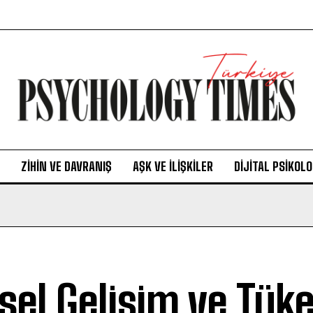
ZIHIN VE DAVRANIŞ
AŞK VE İLIŞKILER
DIJITAL PSIKOLO
isel Gelişim ve Tük