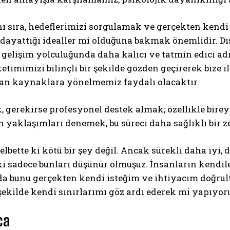
 sıra, hedeflerimizi sorgulamak ve gerçekten kendi
ayattığı idealler mi olduğuna bakmak önemlidir. Dış
 gelişim yolculuğunda daha kalıcı ve tatmin edici a
etimimizi bilinçli bir şekilde gözden geçirerek biz
n kaynaklara yönelmemiz faydalı olacaktır.
, gerekirse profesyonel destek almak; özellikle bire
yaklaşımları denemek, bu süreci daha sağlıklı bir z
elbette ki kötü bir şey değil. Ancak sürekli daha iyi,
i sadece bunları düşünür olmuşuz. İnsanların kendile
a bunu gerçekten kendi isteğim ve ihtiyacım doğr
şekilde kendi sınırlarımı göz ardı ederek mi yapıyo
ça