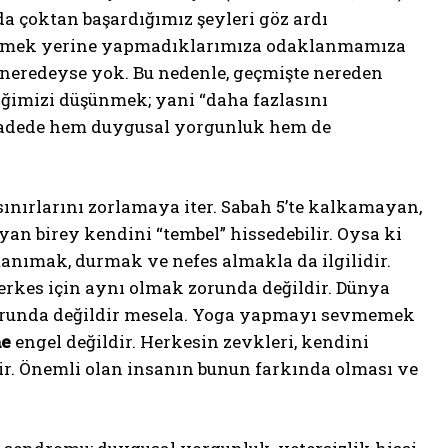
a çoktan başardığımız şeyleri göz ardı
r etmek yerine yapmadıklarımıza odaklanmamıza
ı neredeyse yok. Bu nedenle, geçmişte nereden
iğimizi düşünmek; yani “daha fazlasını
 vadede hem duygusal yorgunluk hem de
 sınırlarını zorlamaya iter. Sabah 5’te kalkamayan,
n birey kendini “tembel” hissedebilir. Oysa ki
 tanımak, durmak ve nefes almakla da ilgilidir.
erkes için aynı olmak zorunda değildir. Dünya
orunda değildir mesela. Yoga yapmayı sevmemek
me
engel değildir. Herkesin zevkleri, kendini
ilir. Önemli olan insanın bunun farkında olması ve