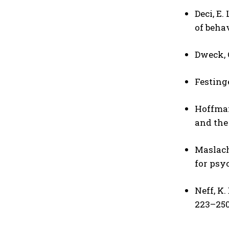
Deci, E.
of beha
Dweck, C
Festinge
Hoffman,
and the
Maslach,
for psy
Neff, K
223–250