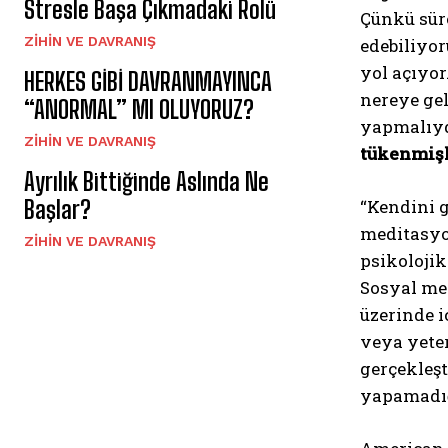
Stresle Başa Çıkmadaki Rolü
Çünkü süre
⁠ZIHIN VE DAVRANIŞ
edebiliyo
yol açıyor
HERKES GİBİ DAVRANMAYINCA
nereye gel
“ANORMAL” MI OLUYORUZ?
yapmalıyd
⁠ZIHIN VE DAVRANIŞ
tükenmiş
Ayrılık Bittiğinde Aslında Ne
“Kendini g
Başlar?
meditasyo
⁠ZIHIN VE DAVRANIŞ
psikolojik
Sosyal me
üzerinde 
veya yete
gerçekleşt
yapamadığ