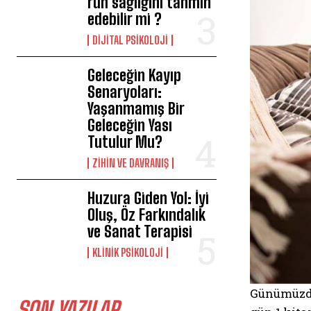
ruh sağlığını tahmin
edebilir mi ?
DIJITAL PSIKOLOJI
Geleceğin Kayıp
Senaryoları:
Yaşanmamış Bir
Geleceğin Yası
Tutulur Mu?
⁠ZIHIN VE DAVRANIŞ
Huzura Giden Yol: İyi
Oluş, Öz Farkındalık
ve Sanat Terapisi
KLINIK PSIKOLOJI
Günümüzde 
SON YAZILAR