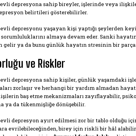
evli depresyona sahip bireyler, işlerinde veya ilişkil
presyon belirtileri gösterebilirler.
levli depresyonu yaşayan kişi yaptığı şeylerden ke
 sorumluluklarını almaya devam eder. Sanki hayatı
gelir ya da bunu günlük hayatın stresinin bir parça
orluğu ve Riskler
levli depresyona sahip kişiler, günlük yaşamdaki i
maları zorlaşır ve herhangi bir yardım almadan haya
şilerin baş etme mekanizmaları zayıflayabilir, psikol
a ya da tükenmişliğe dönüşebilir.
evli depresyon ayırt edilmesi zor bir tablo olduğu iç
ra evrilebileceğinden, birey için riskli bir hâl alab