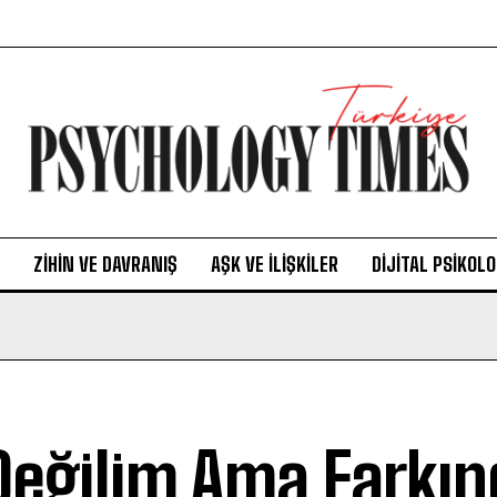
ZIHIN VE DAVRANIŞ
AŞK VE İLIŞKILER
DIJITAL PSIKOLO
 Değilim Ama Farkı