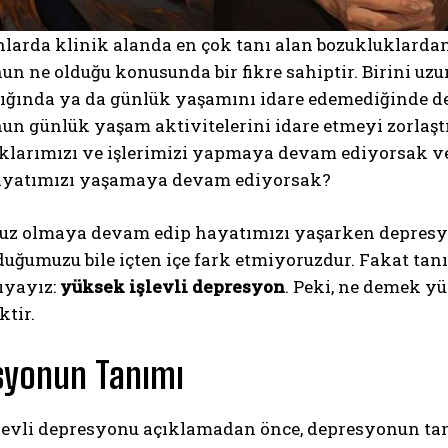
arda klinik alanda en çok tanı alan bozukluklardan 
un ne olduğu konusunda bir fikre sahiptir. Birini u
ğında ya da günlük yaşamını idare edemediğinde dep
n günlük yaşam aktivitelerini idare etmeyi zorlaştı
klarımızı ve işlerimizi yapmaya devam ediyorsak v
ayatımızı yaşamaya devam ediyorsak?
uz olmaya devam edip hayatımızı yaşarken depresyon
uğumuzu bile içten içe fark etmiyoruzdur. Fakat tan
ıyayız:
yüksek işlevli depresyon
. Peki, ne demek y
ktir.
syonun Tanımı
levli depresyonu açıklamadan önce, depresyonun ta