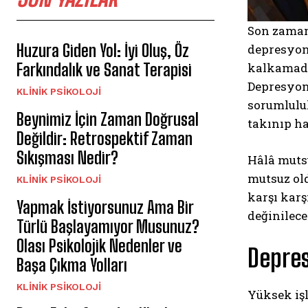
Son zamanl
Huzura Giden Yol: İyi Oluş, Öz
depresyon
kalkamadı
Farkındalık ve Sanat Terapisi
Depresyonu
KLINIK PSIKOLOJI
sorumlulu
Beynimiz İçin Zaman Doğrusal
takınıp h
Değildir: Retrospektif Zaman
Sıkışması Nedir?
Hâlâ muts
mutsuz old
KLINIK PSIKOLOJI
karşı karş
Yapmak İstiyorsunuz Ama Bir
değinilece
Türlü Başlayamıyor Musunuz?
Olası Psikolojik Nedenler ve
Depre
Başa Çıkma Yolları
KLINIK PSIKOLOJI
Yüksek iş