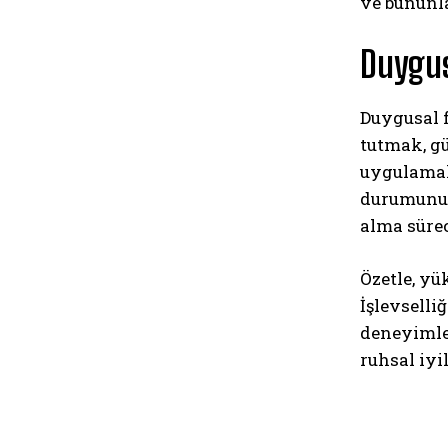
ve bununla
Duygus
Duygusal f
tutmak, gü
uygulamala
durumunu 
alma sürec
Özetle, yü
İşlevselli
deneyimler
ruhsal iyi