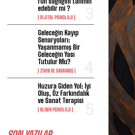
ruh sağlığını tahmin
edebilir mi ?
DIJITAL PSIKOLOJI
Geleceğin Kayıp
Senaryoları:
Yaşanmamış Bir
Geleceğin Yası
Tutulur Mu?
⁠ZIHIN VE DAVRANIŞ
Huzura Giden Yol: İyi
Oluş, Öz Farkındalık
ve Sanat Terapisi
KLINIK PSIKOLOJI
SON YAZILAR