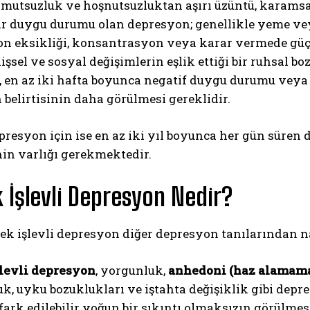
; mutsuzluk ve hoşnutsuzluktan aşırı üzüntü, karams
r duygu durumu olan depresyon; genellikle yeme veya
 eksikliği, konsantrasyon veya karar vermede güçlü
ilişsel ve sosyal değişimlerin eşlik ettiği bir ruhsal b
n, en az iki hafta boyunca negatif duygu durumu veya
belirtisinin daha görülmesi gereklidir.
resyon için ise en az iki yıl boyunca her gün süren
ABONE OL
inin varlığı gerekmektedir.
Gizlilik politikasını
okudum, onaylıyorum.
 İşlevli Depresyon Nedir?
ek işlevli depresyon diğer depresyon tanılarından nas
levli depresyon
, yorgunluk,
anhedoni (haz alamam
k, uyku bozuklukları ve iştahta değişiklik gibi depresi
fark edilebilir yoğun bir sıkıntı olmaksızın görülmes