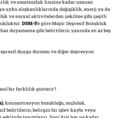
arlık ve umutsuzluk hissine kadar uzanan
 uyku alışkanlıklarında değişiklik, enerji ya da
k ve sosyal aktivitelerden çekilme gibi çeşitli
ozukluktur.
DSM-5
’e göre Majör Depresif Bozukluk
 haz duyamama gibi belirtilerin yanında en az beş
 depresif duygu durumu ve diğer depresyon
ıl bir farklılık gösterir?
a)
, konsantrasyon bozukluğu, suçluluk,
f belirtilerin; belirgin bir işlev kaybı veya
i şeklinde tanımlanır. Yani kişi her ne kadar