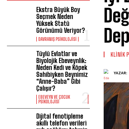
Değ
Ekstra Büyük Boy
Seçmek Neden
Yüksek Statü
Dep
Görünümü Veriyor?
DAVRANIŞ PSIKOLOJISI
Tüylü Evlatlar ve
KLINIK 
Biyolojik Ebeveynlik:
Neden Kedi ve Köpek
Sahibiyken Beynimiz
YAZAR:
“Anne-Baba” Gibi
Çalışır?
EBEVEYN VE ÇOCUK
PSIKOLOJISI
Dijital fenotipleme
akıllı telefon verileri