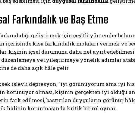
 baş edebilmesi için
duygusal farkındalık
geliştirme
al Farkındalık ve Baş Etme
arkındalığı geliştirmek için çeşitli yöntemler bulu
n içerisinde kısa farkındalık molaları vermek ve be
r, kişinin içsel durumunu daha net ayırt edebilmesin
düzenlemeye ve iyileştirmeye yönelik adımlar atabi
ine de daha açık hâle gelir.
ksek işlevli depresyon; “iyi görünüyorum ama iyi his
ğin korunuyor olması, kişinin gerçekten iyi olduğu a
in fark edilmesi, bastırılan duyguların görünür hâle
lik hâlinin korunmasında kritik bir rol oynar.