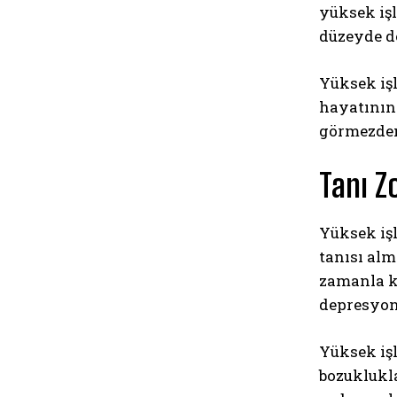
yüksek işl
düzeyde de
Yüksek iş
hayatının
görmezden 
Tanı Z
Yüksek iş
tanısı al
zamanla ki
depresyon
Yüksek işl
bozuklukla