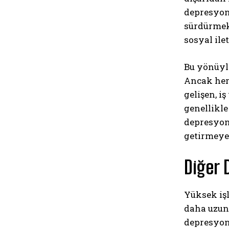
depresyon 
sürdürmekt
sosyal ilet
Bu yönüyle
Ancak her
gelişen, i
genellikle
depresyond
getirmeye
Diğer 
Yüksek iş
daha uzun 
depresyond