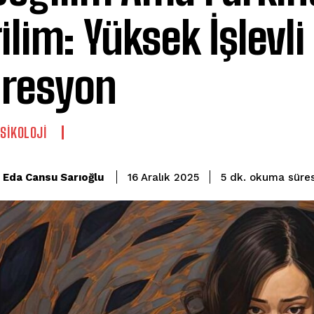
ilim: Yüksek İşlevli
resyon
PSIKOLOJI
okuma süres
Eda Cansu Sarıoğlu
5
dk.
16 Aralık 2025