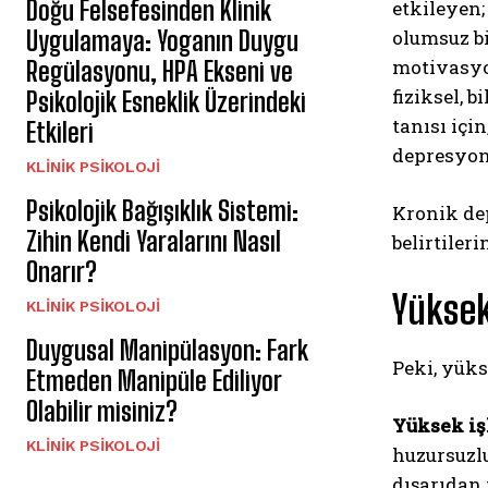
Doğu Felsefesinden Klinik
etkileyen
olumsuz bi
Uygulamaya: Yoganın Duygu
motivasyon
Regülasyonu, HPA Ekseni ve
fiziksel, b
Psikolojik Esneklik Üzerindeki
tanısı içi
Etkileri
depresyon 
KLINIK PSIKOLOJI
Psikolojik Bağışıklık Sistemi:
Kronik dep
Zihin Kendi Yaralarını Nasıl
belirtiler
Onarır?
Yüksek
KLINIK PSIKOLOJI
Duygusal Manipülasyon: Fark
Peki, yüks
Etmeden Manipüle Ediliyor
Olabilir misiniz?
Yüksek iş
KLINIK PSIKOLOJI
huzursuzlu
dışarıdan 