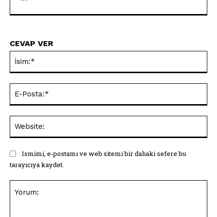
CEVAP VER
İsi
E-
Pos
Web
Ismimi, e-postamı ve web sitemi bir dahaki sefere bu
tarayıcıya kaydet.