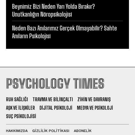
Beynimiz Bizi Neden Yarı Yolda Bırakır?
Unutkanlığın Nöropsikolojisi
Neden Bazı Anılarımız Gerçek Olmayabilir? Sahte
Anıların Psikolojisi
PSYCHOLOGY TIMES
RUH SAĞLIĞI
TRAVMA VE BILINÇALTI
ZIHIN VE DAVRANIŞ
AŞK VE İLIŞKILER
DIJITAL PSIKOLOJI
MEDYA VE PSIKOLOJI
SUÇ PSIKOLOJISI
HAKKIMIZDA
GIZLILIK POLITIKASI
ABONELIK