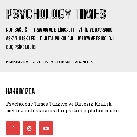
PSYCHOLOGY TIMES
RUH SAĞLIĞI
TRAVMA VE BILINÇALTI
ZIHIN VE DAVRANIŞ
AŞK VE İLIŞKILER
DIJITAL PSIKOLOJI
MEDYA VE PSIKOLOJI
SUÇ PSIKOLOJISI
HAKKIMIZDA
GIZLILIK POLITIKASI
ABONELIK
HAKKIMIZDA
Psychology Times Türkiye ve Birleşik Krallık
merkezli uluslararası bir psikoloji platformudur.