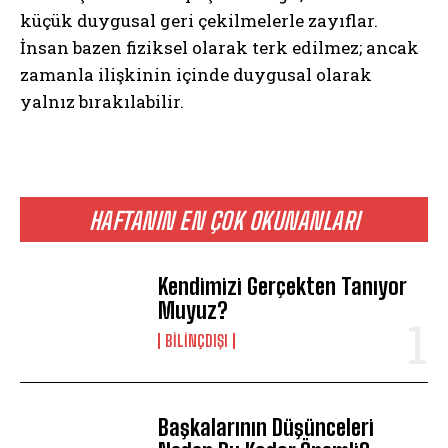
küçük duygusal geri çekilmelerle zayıflar.
İnsan bazen fiziksel olarak terk edilmez; ancak
zamanla ilişkinin içinde duygusal olarak
yalnız bırakılabilir.
HAFTANIN EN ÇOK OKUNANLARI
Kendimizi Gerçekten Tanıyor
Muyuz?
ABONE OL
BILINÇDIŞI
Gizlilik politikasını
okudum, onaylıyorum.
Başkalarının Düşünceleri