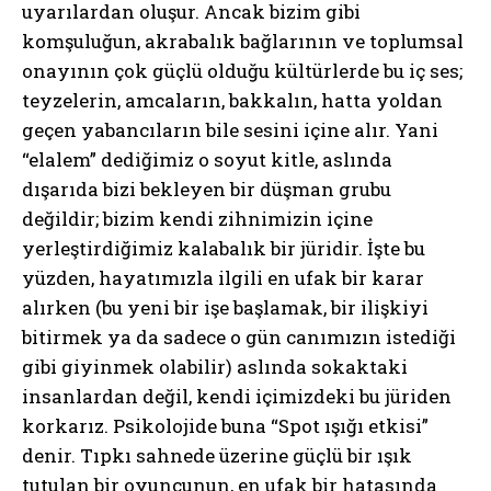
uyarılardan oluşur. Ancak bizim gibi
komşuluğun, akrabalık bağlarının ve toplumsal
onayının çok güçlü olduğu kültürlerde bu iç ses;
teyzelerin, amcaların, bakkalın, hatta yoldan
geçen yabancıların bile sesini içine alır. Yani
“elalem” dediğimiz o soyut kitle, aslında
dışarıda bizi bekleyen bir düşman grubu
değildir; bizim kendi zihnimizin içine
yerleştirdiğimiz kalabalık bir jüridir. İşte bu
yüzden, hayatımızla ilgili en ufak bir karar
alırken (bu yeni bir işe başlamak, bir ilişkiyi
bitirmek ya da sadece o gün canımızın istediği
gibi giyinmek olabilir) aslında sokaktaki
insanlardan değil, kendi içimizdeki bu jüriden
korkarız. Psikolojide buna “Spot ışığı etkisi”
denir. Tıpkı sahnede üzerine güçlü bir ışık
tutulan bir oyuncunun, en ufak bir hatasında