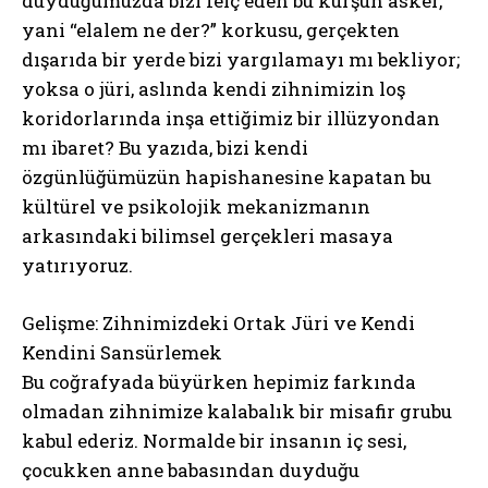
duyduğumuzda bizi felç eden bu kurşun asker,
yani “elalem ne der?” korkusu, gerçekten
dışarıda bir yerde bizi yargılamayı mı bekliyor;
yoksa o jüri, aslında kendi zihnimizin loş
koridorlarında inşa ettiğimiz bir illüzyondan
mı ibaret? Bu yazıda, bizi kendi
özgünlüğümüzün hapishanesine kapatan bu
kültürel ve psikolojik mekanizmanın
arkasındaki bilimsel gerçekleri masaya
yatırıyoruz.
Gelişme: Zihnimizdeki Ortak Jüri ve Kendi
Kendini Sansürlemek
Bu coğrafyada büyürken hepimiz farkında
olmadan zihnimize kalabalık bir misafir grubu
kabul ederiz. Normalde bir insanın iç sesi,
çocukken anne babasından duyduğu