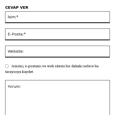
CEVAP VER
İsi
E-
Pos
Web
Ismimi, e-postamı ve web sitemi bir dahaki sefere bu
tarayıcıya kaydet.