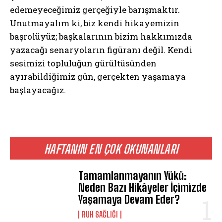
edemeyeceğimiz gerçeğiyle barışmaktır.
Unutmayalım ki, biz kendi hikayemizin
başrolüyüz; başkalarının bizim hakkımızda
yazacağı senaryoların figüranı değil. Kendi
sesimizi topluluğun gürültüsünden
ABONE OL
ayırabildiğimiz gün, gerçekten yaşamaya
başlayacağız.
Gizlilik politikasını
okudum, onaylıyorum.
HAFTANIN EN ÇOK OKUNANLARI
Tamamlanmayanın Yükü:
Neden Bazı Hikâyeler İçimizde
Yaşamaya Devam Eder?
⁠RUH SAĞLIĞI