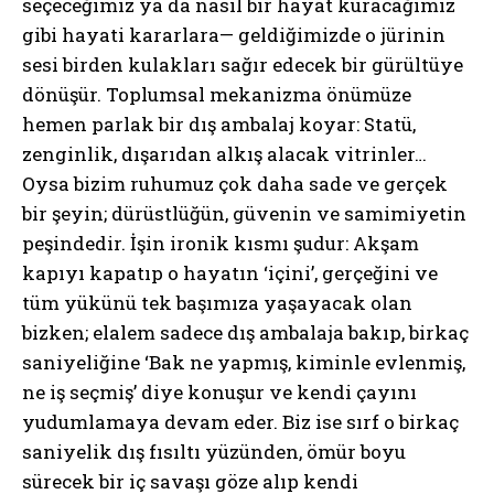
seçeceğimiz ya da nasıl bir hayat kuracağımız
gibi hayati kararlara— geldiğimizde o jürinin
sesi birden kulakları sağır edecek bir gürültüye
dönüşür. Toplumsal mekanizma önümüze
hemen parlak bir dış ambalaj koyar: Statü,
zenginlik, dışarıdan alkış alacak vitrinler…
Oysa bizim ruhumuz çok daha sade ve gerçek
bir şeyin; dürüstlüğün, güvenin ve samimiyetin
peşindedir. İşin ironik kısmı şudur: Akşam
kapıyı kapatıp o hayatın ‘içini’, gerçeğini ve
tüm yükünü tek başımıza yaşayacak olan
bizken; elalem sadece dış ambalaja bakıp, birkaç
saniyeliğine ‘Bak ne yapmış, kiminle evlenmiş,
ne iş seçmiş’ diye konuşur ve kendi çayını
yudumlamaya devam eder. Biz ise sırf o birkaç
saniyelik dış fısıltı yüzünden, ömür boyu
sürecek bir iç savaşı göze alıp kendi