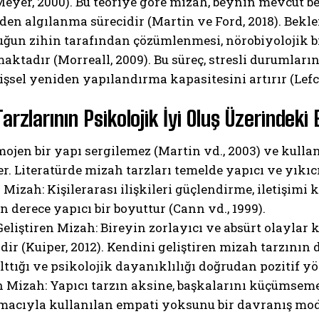
eyer, 2000). Bu teoriye göre mizah, beynin mevcut bek
den algılanma sürecidir (Martin ve Ford, 2018). Bekle
ğun zihin tarafından çözümlenmesi, nörobiyolojik bi
ktadır (Morreall, 2009). Bu süreç, stresli durumların
lişsel yeniden yapılandırma kapasitesini artırır (Lefco
rzlarının Psikolojik İyi Oluş Üzerindeki E
ABONE OL
jen bir yapı sergilemez (Martin vd., 2003) ve kullan
r. Literatürde mizah tarzları temelde yapıcı ve yıkı
Gizlilik politikasını
okudum, onaylıyorum.
ı Mizah: Kişilerarası ilişkileri güçlendirme, iletişimi
n derece yapıcı bir boyuttur (Cann vd., 1999).
Geliştiren Mizah: Bireyin zorlayıcı ve absürt olaylar
dir (Kuiper, 2012). Kendini geliştiren mizah tarzın
lttığı ve psikolojik dayanıklılığı doğrudan pozitif yö
n Mizah: Yapıcı tarzın aksine, başkalarını küçümsem
acıyla kullanılan empati yoksunu bir davranış mode