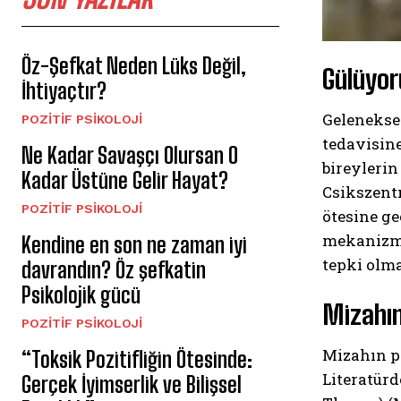
Öz-Şefkat Neden Lüks Değil,
Gülüyor
İhtiyaçtır?
Geleneksel
POZITIF PSIKOLOJI
tedavisine
Ne Kadar Savaşçı Olursan O
bireylerin
Kadar Üstüne Gelir Hayat?
Csikszentm
POZITIF PSIKOLOJI
ötesine ge
mekanizmas
Kendine en son ne zaman iyi
tepki olma
davrandın? Öz şefkatin
Psikolojik gücü
Mizahın
POZITIF PSIKOLOJI
Mizahın ps
“Toksik Pozitifliğin Ötesinde:
Literatürd
Gerçek İyimserlik ve Bilişsel