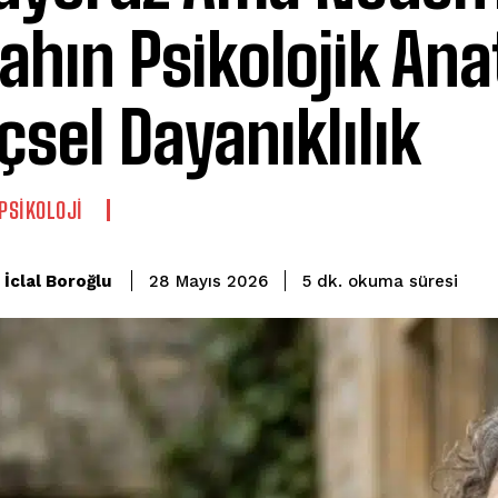
ahın Psikolojik An
İçsel Dayanıklılık
 PSIKOLOJI
okuma süresi
İclal Boroğlu
5
dk.
28 Mayıs 2026