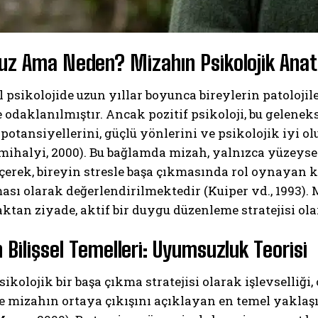
uz Ama Neden? Mizahın Psikolojik Anatom
 psikolojide uzun yıllar boyunca bireylerin patolojile
 odaklanılmıştır. Ancak pozitif psikoloji, bu geleneks
 potansiyellerini, güçlü yönlerini ve psikolojik iyi o
ihalyi, 2000). Bu bağlamda mizah, yalnızca yüzeysel
çerek, bireyin stresle başa çıkmasında rol oynayan k
ı olarak değerlendirilmektedir (Kuiper vd., 1993). Mi
ktan ziyade, aktif bir duygu düzenleme stratejisi ol
 Bilişsel Temelleri: Uyumsuzluk Teorisi
ikolojik bir başa çıkma stratejisi olarak işlevselliği
e mizahın ortaya çıkışını açıklayan en temel yaklaş