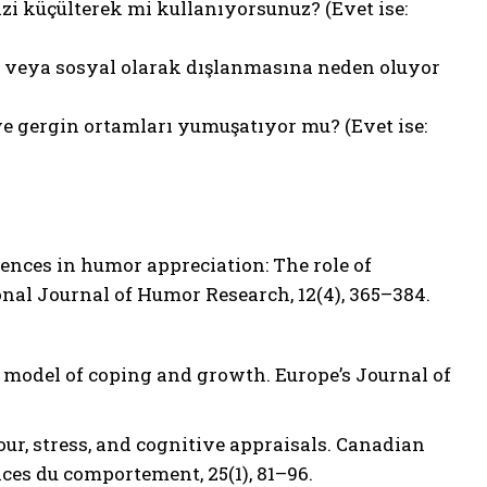
izi küçülterek mi kullanıyorsunuz? (Evet ise:
ne veya sosyal olarak dışlanmasına neden oluyor
 ve gergin ortamları yumuşatıyor mu? (Evet ise:
ferences in humor appreciation: The role of
al Journal of Humor Research, 12(4), 365–384.
s model of coping and growth. Europe’s Journal of
umour, stress, and cognitive appraisals. Canadian
ces du comportement, 25(1), 81–96.