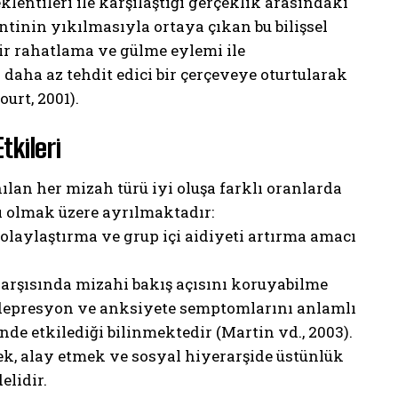
lentileri ile karşılaştığı gerçeklik arasındaki
ntinin yıkılmasıyla ortaya çıkan bu bilişsel
r rahatlama ve gülme eylemi ile
 daha az tehdit edici bir çerçeveye oturtularak
urt, 2001).
tkileri
ılan her mizah türü iyi oluşa farklı oranlarda
cı olmak üzere ayrılmaktadır:
 kolaylaştırma ve grup içi aidiyeti artırma amacı
 karşısında mizahi bakış açısını koruyabilme
ın depresyon ve anksiyete semptomlarını anlamlı
nde etkilediği bilinmektedir (Martin vd., 2003).
ek, alay etmek ve sosyal hiyerarşide üstünlük
lidir.