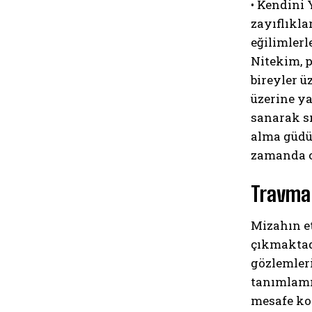
• Kendini
zayıflıkla
eğilimlerl
Nitekim, p
bireyler ü
üzerine ya
sanarak sı
alma güdüs
zamanda ci
Travma 
Mizahın et
çıkmaktad
gözlemleri
tanımlamış
mesafe koy