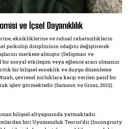
isi ve İçsel Dayanıklılık
rine, eksikliklerine ve ruhsal rahatsızlıkların
el psikoloji disiplininin odağını değiştirerek
luşlarını merkeze almıştır (Seligman ve
 bir sosyal etkileşim veya eğlence aracı olmanın
ritik bir bilişsel esneklik ve duygu düzenleme
zah, çevresel zorluklara karşı verilen pasif bir
arak işlev görmektedir (Samson ve Gross, 2012).
, onun bilişsel altyapısında yatmaktadır.
ımlardan biri Uyumsuzluk Teorisi’dir (Incongruity