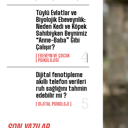
Tüylü Evlatlar ve
Biyolojik Ebeveynlik:
Neden Kedi ve Köpek
Sahibiyken Beynimiz
“Anne-Baba” Gibi
Çalışır?
EBEVEYN VE ÇOCUK
PSIKOLOJISI
Dijital fenotipleme
akıllı telefon verileri
ruh sağlığını tahmin
edebilir mi ?
DIJITAL PSIKOLOJI
SON YAZILAR