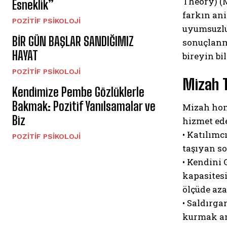
Theory) (M
Esneklik”
farkın ani
POZITIF PSIKOLOJI
uyumsuzlu
BİR GÜN BAŞLAR SANDIĞIMIZ
sonuçlanma
HAYAT
bireyin bi
POZITIF PSIKOLOJI
Mizah Ta
Kendimize Pembe Gözlüklerle
Bakmak: Pozitif Yanılsamalar ve
Mizah homo
Biz
hizmet ede
• Katılımc
POZITIF PSIKOLOJI
taşıyan so
• Kendini 
kapasitesi
ölçüde aza
• Saldırga
kurmak am