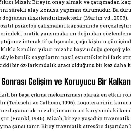
 Yıkıcı Mizah: Bireyin onay almak ve çatışmadan kaç
rını sürekli alay konusu yapması durumudur. Bu durum
e doğrudan ilişkilendirilmektedir (Martin vd., 2003).
ozitif psikoloji çalışmaları kapsamında gerçekleşti
zerindeki pratik yansımalarını doğrudan gözlemleme 
ptığımız interaktif çalışmada, çoğu kişinin gün içind
klıkla kendini yıkıcı mizaha başvurduğu gerçeğiyle 
üyle benlik saygılarını nasıl esnettiklerini fark etm
ddi bir öz-farkındalık aracı olduğunu bir kez daha k
Sonrası Gelişim ve Koruyucu Bir Kalka
kili bir başa çıkma mekanizması olarak en etkili rol
ır (Tedeschi ve Calhoun, 1996). Logoterapinin kuruc
ne dayanarak mizahı, insanın acı karşısındaki kendi
tır (Frankl, 1946). Mizah, bireye yaşadığı travmatik
ma şansı tanır. Birey travmatik stresöre dışarıdan ba