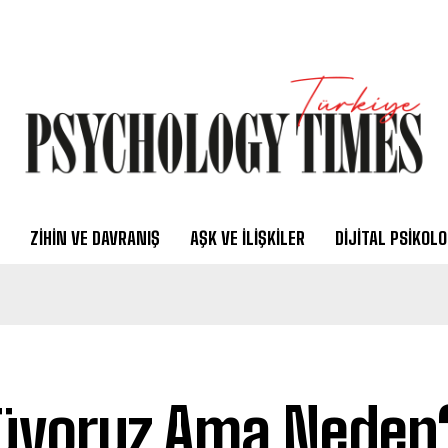
ZIHIN VE DAVRANIŞ
AŞK VE İLIŞKILER
DIJITAL PSIKOLO
üyoruz Ama Neden