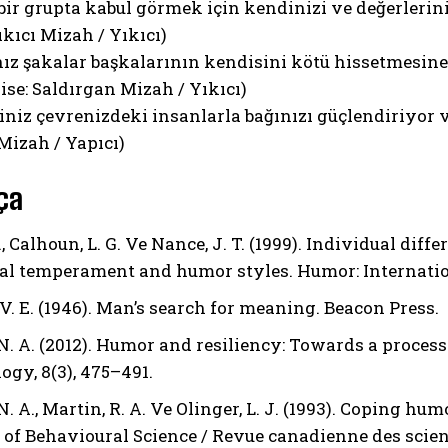
 bir grupta kabul görmek için kendinizi ve değerlerin
kıcı Mizah / Yıkıcı)
nız şakalar başkalarının kendisini kötü hissetmesi
ise: Saldırgan Mizah / Yıkıcı)
riniz çevrenizdeki insanlarla bağınızı güçlendiriyor
Mizah / Yapıcı)
ça
, Calhoun, L. G. Ve Nance, J. T. (1999). Individual dif
al temperament and humor styles. Humor: Internation
V. E. (1946). Man’s search for meaning. Beacon Press.
 N. A. (2012). Humor and resiliency: Towards a proces
ogy, 8(3), 475–491.
N. A., Martin, R. A. Ve Olinger, L. J. (1993). Coping h
 of Behavioural Science / Revue canadienne des scien