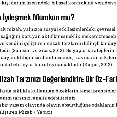
 kişi durum üzerindeki bilişsel kontrolünü yeniden sa
a İyileşmek Mümkün mü?
ak mizah, yalnızca sosyal etkileşimlerdeki çevresel f
 sağlığını koruyan aktif bir esneklik mekanizmasıdır 
ve kendini geliştiren mizah tarzlarını bilinçli bir d
dir (Samson ve Gross, 2012). Bu yapıcı stratejilerin 
 dayanıklılığın sürdürülmesinde, travmanın etkilerin
da belirleyici bir rol oynamaktadır (Kuiper, 2012).
izah Tarzınızı Değerlendirin: Bir Öz-Far
arda sıklıkla kullanılan ölçeklerin temel prensipl
anım tarzınızı analiz edebilirsiniz:
cı bir yaşam olayında olayın absürtlüğüne odaklanıp 
liştiren Mizah / Yapıcı)