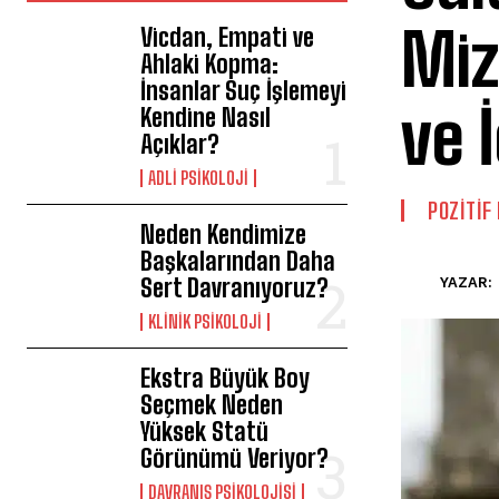
Miz
Vicdan, Empati ve
Ahlaki Kopma:
İnsanlar Suç İşlemeyi
ve 
Kendine Nasıl
Açıklar?
ADLI PSIKOLOJI
POZITIF
Neden Kendimize
Başkalarından Daha
Sert Davranıyoruz?
YAZAR:
KLINIK PSIKOLOJI
Ekstra Büyük Boy
Seçmek Neden
Yüksek Statü
Görünümü Veriyor?
DAVRANIŞ PSIKOLOJISI