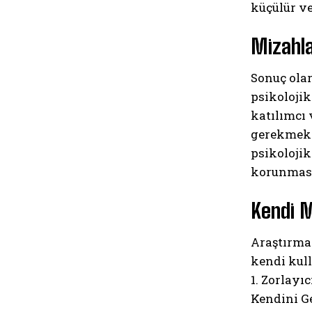
küçülür ve
Mizahl
Sonuç olar
psikolojik
katılımcı 
gerekmekte
psikolojik
korunmasın
Kendi M
Araştırmal
kendi kull
1. Zorlayı
Kendini Ge