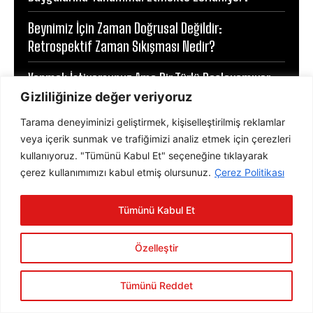
Beynimiz İçin Zaman Doğrusal Değildir:
Retrospektif Zaman Sıkışması Nedir?
Yapmak İstiyorsunuz Ama Bir Türlü Başlayamıyor
Musunuz? Olası Psikolojik Nedenler ve Başa Çıkma
Gizliliğinize değer veriyoruz
Yolları
Tarama deneyiminizi geliştirmek, kişiselleştirilmiş reklamlar
veya içerik sunmak ve trafiğimizi analiz etmek için çerezleri
Bir Yalan Bin Doğruyu Silebilir mi?
kullanıyoruz. "Tümünü Kabul Et" seçeneğine tıklayarak
çerez kullanımımızı kabul etmiş olursunuz.
Çerez Politikası
Tümünü Kabul Et
PSYCHOLOGY TIMES
Özelleştir
Tümünü Reddet
RUH SAĞLIĞI
TRAVMA VE BILINÇALTI
ZIHIN VE DAVRANIŞ