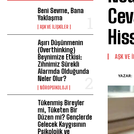
Cev
Beni Sevme, Bana
Yaklaşma
AŞK VE İLIŞKILER
His
Aşırı Düşünmenin
(Overthinking)
Beynimize Etkisi:
AŞK VE İ
Zihnimiz Sürekli
Alarmda Olduğunda
YAZAR:
Neler Olur?
NÖROPSIKOLOJI
Tükenmiş Bireyler
mi, Tüketen Bir
Düzen mi? Gençlerde
Gelecek Kaygısının
Psikolojik ve