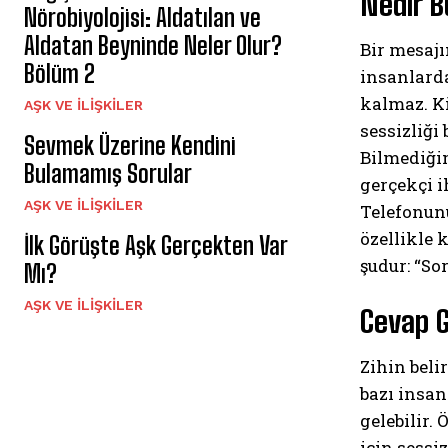
Nedir B
Nörobiyolojisi: Aldatılan ve
Aldatan Beyninde Neler Olur?
Bir mesaj
Bölüm 2
insanlarda
kalmaz. Ki
AŞK VE İLIŞKILER
sessizliği
Sevmek Üzerine Kendini
Bilmediğim
Bulamamış Sorular
gerçekçi i
AŞK VE İLIŞKILER
Telefonunu
özellikle 
İlk Görüşte Aşk Gerçekten Var
şudur: “So
Mı?
AŞK VE İLIŞKILER
Cevap 
Zihin beli
bazı insa
gelebilir.
için sessi