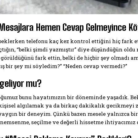
Mesajlara Hemen Cevap Gelmeyince Köt
beklerken telefonu kaç kez kontrol ettiğini hiç fark
tığın, “belki şimdi yazmıştır” diye düşündüğün oldu 
görüldüğünü fark ettin, belki de hiçbir şey olmadı a
ış bir şey mi söyledim?” “Neden cevap vermedi?”
 geliyor mu?
oğumuz bunu hayatımızın bir döneminde yaşadık. Be
i kişisel algılamak ya da birkaç dakikalık gecikmey
aygın bir deneyim. Çünkü bazen mesele yalnızca bir 
önemsenme, seçilme ve değerli hissetme ihtiyacımız 