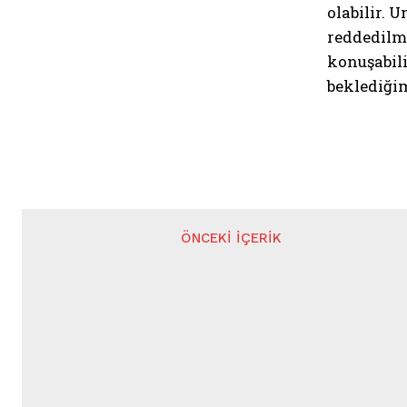
olabilir. 
reddedilm
konuşabili
beklediğim
ÖNCEKI İÇERIK