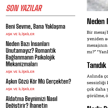
SON YAZILAR
Neden 
Beni Sevme, Bana Yaklaşma
Bir mesaj 
AŞK VE İLIŞKILER
yeniden aç
Neden Bazı İnsanları
mesajının 
Unutamayız? Romantik
mı?” “Yanl
Bağlanmanın Psikolojik
Mekanizmaları
Tanıdık
AŞK VE İLIŞKILER
Aslında ç
Aşkın Gözü Kör Mü Gerçekten?
sessizliğ
çok daha y
AŞK VE İLIŞKILER
görülme, 
Aldatma Beynimizi Nasıl
Değiştirir? İhanetin