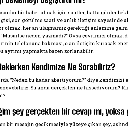
sanlar bir haber almak için saatler, hatta günler be
lgisi, son görülme saati ve anlık iletişim sayesinde ul
or olmak, her an ulaşmamız gerektiği anlamına gelm
 “Müsaitse neden yazmadı?” Oysa çevrimiçi olmak, du
Birinin telefonuna bakması, o an iletişim kuracak en
bu ayrımı yapmakta bazen zorlanabilir.
eklerken Kendimize Ne Sorabiliriz?
rda “Neden bu kadar abartıyorum?” diye kendimizi el
eneyebiliriz: Şu anda gerçekten ne hissediyorum? Kı
mi?
ğim şey gerçekten bir cevap mı, yoks
en bir mesajın gecikmesiyle yüzeye çıkan şey, aslın