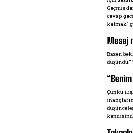
Geçmiş den
cevap gec
kalmak” gi
Mesaj m
Bazen bekl
düşündü.” 
“Benim 
Çünkü iliş
inançların
düşünceler
kendisinde
Teknolo