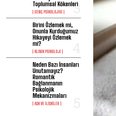
Toplumsal Kökenleri
GENÇ PSIKOLOJISI
Birini Özlemek mi,
Onunla Kurduğumuz
Hikayeyi Özlemek
mi?
KLINIK PSIKOLOJI
Neden Bazı İnsanları
Unutamayız?
Romantik
Bağlanmanın
Psikolojik
Mekanizmaları
AŞK VE İLIŞKILER