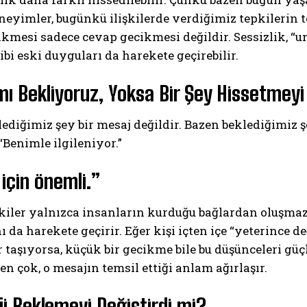
eyimler, bugünkü ilişkilerde verdiğimiz tepkilerin to
ikmesi sadece cevap gecikmesi değildir. Sessizlik, 
bi eski duyguları da harekete geçirebilir.
ı Bekliyoruz, Yoksa Bir Şey Hissetmeyi
ediğimiz şey bir mesaj değildir. Bazen beklediğimiz ş
“Benimle ilgileniyor.”
için önemli.”
kiler yalnızca insanların kurduğu bağlardan oluşmaz
ı da harekete geçirir. Eğer kişi içten içe “yeterince d
 taşıyorsa, küçük bir gecikme bile bu düşünceleri güç
n çok, o mesajın temsil ettiği anlam ağırlaşır.
ji Beklemeyi Değiştirdi mi?