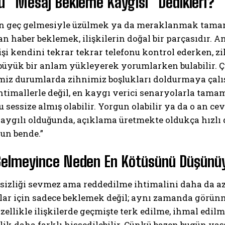
u “Mesaj Bekleme Kaygısı” Dedikleri?
ın geç gelmesiyle üzülmek ya da meraklanmak tama
n haber beklemek, ilişkilerin doğal bir parçasıdır. A
şi kendini tekrar tekrar telefonu kontrol ederken, z
 büyük bir anlam yükleyerek yorumlarken bulabilir. 
iz durumlarda zihnimiz boşlukları doldurmaya çalışı
htimallerle değil, en kaygı verici senaryolarla tamaml
ABONE OL
 sessize almış olabilir. Yorgun olabilir ya da o an ce
kaygılı olduğunda, açıklama üretmekte oldukça hızlı
Gizlilik politikasını
okudum, onaylıyorum.
run bende.”
Gelmeyince Neden En Kötüsünü Düşünü
rsizliği sevmez ama reddedilme ihtimalini daha da a
nlar için sadece beklemek değil; aynı zamanda görü
 Özellikle ilişkilerde geçmişte terk edilme, ihmal edi
zlik daha farklı hissedilebilir. Çünkü bazen bugün ya