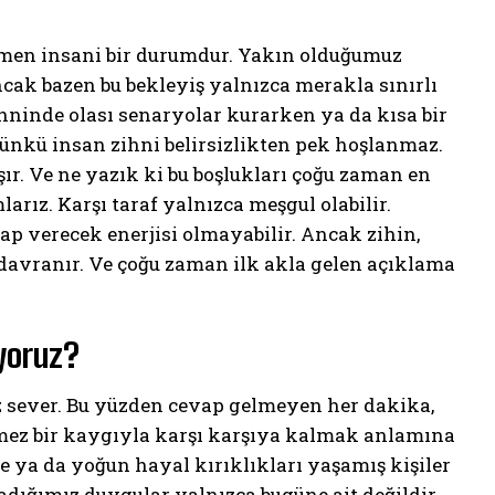
men insani bir durumdur. Yakın olduğumuz
ncak bazen bu bekleyiş yalnızca merakla sınırlı
ihninde olası senaryolar kurarken ya da kısa bir
Çünkü insan zihni belirsizlikten pek hoşlanmaz.
r. Ve ne yazık ki bu boşlukları çoğu zaman en
arız. Karşı taraf yalnızca meşgul olabilir.
vap verecek enerjisi olmayabilir. Ancak zihin,
 davranır. Ve çoğu zaman ilk akla gelen açıklama
yoruz?
z sever. Bu yüzden cevap gelmeyen her dakika,
nmez bir kaygıyla karşı karşıya kalmak anlamına
lme ya da yoğun hayal kırıklıkları yaşamış kişiler
şadığımız duygular yalnızca bugüne ait değildir.