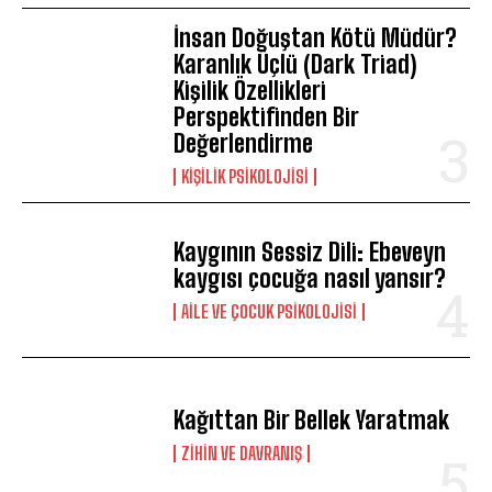
İnsan Doğuştan Kötü Müdür?
Karanlık Üçlü (Dark Triad)
Kişilik Özellikleri
Perspektifinden Bir
Değerlendirme
KIŞILIK PSIKOLOJISI
Kaygının Sessiz Dili: Ebeveyn
ABONE OL
kaygısı çocuğa nasıl yansır?
AILE VE ÇOCUK PSIKOLOJISI
Gizlilik politikasını
okudum, onaylıyorum.
Kağıttan Bir Bellek Yaratmak
⁠ZIHIN VE DAVRANIŞ