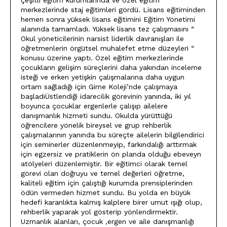
çeşitli eğitim kurumlarında ve özel eğitim
merkezlerinde staj eğitimleri gördü. Lisans eğitiminden
hemen sonra yüksek lisans eğitimini Eğitim Yönetimi
alanında tamamladı. Yüksek lisans tez çalışmasını “
Okul yöneticilerinin narsist liderlik davranışları ile
öğretmenlerin örgütsel muhalefet etme düzeyleri “
konusu üzerine yaptı. Özel eğitim merkezlerinde
çocukların gelişim süreçlerini daha yakından inceleme
isteği ve erken yetişkin çalışmalarına daha uygun
ortam sağladığı için Girne Koleji’nde çalışmaya
başladıÜstlendiği idarecilik görevinin yanında, iki yıl
boyunca çocuklar ergenlerle çalışıp ailelere
danışmanlık hizmeti sundu. Okulda yürüttüğü
öğrencilere yönelik bireysel ve grup rehberlik
çalışmalarının yanında bu süreçte ailelerin bilgilendirici
için seminerler düzenlenmeyip, farkındalığı arttırmak
için egzersiz ve pratiklerin ön planda olduğu ebeveyn
atölyeleri düzenlemiştir. Bir eğitimci olarak temel
görevi olan doğruyu ve temel değerleri öğretme,
kaliteli eğitim için çalıştığı kurumda prensiplerinden
ödün vermeden hizmet sundu. Bu yolda en büyük
hedefi karanlıkta kalmış kalplere birer umut ışığı olup,
rehberlik yaparak yol gösterip yönlendirmektir.
Uzmanlık alanları, çocuk ,ergen ve aile danışmanlığı