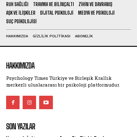
RUH SAĞLIĞI
TRAVMA VE BILINÇALTI
ZIHIN VE DAVRANIŞ
AŞK VE İLIŞKILER
DIJITAL PSIKOLOJI
MEDYA VE PSIKOLOJI
SUÇ PSIKOLOJISI
HAKKIMIZDA
GIZLILIK POLITIKASI
ABONELIK
HAKKIMIZDA
Psychology Times Türkiye ve Birleşik Krallık
merkezli uluslararası bir psikoloji platformudur.
SON YAZILAR