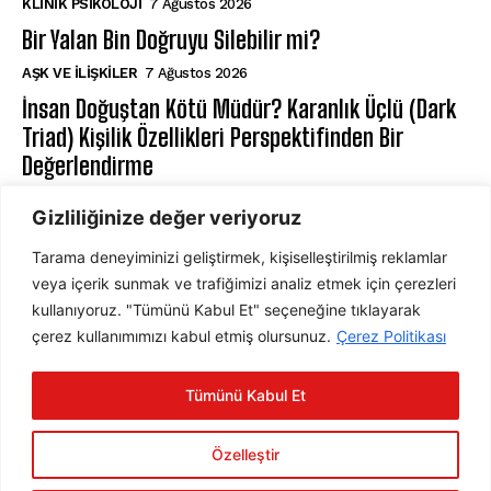
KLINIK PSIKOLOJI
7 Ağustos 2026
Bir Yalan Bin Doğruyu Silebilir mi?
AŞK VE İLIŞKILER
7 Ağustos 2026
İnsan Doğuştan Kötü Müdür? Karanlık Üçlü (Dark
Triad) Kişilik Özellikleri Perspektifinden Bir
Değerlendirme
KIŞILIK PSIKOLOJISI
7 Ağustos 2026
Gizliliğinize değer veriyoruz
Tarama deneyiminizi geliştirmek, kişiselleştirilmiş reklamlar
ABONE OL
veya içerik sunmak ve trafiğimizi analiz etmek için çerezleri
kullanıyoruz. "Tümünü Kabul Et" seçeneğine tıklayarak
çerez kullanımımızı kabul etmiş olursunuz.
Çerez Politikası
ABONE OL
Tümünü Kabul Et
Gizlilik Politikasını
okudum, onaylıyorum.
Özelleştir