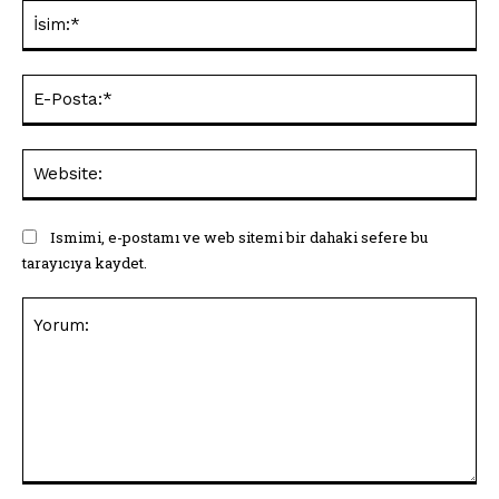
İsi
E-
Pos
Web
Ismimi, e-postamı ve web sitemi bir dahaki sefere bu
tarayıcıya kaydet.
Yorum: