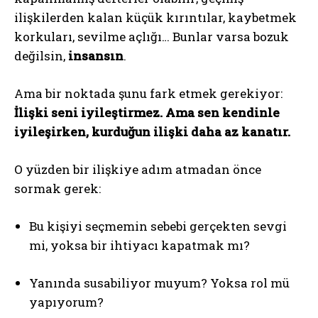
ilişkilerden kalan küçük kırıntılar, kaybetmek
korkuları, sevilme açlığı… Bunlar varsa bozuk
ABONE OL
değilsin,
insansın
.
Gizlilik politikasını
okudum, onaylıyorum.
Ama bir noktada şunu fark etmek gerekiyor:
İlişki seni iyileştirmez. Ama sen kendinle
iyileşirken, kurduğun ilişki daha az kanatır.
O yüzden bir ilişkiye adım atmadan önce
sormak gerek:
Bu kişiyi seçmemin sebebi gerçekten sevgi
mi, yoksa bir ihtiyacı kapatmak mı?
Yanında susabiliyor muyum? Yoksa rol mü
yapıyorum?