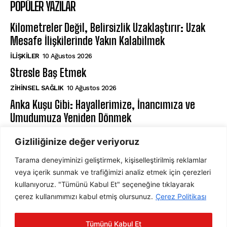
POPÜLER YAZILAR
Kilometreler Değil, Belirsizlik Uzaklaştırır: Uzak
Mesafe İlişkilerinde Yakın Kalabilmek
İLIŞKILER
10 Ağustos 2026
Stresle Baş Etmek
ZIHINSEL SAĞLIK
10 Ağustos 2026
Anka Kuşu Gibi: Hayallerimize, İnancımıza ve
Umudumuza Yeniden Dönmek
⁠ZIHIN VE DAVRANIŞ
10 Ağustos 2026
Gizliliğinize değer veriyoruz
Tarama deneyiminizi geliştirmek, kişiselleştirilmiş reklamlar
ABONE OL
veya içerik sunmak ve trafiğimizi analiz etmek için çerezleri
kullanıyoruz. "Tümünü Kabul Et" seçeneğine tıklayarak
çerez kullanımımızı kabul etmiş olursunuz.
Çerez Politikası
ABONE OL
Tümünü Kabul Et