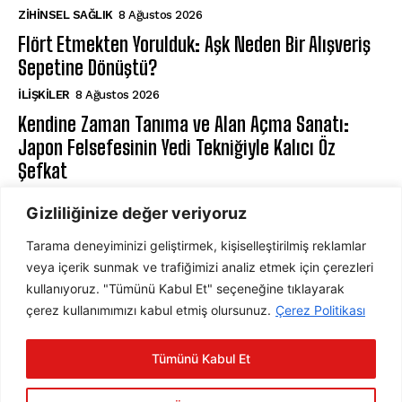
ZIHINSEL SAĞLIK
8 Ağustos 2026
Flört Etmekten Yorulduk: Aşk Neden Bir Alışveriş
Sepetine Dönüştü?
İLIŞKILER
8 Ağustos 2026
Kendine Zaman Tanıma ve Alan Açma Sanatı:
Japon Felsefesinin Yedi Tekniğiyle Kalıcı Öz
Şefkat
BILIŞSEL DAVRANIŞÇI TERAPI
8 Ağustos 2026
Gizliliğinize değer veriyoruz
Tarama deneyiminizi geliştirmek, kişiselleştirilmiş reklamlar
ABONE OL
veya içerik sunmak ve trafiğimizi analiz etmek için çerezleri
kullanıyoruz. "Tümünü Kabul Et" seçeneğine tıklayarak
çerez kullanımımızı kabul etmiş olursunuz.
Çerez Politikası
ABONE OL
Tümünü Kabul Et
Gizlilik Politikasını
okudum, onaylıyorum.