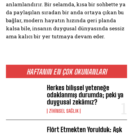
anlamlandırır. Bir selamda, kısa bir sohbette ya
da paylaşılan sıradan bir anda ortaya çıkan bu
bağlar, modern hayatın hızında geri planda
kalsa bile, insanın duygusal dünyasında sessiz
ama kalıcı bir yer tutmaya devam eder.
HAFTANIN EN ÇOK OKUNANLARI
ABONE OL
Herkes bilişsel yeteneğe
Gizlilik politikasını
okudum, onaylıyorum.
odaklanmış durumda; peki ya
duygusal zekâmız?
ZIHINSEL SAĞLIK
Flört Etmekten Yorulduk: Aşk