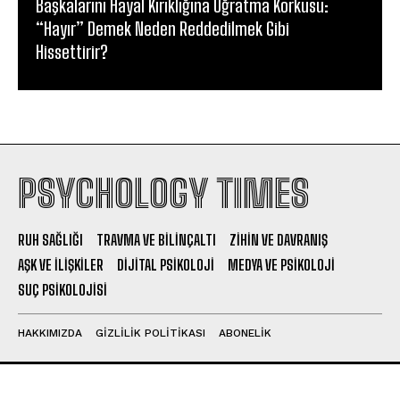
Başkalarını Hayal Kırıklığına Uğratma Korkusu:
“Hayır” Demek Neden Reddedilmek Gibi
Hissettirir?
PSYCHOLOGY TIMES
RUH SAĞLIĞI
TRAVMA VE BILINÇALTI
ZIHIN VE DAVRANIŞ
AŞK VE İLIŞKILER
DIJITAL PSIKOLOJI
MEDYA VE PSIKOLOJI
SUÇ PSIKOLOJISI
HAKKIMIZDA
GIZLILIK POLITIKASI
ABONELIK