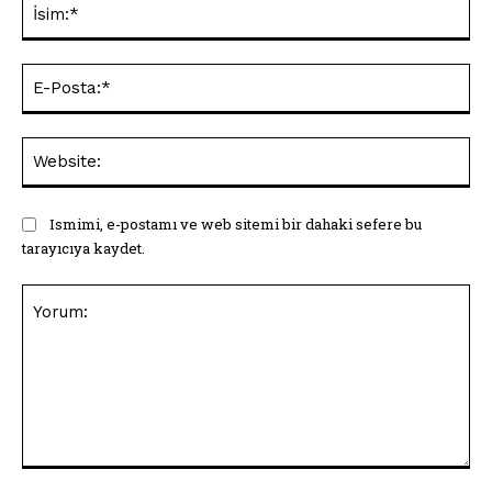
İsi
E-
Pos
Web
Ismimi, e-postamı ve web sitemi bir dahaki sefere bu
tarayıcıya kaydet.
Yorum: