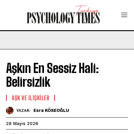
Aşkın En Sessiz Hali:
Belirsizlik
AŞK VE İLIŞKILER
Esra KÖSEOĞLU
YAZAR:
28 Mayıs 2026