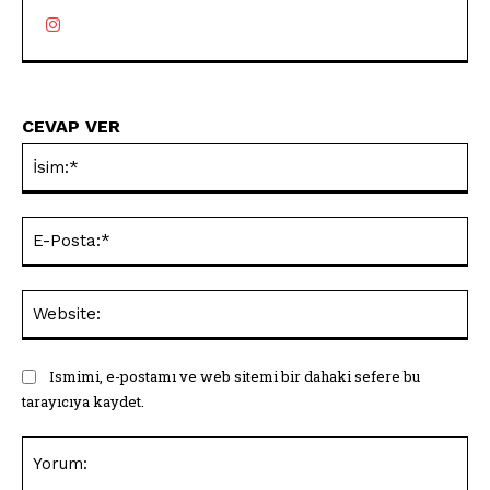
CEVAP VER
İsi
E-
Pos
Web
Ismimi, e-postamı ve web sitemi bir dahaki sefere bu
tarayıcıya kaydet.