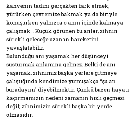
kahvenin tadını gerçekten fark etmek,
yürürken çevremize bakmak ya da biriyle
konuşurken yalnızca o anın içinde kalmaya
çalışmak… Küçük görünen bu anlar, zihnin
sürekli geleceğe uzanan hareketini
ABONE OL
yavaşlatabilir.
Bulunduğu anı yaşamak her düşünceyi
Gizlilik politikasını
okudum, onaylıyorum.
susturmak anlamına gelmez. Belki de anı
yaşamak, zihnimiz başka yerlere gitmeye
çalıştığında kendimize yumuşakça “şu an
buradayım” diyebilmektir. Çünkü bazen hayatı
kaçırmamızın nedeni zamanın hızlı geçmesi
değil; zihnimizin sürekli başka bir yerde
olmasıdır.