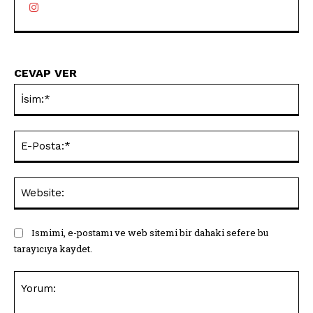
CEVAP VER
İsi
E-
Pos
Web
Ismimi, e-postamı ve web sitemi bir dahaki sefere bu
tarayıcıya kaydet.