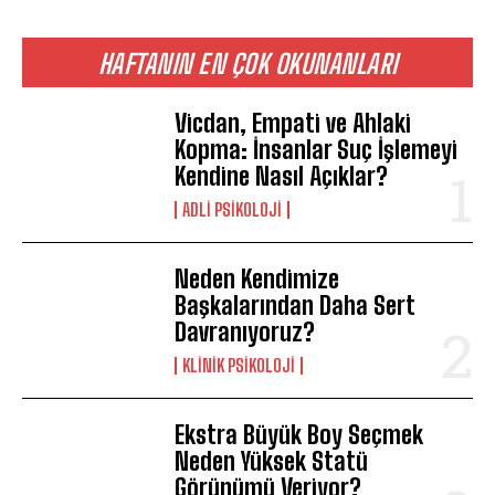
Gizlilik politikasını
okudum, onaylıyorum.
HAFTANIN EN ÇOK OKUNANLARI
Vicdan, Empati ve Ahlaki
Kopma: İnsanlar Suç İşlemeyi
Kendine Nasıl Açıklar?
ADLI PSIKOLOJI
Neden Kendimize
Başkalarından Daha Sert
Davranıyoruz?
KLINIK PSIKOLOJI
Ekstra Büyük Boy Seçmek
Neden Yüksek Statü
Görünümü Veriyor?