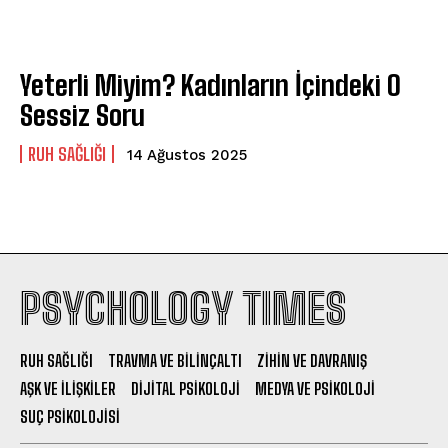
Yeterli Miyim? Kadınların İçindeki O
Sessiz Soru
⁠RUH SAĞLIĞI
14 Ağustos 2025
PSYCHOLOGY TIMES
RUH SAĞLIĞI
TRAVMA VE BILINÇALTI
ZIHIN VE DAVRANIŞ
AŞK VE İLIŞKILER
DIJITAL PSIKOLOJI
MEDYA VE PSIKOLOJI
SUÇ PSIKOLOJISI