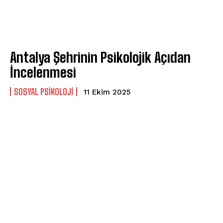
Antalya Şehrinin Psikolojik Açıdan
İncelenmesi
ABONE OL
SOSYAL PSIKOLOJI
11 Ekim 2025
Gizlilik politikasını
okudum, onaylıyorum.