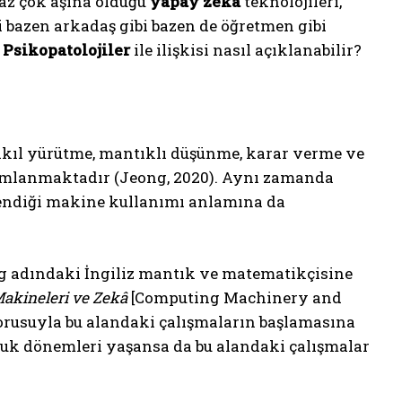
 az çok aşina olduğu
yapay zekâ
teknolojileri,
bi bazen arkadaş gibi bazen de öğretmen gibi
?
Psikopatolojiler
ile ilişkisi nasıl açıklanabilir?
 akıl yürütme, mantıklı düşünme, karar verme ve
anımlanmaktadır (Jeong, 2020). Aynı zamanda
lendiği makine kullanımı anlamına da
ing adındaki İngiliz mantık ve matematikçisine
Makineleri ve Zekâ
[Computing Machinery and
sorusuyla bu alandaki çalışmaların başlamasına
luk dönemleri yaşansa da bu alandaki çalışmalar