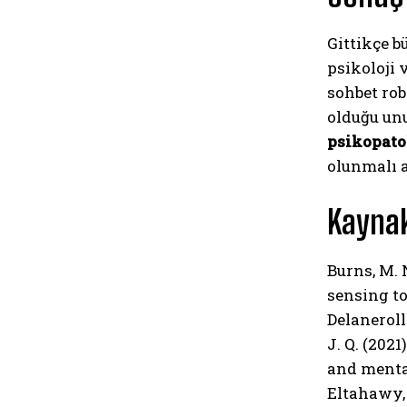
Gittikçe 
psikoloji 
sohbet rob
olduğu unu
psikopato
olunmalı a
Kaynak
Burns, M. N
sensing to
Delanerolle
J. Q. (202
and menta
Eltahawy, 