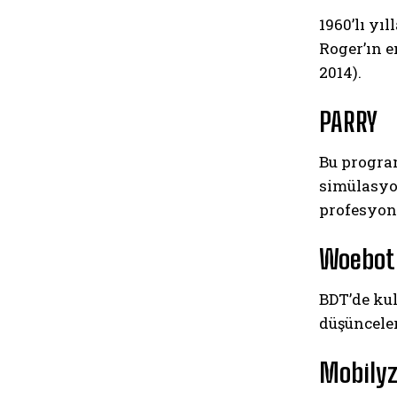
1960’lı yı
Roger’ın e
2014).
PARRY
Bu program
simülasyon
profesyone
Woebot
BDT’de ku
düşüncele
Mobily