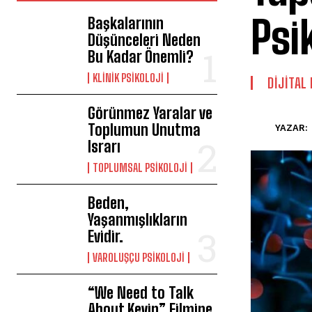
Psik
Başkalarının
Düşünceleri Neden
Bu Kadar Önemli?
KLINIK PSIKOLOJI
DIJITAL
Görünmez Yaralar ve
Toplumun Unutma
YAZAR:
Israrı
TOPLUMSAL PSIKOLOJI
Beden,
Yaşanmışlıkların
Evidir.
VAROLUŞÇU PSIKOLOJI
“We Need to Talk
About Kevin” Filmine