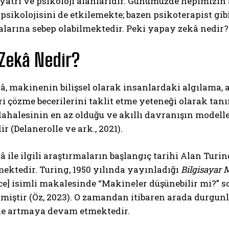
iyatri ve psikoloji alanlarıdır. Günümüzde hepimizin
 psikolojisini de etkilemekte; bazen psikoterapist gi
alarına sebep olabilmektedir. Peki yapay zekâ nedir
Zekâ Nedir?
â, makinenin bilişsel olarak insanlardaki algılama,
ri çözme becerilerini taklit etme yeteneği olarak t
ahalesinin en az olduğu ve akıllı davranışın model
r (Delanerolle ve ark., 2021).
 ile ilgili araştırmaların başlangıç tarihi Alan Tur
ektedir. Turing, 1950 yılında yayınladığı
Bilgisayar 
ce] isimli makalesinde “Makineler düşünebilir mi?” 
miştir (Öz, 2023). O zamandan itibaren arada durgun
 artmaya devam etmektedir.