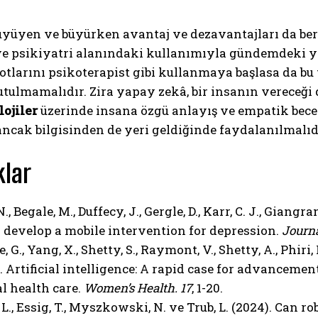
büyüyen ve büyürken avantaj ve dezavantajları da be
ve psikiyatri alanındaki kullanımıyla gündemdeki ye
otlarını psikoterapist gibi kullanmaya başlasa da bu 
tulmamalıdır. Zira yapay zekâ, bir insanın vereceği
lojiler
üzerinde insana özgü anlayış ve empatik bece
ncak bilgisinden de yeri geldiğinde faydalanılmalıd
lar
., Begale, M., Duffecy, J., Gergle, D., Karr, C. J., Giang
 develop a mobile intervention for depression.
Journa
, G., Yang, X., Shetty, S., Raymont, V., Shetty, A., Phiri
1). Artificial intelligence: A rapid case for advancem
l health care.
Women’s Health. 17
, 1-20.
L., Essig, T., Myszkowski, N. ve Trub, L. (2024). Can 