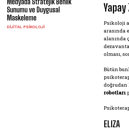
Medyada Stratejik Benlik
Yapay 
Sunumu ve Duygusal
Maskeleme
Psikoloji 
DIJITAL PSIKOLOJI
arasında e
alanında ç
dezavanta
olması, so
Bütün bun
psikotera
doğrudan h
robotları
p
Psikoterap
ELIZA