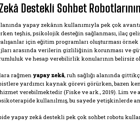
Zekâ Destekli Sohbet Robotlarının P
alanında yapay zekânın kullanımıyla pek çok avantaj
rken teşhis, psikolojik desteğin sağlanması, ilaç gel
alışanlar için eğitim programları oluşturması örnek o
jları arasında verilerin gizliliğinin korunması ve 
rumluluk ve hesap verebilirlik konularının belirsiz ol
ABONE OL
lara rağmen
yapay zekâ
, ruh sağlığı alanında gittik
Gizlilik politikasını
okudum, onaylıyorum.
pistlere yardımcı kaynak görevi görürken, bazen ken
izmet verebilmektedir (Fiske ve ark., 2019). Lim ve 
sikoterapide kullanılmış, bu sayede yetişkinlerde a
ide yapay zekâ destekli pek çok sohbet robotu kulla