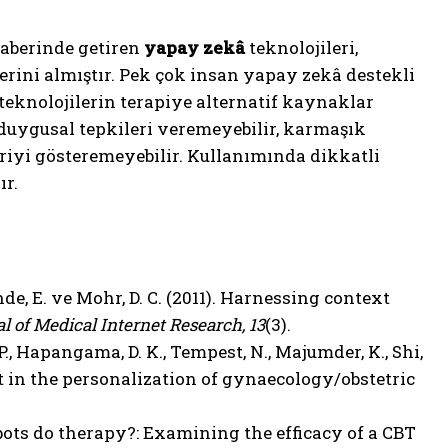
raberinde getiren
yapay zekâ
teknolojileri,
rini almıştır. Pek çok insan yapay zekâ destekli
teknolojilerin terapiye alternatif kaynaklar
 duygusal tepkileri veremeyebilir, karmaşık
riyi gösteremeyebilir. Kullanımında dikkatli
ır.
rande, E. ve Mohr, D. C. (2011). Harnessing context
l of Medical Internet Research, 13
(3).
, P., Hapangama, D. K., Tempest, N., Majumder, K., Shi,
ent in the personalization of gynaecology/obstetric
robots do therapy?: Examining the efficacy of a CBT