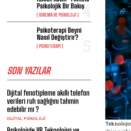
Psikolojik Bir Bakış
SINEMA VE PSIKOLOJI
Psikoterapi Beyni
Nasıl Değiştirir?
PSIKOTERAPI
SON YAZILAR
Dijital fenotipleme akıllı telefon
verileri ruh sağlığını tahmin
edebilir mi ?
DIJITAL PSIKOLOJI
Teknolojin
Psikolojide VR Teknolojisi ve