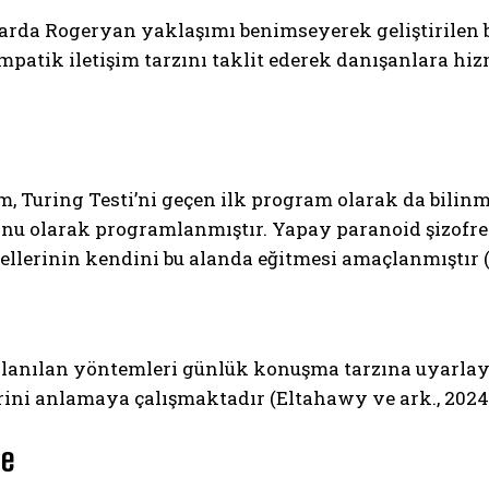
llarda Rogeryan yaklaşımı benimseyerek geliştirilen 
mpatik iletişim tarzını taklit ederek danışanlara h
, Turing Testi’ni geçen ilk program olarak da bilinm
u olarak programlanmıştır. Yapay paranoid şizofreni
llerinin kendini bu alanda eğitmesi amaçlanmıştır (
llanılan yöntemleri günlük konuşma tarzına uyarlaya
rini anlamaya çalışmaktadır (Eltahawy ve ark., 2024
ze