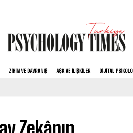
ZIHIN VE DAVRANIŞ
AŞK VE İLIŞKILER
DIJITAL PSIKOLO
ay Zekânın