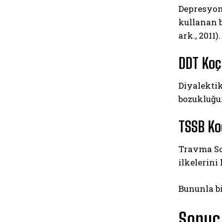
Depresyon 
kullanan b
ark., 2011).
DDT Ko
Diyalektik
bozukluğun
TSSB Ko
Travma So
ilkelerini
Bununla b
Sonuç