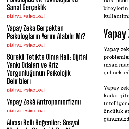
ikisi psik
Sanal Gerçeklik
bireylerin
kullanılm
DIJITAL PSIKOLOJI
Yapay Zeka Gerçekten
Yapay 
Psikologların Yerini Alabilir Mi?
DIJITAL PSIKOLOJI
Yapay zek
Sürekli Tetikte Olma Hali: Dijital
problemle
Yankı Odaları ve Kriz
insan müd
Yorgunluğunun Psikolojik
gelmektedi
Belirtileri
Yapay zekâ
DIJITAL PSIKOLOJI
kadar gitm
Yapay Zekâ Antropomorfizmi
Intelligen
öncülük et
DIJITAL PSIKOLOJI
günümüzde
Alıcısı Belli Beğeniler: Sosyal