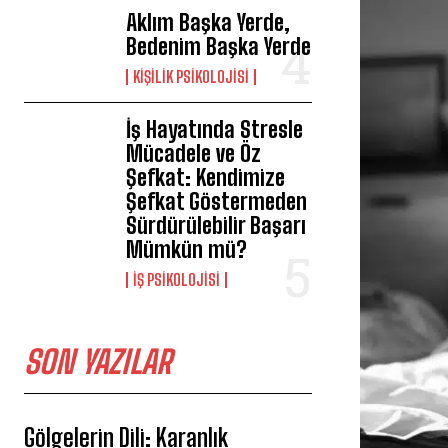
Aklım Başka Yerde,
Bedenim Başka Yerde
KIŞILIK PSIKOLOJISI
İş Hayatında Stresle
Mücadele ve Öz
Şefkat: Kendimize
Şefkat Göstermeden
Sürdürülebilir Başarı
Mümkün mü?
İŞ PSIKOLOJISI
SON YAZILAR
Gölgelerin Dili: Karanlık