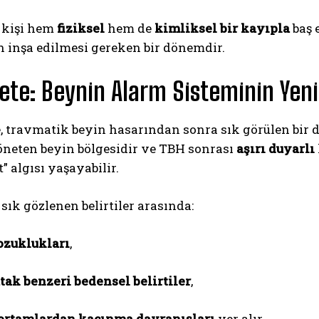
e kişi hem
fiziksel
hem de
kimliksel bir kayıpla
baş 
 inşa edilmesi gereken bir dönemdir.
ete: Beynin Alarm Sisteminin Yen
 travmatik beyin hasarından sonra sık görülen bir di
öneten beyin bölgesidir ve TBH sonrası
aşırı duyarlı
t” algısı yaşayabilir.
 sık gözlenen belirtiler arasında:
ozuklukları
,
tak benzeri bedensel belirtiler
,
ortamlardan kaçınma davranışları
yer alır.