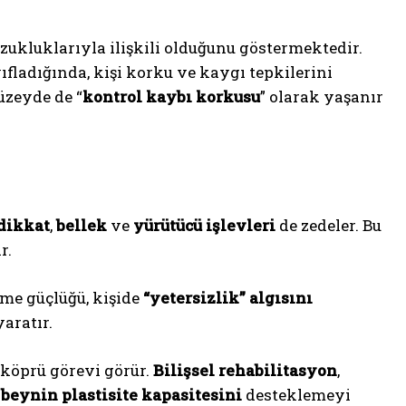
zukluklarıyla ilişkili olduğunu göstermektedir.
ıfladığında, kişi korku ve kaygı tepkilerini
üzeyde de “
kontrol kaybı korkusu
” olarak yaşanır
dikkat
,
bellek
ve
yürütücü işlevleri
de zedeler. Bu
r.
me güçlüğü, kişide
“yetersizlik” algısını
aratır.
 köprü görevi görür.
Bilişsel rehabilitasyon
,
e
beynin plastisite kapasitesini
desteklemeyi