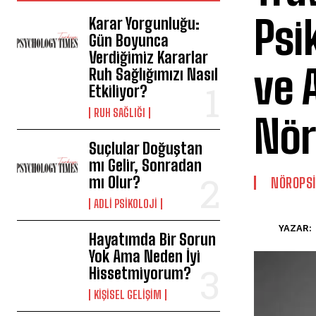
Psi
Karar Yorgunluğu:
Gün Boyunca
Verdiğimiz Kararlar
ve 
Ruh Sağlığımızı Nasıl
Etkiliyor?
⁠RUH SAĞLIĞI
Nör
Suçlular Doğuştan
mı Gelir, Sonradan
mı Olur?
NÖROPSI
ADLI PSIKOLOJI
YAZAR:
Hayatımda Bir Sorun
Yok Ama Neden İyi
Hissetmiyorum?
KIŞISEL GELIŞIM