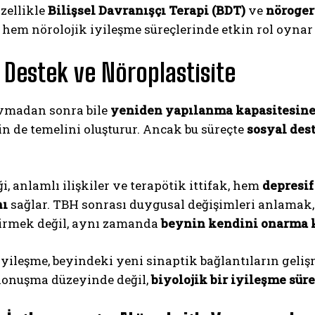
Özellikle
Bilişsel Davranışçı Terapi (BDT)
ve
nöroger
 hem nörolojik iyileşme süreçlerinde etkin rol oynar
 Destek ve Nöroplastisite
avmadan sonra bile
yeniden yapılanma kapasitesin
n de temelini oluşturur. Ancak bu süreçte
sosyal des
ği, anlamlı ilişkiler ve terapötik ittifak, hem
depresif
nı
sağlar. TBH sonrası duygusal değişimleri anlamak
irmek değil, aynı zamanda
beynin kendini onarma 
yileşme, beyindeki yeni sinaptik bağlantıların gelişm
konuşma düzeyinde değil,
biyolojik bir iyileşme süre