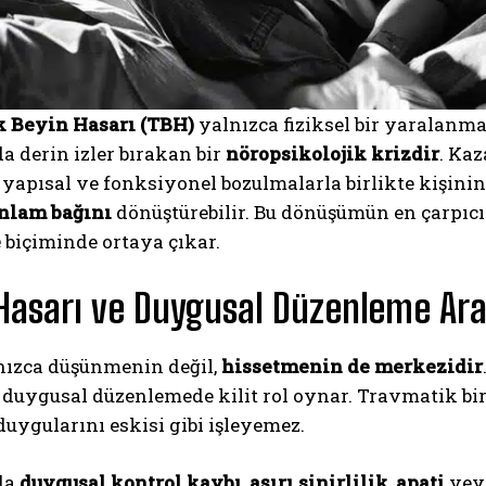
 Beyin Hasarı (TBH)
yalnızca fiziksel bir yaralanma 
 derin izler bırakan bir
nöropsikolojik krizdir
. Kaz
yapısal ve fonksiyonel bozulmalarla birlikte kişini
nlam bağını
dönüştürebilir. Bu dönüşümün en çarpıcı 
e
biçiminde ortaya çıkar.
Hasarı ve Duygusal Düzenleme Ara
nızca düşünmenin değil,
hissetmenin de merkezidir
, duygusal düzenlemede kilit rol oynar. Travmatik bir
 duygularını eskisi gibi işleyemez.
da
duygusal kontrol kaybı
,
aşırı sinirlilik
,
apati
ve