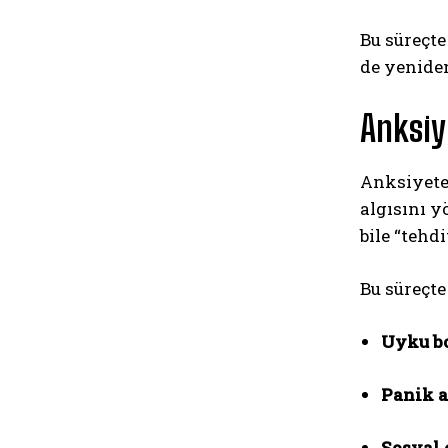
Bu süreçt
de yeniden
Anksiy
Anksiyete,
algısını y
bile “tehdi
Bu süreçte
Uyku b
Panik a
Sosyal 