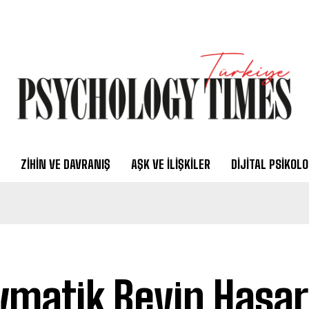
ZIHIN VE DAVRANIŞ
AŞK VE İLIŞKILER
DIJITAL PSIKOLO
vmatik Beyin Hasar