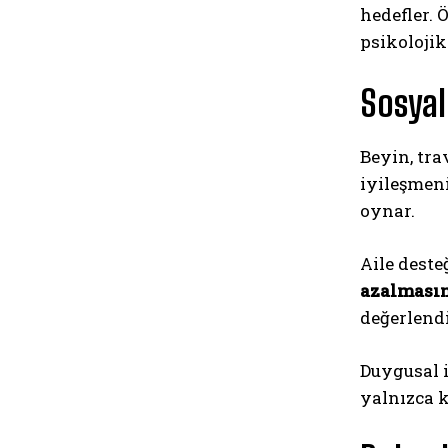
hedefler. 
psikolojik
Sosyal
Beyin, tr
iyileşmeni
oynar.
Aile deste
azalması
değerlend
Duygusal i
yalnızca 