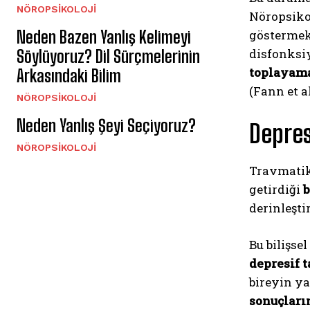
NÖROPSIKOLOJI
Nöropsikol
Neden Bazen Yanlış Kelimeyi
göstermekt
disfonksi
Söylüyoruz? Dil Sürçmelerinin
toplayam
Arkasındaki Bilim
(Fann et al
NÖROPSIKOLOJI
Neden Yanlış Şeyi Seçiyoruz?
Depres
NÖROPSIKOLOJI
Travmatik
getirdiği
b
derinleştir
Bu bilişse
depresif t
bireyin ya
sonuçları