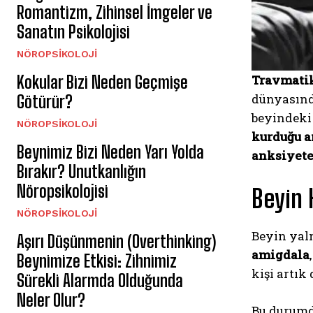
Romantizm, Zihinsel İmgeler ve
Sanatın Psikolojisi
NÖROPSIKOLOJI
Kokular Bizi Neden Geçmişe
Travmatik
dünyasında
Götürür?
beyindeki 
NÖROPSIKOLOJI
kurduğu a
Beynimiz Bizi Neden Yarı Yolda
anksiyet
Bırakır? Unutkanlığın
Nöropsikolojisi
Beyin 
NÖROPSIKOLOJI
Beyin yal
Aşırı Düşünmenin (Overthinking)
amigdala
Beynimize Etkisi: Zihnimiz
kişi artık
Sürekli Alarmda Olduğunda
Neler Olur?
Bu durum