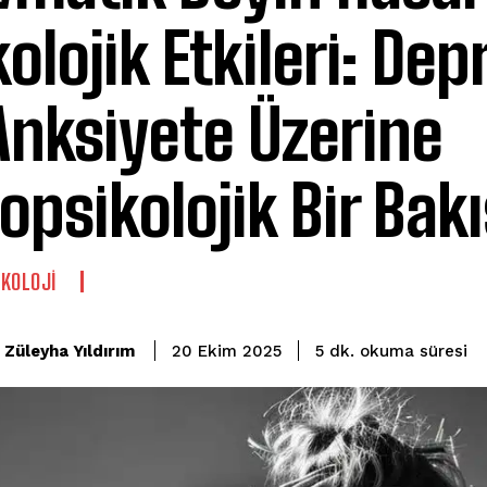
kolojik Etkileri: De
Anksiyete Üzerine
opsikolojik Bir Bakı
KOLOJI
okuma süresi
Züleyha Yıldırım
5
dk.
20 Ekim 2025