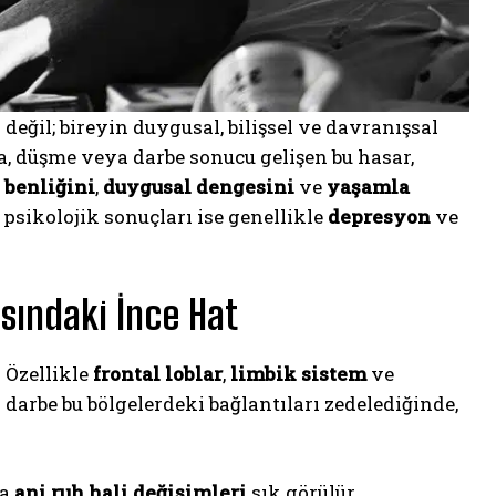
değil; bireyin duygusal, bilişsel ve davranışsal
a, düşme veya darbe sonucu gelişen bu hasar,
n
benliğini
,
duygusal dengesini
ve
yaşamla
psikolojik sonuçları ise genellikle
depresyon
ve
sındaki İnce Hat
. Özellikle
frontal loblar
,
limbik sistem
ve
 darbe bu bölgelerdeki bağlantıları zedelediğinde,
ya
ani ruh hali değişimleri
sık görülür.