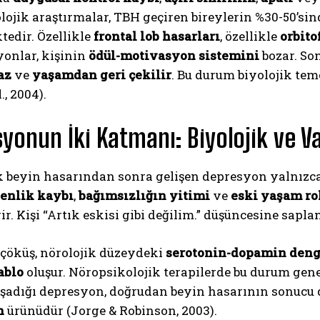
ojik araştırmalar, TBH geçiren bireylerin %30-50’si
edir. Özellikle
frontal lob hasarları
, özellikle
orbito
yonlar, kişinin
ödül-motivasyon sistemini
bozar. So
az
ve
yaşamdan geri çekilir
. Bu durum biyolojik tem
., 2004).
yonun İki Katmanı: Biyolojik ve V
ABONE OL
 beyin hasarından sonra gelişen depresyon yalnızca 
Gizlilik politikasını
okudum, onaylıyorum.
enlik kaybı
,
bağımsızlığın yitimi
ve
eski yaşam ro
ir. Kişi “Artık eskisi gibi değilim.” düşüncesine saplan
l çöküş, nörolojik düzeydeki
serotonin-dopamin deng
ablo
oluşur. Nöropsikolojik terapilerde bu durum gen
şadığı depresyon, doğrudan beyin hasarının sonucu d
n
ürünüdür (Jorge & Robinson, 2003).