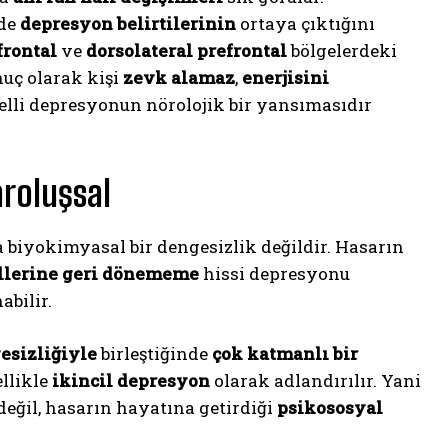
nde
depresyon belirtilerinin
ortaya çıktığını
frontal
ve
dorsolateral prefrontal
bölgelerdeki
nuç olarak kişi
zevk alamaz
,
enerjisini
elli depresyonun nörolojik bir yansımasıdır
aroluşsal
biyokimyasal bir dengesizlik değildir. Hasarın
llerine geri dönememe
hissi depresyonu
abilir.
esizliğiyle
birleştiğinde
çok katmanlı bir
ellikle
ikincil depresyon
olarak adlandırılır. Yani
eğil, hasarın hayatına getirdiği
psikososyal