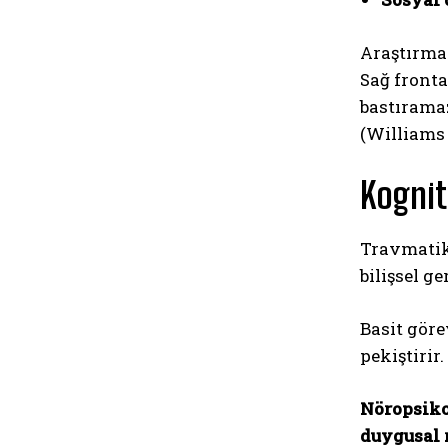
Araştırmal
Sağ front
bastıramaz
(Williams e
Kognit
Travmatik
bilişsel g
Basit gör
pekiştirir
Nöropsiko
duygusal 