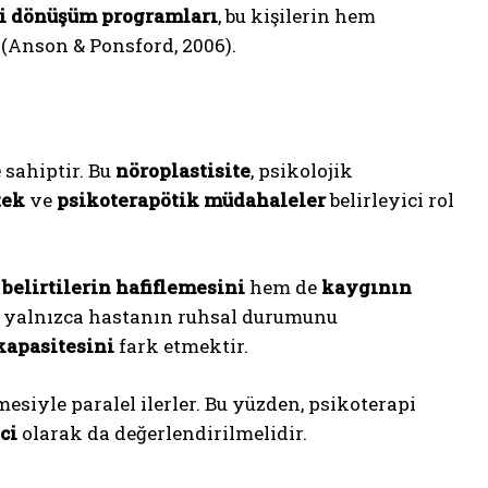
i dönüşüm programları
, bu kişilerin hem
 (Anson & Ponsford, 2006).
e
sahiptir. Bu
nöroplastisite
, psikolojik
tek
ve
psikoterapötik müdahaleler
belirleyici rol
 belirtilerin hafiflemesini
hem de
kaygının
, yalnızca hastanın ruhsal durumunu
kapasitesini
fark etmektir.
esiyle paralel ilerler. Bu yüzden, psikoterapi
ci
olarak da değerlendirilmelidir.