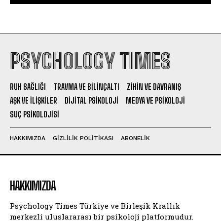
PSYCHOLOGY TIMES
RUH SAĞLIĞI
TRAVMA VE BILINÇALTI
ZIHIN VE DAVRANIŞ
AŞK VE İLIŞKILER
DIJITAL PSIKOLOJI
MEDYA VE PSIKOLOJI
SUÇ PSIKOLOJISI
HAKKIMIZDA
GIZLILIK POLITIKASI
ABONELIK
HAKKIMIZDA
Psychology Times Türkiye ve Birleşik Krallık
merkezli uluslararası bir psikoloji platformudur.