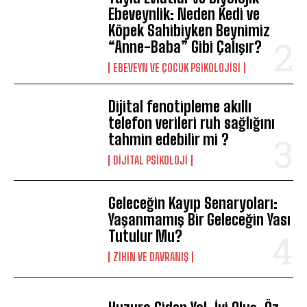
Ebeveynlik: Neden Kedi ve
Köpek Sahibiyken Beynimiz
“Anne-Baba” Gibi Çalışır?
EBEVEYN VE ÇOCUK PSIKOLOJISI
ABONE OL
Gizlilik politikasını
okudum, onaylıyorum.
Dijital fenotipleme akıllı
telefon verileri ruh sağlığını
tahmin edebilir mi ?
DIJITAL PSIKOLOJI
Geleceğin Kayıp Senaryoları:
Yaşanmamış Bir Geleceğin Yası
Tutulur Mu?
⁠ZIHIN VE DAVRANIŞ