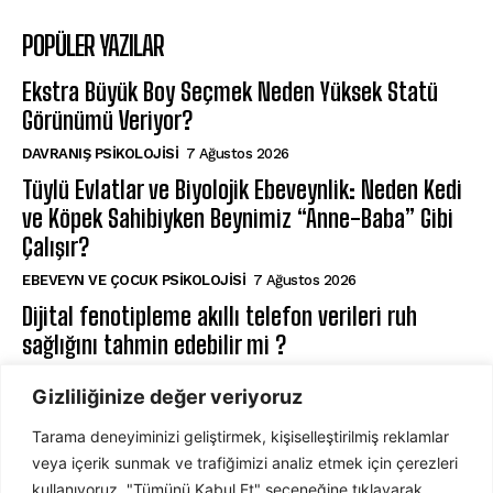
POPÜLER YAZILAR
Ekstra Büyük Boy Seçmek Neden Yüksek Statü
Görünümü Veriyor?
DAVRANIŞ PSIKOLOJISI
7 Ağustos 2026
Tüylü Evlatlar ve Biyolojik Ebeveynlik: Neden Kedi
ve Köpek Sahibiyken Beynimiz “Anne-Baba” Gibi
Çalışır?
EBEVEYN VE ÇOCUK PSIKOLOJISI
7 Ağustos 2026
Dijital fenotipleme akıllı telefon verileri ruh
sağlığını tahmin edebilir mi ?
DIJITAL PSIKOLOJI
7 Ağustos 2026
Gizliliğinize değer veriyoruz
Tarama deneyiminizi geliştirmek, kişiselleştirilmiş reklamlar
ABONE OL
veya içerik sunmak ve trafiğimizi analiz etmek için çerezleri
kullanıyoruz. "Tümünü Kabul Et" seçeneğine tıklayarak