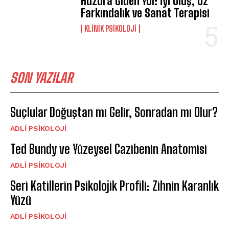
Huzura Giden Yol: İyi Oluş, Öz
Farkındalık ve Sanat Terapisi
KLINIK PSIKOLOJI
SON YAZILAR
Suçlular Doğuştan mı Gelir, Sonradan mı Olur?
ADLI PSIKOLOJI
Ted Bundy ve Yüzeysel Cazibenin Anatomisi
ADLI PSIKOLOJI
Seri Katillerin Psikolojik Profili: Zihnin Karanlık
Yüzü
ADLI PSIKOLOJI